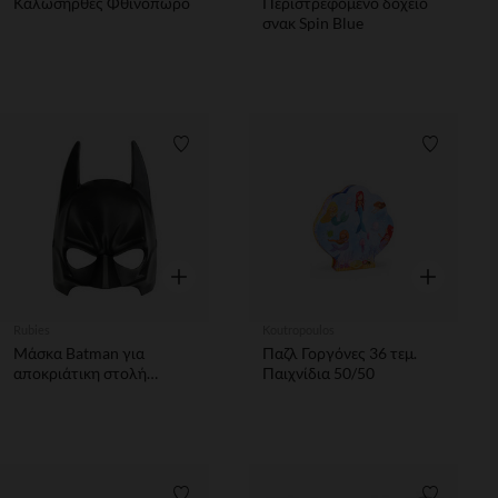
Καλωσήρθες Φθινοπωρο
Περιστρεφόμενο δοχείο
σνακ Spin Blue
Λίστα προτιμήσεων
Λίστα π
Γρήγορη επισκόπηση
Γρήγορη επ
Rubies
Koutropoulos
Μάσκα Batman για
Παζλ Γοργόνες 36 τεμ.
αποκριάτικη στολή
Παιχνίδια 50/50
παιδική