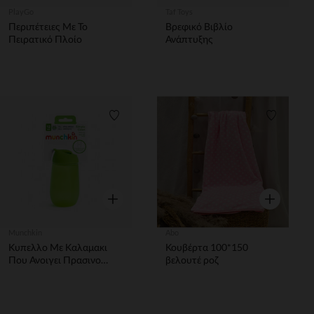
PlayGo
Taf Toys
Περιπέτειες Με Το
Βρεφικό Βιβλίο
Πειρατικό Πλοίο
Ανάπτυξης
Λίστα προτιμήσεων
Λίστα π
Γρήγορη επισκόπηση
Γρήγορη επ
Munchkin
Abo
Κυπελλο Με Καλαμακι
Κουβέρτα 100*150
Που Ανοιγει Πρασινο
βελουτέ ροζ
296Ml 12+ MUNCHKIN