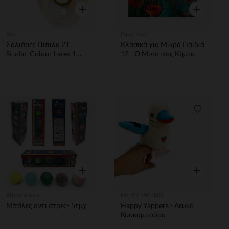
Γρήγορη επισκόπηση
Γρήγορη επ
Bibs
Paper City
Σαλιάρες Πιπιλα 2Τ
Κλασικά για Μικρά Παιδιά
Studio_Colour Latex 1
12 - Ο Μυστικός Κήπος
Morningbloom_Ivorymix
Λίστα προτιμήσεων
Λίστα π
Γρήγορη επισκόπηση
Γρήγορη επ
Athyrma toys
HAPPY YAPPERS
Μπάλες αντι στρες- 5τμχ
Happy Yappers - Λευκό
Κουκαμπούρα