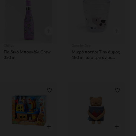
Γρήγορη επισκόπηση
Γρήγορη επ
Chillys
Done by Deer
Παιδικό Μπουκάλι Crew
Μικρό ποτήρι Tiny άμμος
350 ml
180 ml από τριτάν με
διασκεδαστικές
εικονογραφήσεις Done By
Deer
Λίστα προτιμήσεων
Λίστα π
Γρήγορη επισκόπηση
Γρήγορη επ