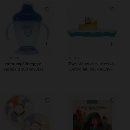
Λίστα προτιμήσεων
Λίστα π
Γρήγορη επισκόπηση
Γρήγορη επ
Prémaman
Taf Toys
Κούπα εκμάθησης με
Toys Μουσικό φωτιστικό
χερούλια 180 ml μπλε
νύχτας Taf -Κουκουβάγια
σε βάρκα
Λίστα προτιμήσεων
Λίστα π