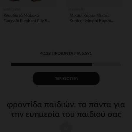
Label-Label
Paper City
Χνουδωτό Μαλακό
Μικροί Κύριοι Μικρές
Παιχνίδι Elephant Elly S
Κυρίες - Μικροί Κύριοι
Καφέ
No33 - Ο κύριος
Ονειροπόλος
4.128 ΠΡΟΙΌΝΤΑ ΓΙΑ 5.591
ΠΕΡΙΣΣΌΤΕΡΑ
φροντίδα παιδιών: τα πάντα για
την ευημερία του παιδιού σας
Η φροντίδα του παιδιού σας από τις πρώτες μέρες απαιτεί
κατάλληλα, ποιοτικά αξεσουάρ. Στην Orchestra, προσφέρουμε μια