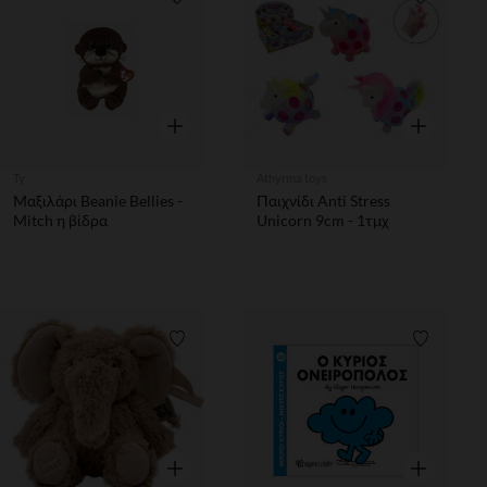
Λίστα προτιμήσεων
Λίστα π
Γρήγορη επισκόπηση
Γρήγορη επ
Ty
Athyrma toys
Μαξιλάρι Beanie Bellies -
Παιχνίδι Anti Stress
Mitch η βίδρα
Unicorn 9cm - 1τμχ
Λίστα προτιμήσεων
Λίστα π
Γρήγορη επισκόπηση
Γρήγορη επ