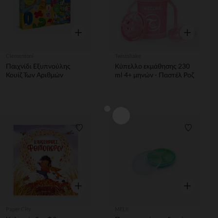
Γρήγορη επισκόπηση
Γρήγορη επ
Clementoni
Twistshake
Παιχνίδι Εξυπνούλης
Κύπελλο εκμάθησης 230
Κουίζ Των Αριθμών
ml 4+ μηνών - Παστέλ Ροζ
Λίστα προτιμήσεων
Λίστα π
Γρήγορη επισκόπηση
Γρήγορη επ
Paper City
MELII