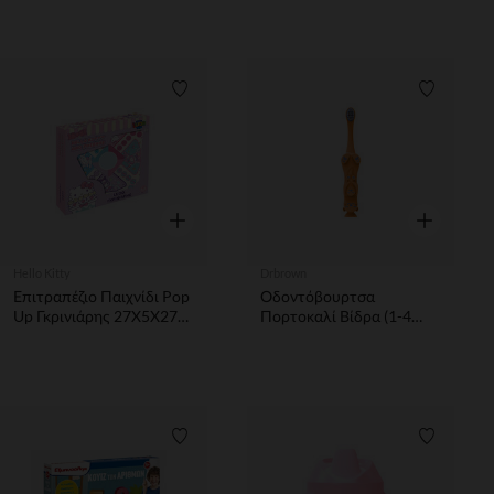
Λίστα προτιμήσεων
Λίστα π
Γρήγορη επισκόπηση
Γρήγορη επ
Hello Kitty
Drbrown
Επιτραπέζιο Παιχνίδι Pop
Οδοντόβουρτσα
Up Γκρινιάρης 27X5Χ27εκ
Πορτοκαλί Βίδρα (1-4
Hello Kitty & Friends
ετών)
Λίστα προτιμήσεων
Λίστα π