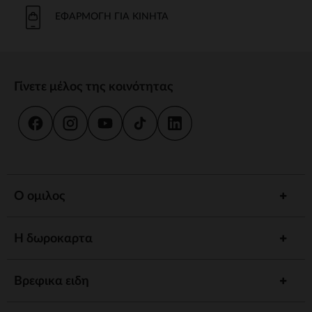
Το μπάνιο και η καθημερινή φροντίδα είναι στιγμές κοινής χρήσης.
Προσφέρουμε strong wg-1="">εργονομικές strongstrong wg-
ΕΦΑΡΜΟΓΉ ΓΙΑ ΚΙΝΗΤΆ
2="strongκαι
κιτ strongγια να εξασφαλίσουμε την υγιεινή και την
ευεξία του παιδιού σας.
γεύμα
Γίνετε μέλος της κοινότητας
Συνοδέψτε το παιδί σας στην ανακάλυψη γεύσεων με strong wg-
1="strongstrong wg-2="">ψηλό strongκαι strong wg-
3="">προσαρμοσμένα strongΤα αξεσουάρ μας έχουν σχεδιαστεί για
να συνδυάζουν πρακτικότητα και άνεση.
ύπνος
Ένα strong wg-1="">άνετο strongκαι ένα χαλαρωτικό περιβάλλον
προωθούν γαλήνιες νύχτες. Ανάμεσα σε strong wg-2="strongstrong
Ο ομιλος
wg-3="">προσαρμοσμένα strongκαι καθησυχαστικά νυχτερινά
φώτα, έχουμε τα πάντα για έναν ήσυχο ύπνο.
Η δωροκαρτα
Αφύπνιση
Τονώστε την περιέργεια του παιδιού σας με strong wg-1="">χαλάκια
strongstrong wg-2="">μουσικά strongκαι strong wg-
Βρεφικα ειδη
3="">διαδραστικά strongΚάθε στάδιο ανάπτυξης είναι μια
συναρπαστική ανακάλυψη.