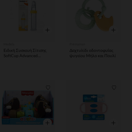
Γρήγορη επισκόπηση
Γρήγορη επ
Medela
Prémaman
Ειδική Συσκευή Σίτισης
Δαχτυλίδι οδοντοφυΐας
SoftCup Advanced
ψυγείου Μήλο και Πουλί
Κύπελλο Feeder 80ml
Λίστα προτιμήσεων
Λίστα π
Γρήγορη επισκόπηση
Γρήγορη επ