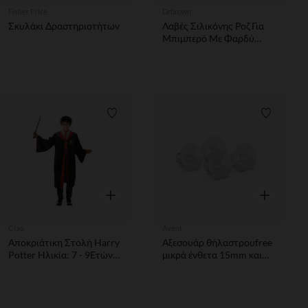
Fisher Price
Drbrown
Σκυλάκι Δραστηριοτήτων
Λαβές Σιλικόνης Ροζ Για
Μπιμπερό Με Φαρδύ
Λαιμό
Λίστα προτιμήσεων
Λίστα π
Γρήγορη επισκόπηση
Γρήγορη επ
Ciao
Avent
Αποκριάτικη Στολή Harry
Αξεσουάρ θήλαστρουfree
Potter Ηλικία: 7 - 9Ετών -
μικρά ένθετα 15mm και
Ύψος: 120Cm
17mm