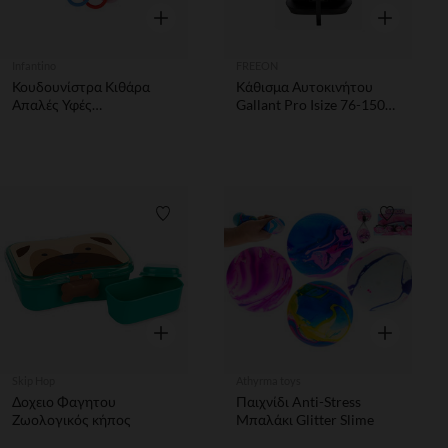
Γρήγορη επισκόπηση
Γρήγορη επ
Infantino
FREEON
Κουδουνίστρα Κιθάρα
Κάθισμα Αυτοκινήτου
Απαλές Υφές
Gallant Pro Isize 76-150
Οδοντοφυΐας Χωρίς Bpa
cm FreeOn
Ιnfantino
Λίστα προτιμήσεων
Λίστα π
Γρήγορη επισκόπηση
Γρήγορη επ
Skip Hop
Athyrma toys
Δοχειο Φαγητου
Παιχνίδι Anti-Stress
Ζωολογικός κήπος
Μπαλάκι Glitter Slime