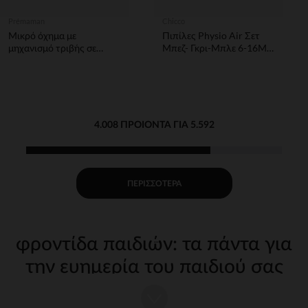
Prémaman
Chicco
Μικρό όχημα με
Πιπίλες Physio Air Σετ
μηχανισμό τριβής σε
Μπεζ- Γκρι-Μπλε 6-16Μ+
κίτρινο χρώμα
(2Τμχ)
4.008 ΠΡΟΙΌΝΤΑ ΓΙΑ 5.592
ΠΕΡΙΣΣΌΤΕΡΑ
φροντίδα παιδιών: τα πάντα για
την ευημερία του παιδιού σας
Η φροντίδα του παιδιού σας από τις πρώτες μέρες απαιτεί
κατάλληλα, ποιοτικά αξεσουάρ. Στην Orchestra, προσφέρουμε μια