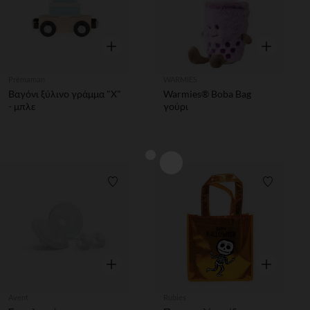
Γρήγορη επισκόπηση
Γρήγορη επ
Prémaman
WARMIES
Βαγόνι ξύλινο γράμμα "X"
Warmies® Boba Bag
- μπλε
γούρι
Λίστα προτιμήσεων
Λίστα π
Γρήγορη επισκόπηση
Γρήγορη επ
Avent
Rubies