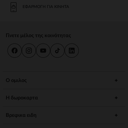
Το μπάνιο και η καθημερινή φροντίδα είναι στιγμές κοινής χρήσης.
Προσφέρουμε strong wg-1="">εργονομικές strongstrong wg-
ΕΦΑΡΜΟΓΉ ΓΙΑ ΚΙΝΗΤΆ
2="strongκαι
κιτ strongγια να εξασφαλίσουμε την υγιεινή και την
ευεξία του παιδιού σας.
γεύμα
Γίνετε μέλος της κοινότητας
Συνοδέψτε το παιδί σας στην ανακάλυψη γεύσεων με strong wg-
1="strongstrong wg-2="">ψηλό strongκαι strong wg-
3="">προσαρμοσμένα strongΤα αξεσουάρ μας έχουν σχεδιαστεί για
να συνδυάζουν πρακτικότητα και άνεση.
ύπνος
Ένα strong wg-1="">άνετο strongκαι ένα χαλαρωτικό περιβάλλον
προωθούν γαλήνιες νύχτες. Ανάμεσα σε strong wg-2="strongstrong
Ο ομιλος
wg-3="">προσαρμοσμένα strongκαι καθησυχαστικά νυχτερινά
φώτα, έχουμε τα πάντα για έναν ήσυχο ύπνο.
Η δωροκαρτα
Αφύπνιση
Τονώστε την περιέργεια του παιδιού σας με strong wg-1="">χαλάκια
strongstrong wg-2="">μουσικά strongκαι strong wg-
Βρεφικα ειδη
3="">διαδραστικά strongΚάθε στάδιο ανάπτυξης είναι μια
συναρπαστική ανακάλυψη.