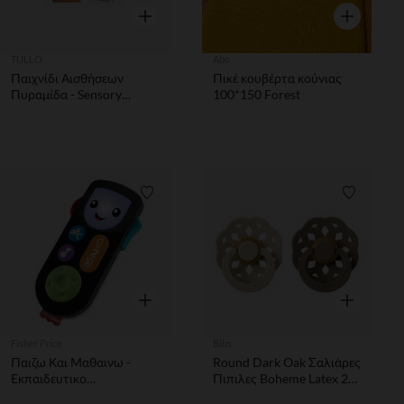
Γρήγορη επισκόπηση
Γρήγορη επ
TULLO
Abo
Παιχνίδι Αισθήσεων
Πικέ κουβέρτα κούνιας
Πυραμίδα - Sensory
100*150 Forest
Stacking Tullo
Λίστα προτιμήσεων
Λίστα π
Γρήγορη επισκόπηση
Γρήγορη επ
Fisher Price
Bibs
Παιζω Και Μαθαινω -
Round Dark Oak Σαλιάρες
Εκπαιδευτικο
Πιπιλες Boheme Latex 2
Τηλεχειριστηριο FISHER
Pack- Vanillia / No2