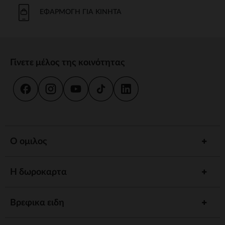
Το μπάνιο και η καθημερινή φροντίδα είναι στιγμές κοινής χρήσης.
Προσφέρουμε strong wg-1="">εργονομικές strongstrong wg-
ΕΦΑΡΜΟΓΉ ΓΙΑ ΚΙΝΗΤΆ
2="strongκαι
κιτ strongγια να εξασφαλίσουμε την υγιεινή και την
ευεξία του παιδιού σας.
γεύμα
Γίνετε μέλος της κοινότητας
Συνοδέψτε το παιδί σας στην ανακάλυψη γεύσεων με strong wg-
1="strongstrong wg-2="">ψηλό strongκαι strong wg-
3="">προσαρμοσμένα strongΤα αξεσουάρ μας έχουν σχεδιαστεί για
να συνδυάζουν πρακτικότητα και άνεση.
ύπνος
Ένα strong wg-1="">άνετο strongκαι ένα χαλαρωτικό περιβάλλον
προωθούν γαλήνιες νύχτες. Ανάμεσα σε strong wg-2="strongstrong
Ο ομιλος
wg-3="">προσαρμοσμένα strongκαι καθησυχαστικά νυχτερινά
φώτα, έχουμε τα πάντα για έναν ήσυχο ύπνο.
Η δωροκαρτα
Αφύπνιση
Τονώστε την περιέργεια του παιδιού σας με strong wg-1="">χαλάκια
strongstrong wg-2="">μουσικά strongκαι strong wg-
Βρεφικα ειδη
3="">διαδραστικά strongΚάθε στάδιο ανάπτυξης είναι μια
συναρπαστική ανακάλυψη.