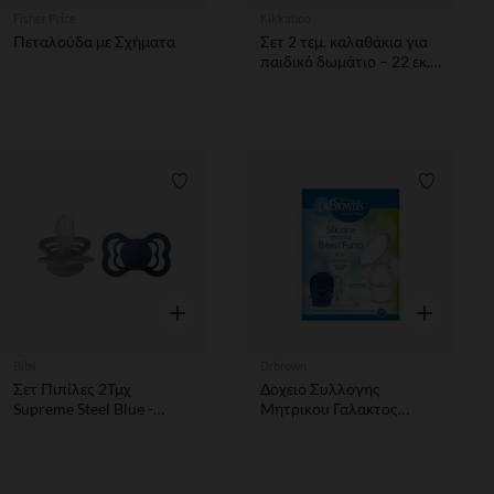
Fisher Price
Kikkaboo
Πεταλούδα με Σχήματα
Σετ 2 τεμ. καλαθάκια για
παιδικό δωμάτιο – 22 εκ.
και 18 εκ
Λίστα προτιμήσεων
Λίστα π
Γρήγορη επισκόπηση
Γρήγορη επ
Bibs
Drbrown
Σετ Πιπίλες 2Τμχ
Δοχειο Συλλογης
Supreme Steel Blue -
Μητρικου Γαλακτος
Συμμετρική No2 Bibs
DRBROWN