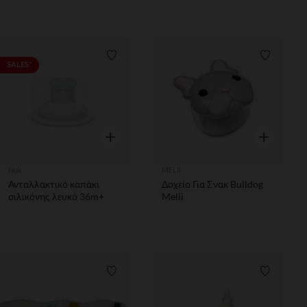
PRICE
Λίστα προτιμήσεων
Λίστα π
SALES*
Γρήγορη επισκόπηση
Γρήγορη επ
Nuk
MELII
Ανταλλακτικό καπάκι
Δοχείο Για Σνακ Bulldog
σιλικόνης λευκό 36m+
Melii
Λίστα προτιμήσεων
Λίστα π