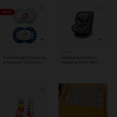
Λίστα προτιμήσεων
Λίστα π
SALES*
Γρήγορη επισκόπηση
Γρήγορη επ
Mam
OSANN
Πιπίλα Original Σιλικόνης
Κάθισμα Αυτοκινήτου
6-16 μηνών - Συλλογή
Γερμανίας Flame 360 I-
Better Together
Size Universe Grey
Λίστα προτιμήσεων
Λίστα π