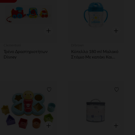
Γρήγορη επισκόπηση
Γρήγορη επ
Clementoni
Drbrown
Τρένο Δραστηριοτήτων
Κύπελλο 180 ml Μαλακό
Disney
Στόμιο Με καπάκι Και
Λαβές Μπλε
Λίστα προτιμήσεων
Λίστα π
Γρήγορη επισκόπηση
Γρήγορη επ