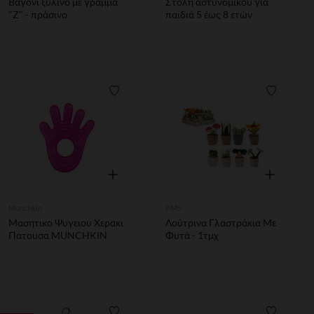
Βαγόνι ξύλινο με γράμμα
Στολή αστυνομικού για
"Z" - πράσινο
παιδιά 5 έως 8 ετών
Λίστα προτιμήσεων
Λίστα π
Γρήγορη επισκόπηση
Γρήγορη επ
Munchkin
PMS
Μασητικο Ψυγειου Χερακι
Λούτρινα Γλαστράκια Με
Πατουσα MUNCHKIN
Φυτά - 1τμχ