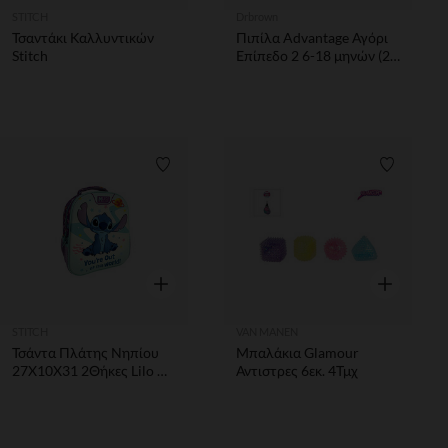
STITCH
Drbrown
Τσαντάκι Καλλυντικών
Πιπίλα Advantage Αγόρι
Stitch
Επίπεδο 2 6-18 μηνών (2
τεμ.)
Λίστα προτιμήσεων
Λίστα π
Γρήγορη επισκόπηση
Γρήγορη επ
STITCH
VAN MANEN
Τσάντα Πλάτης Νηπίου
Μπαλάκια Glamour
27Χ10Χ31 2Θήκες Lilo &
Αντιστρες 6εκ. 4Τμχ
Stitch