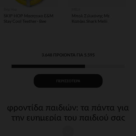
Skip Hop
MELII
SKIP HOP Μασητικο E&M
Μπολ Σιλικόνης Με
Stay Cool Teether- Bee
Καπάκι Shark Melii
3.648 ΠΡΟΙΌΝΤΑ ΓΙΑ 5.595
ΠΕΡΙΣΣΌΤΕΡΑ
φροντίδα παιδιών: τα πάντα για
την ευημερία του παιδιού σας
Η φροντίδα του παιδιού σας από τις πρώτες μέρες απαιτεί
κατάλληλα, ποιοτικά αξεσουάρ. Στην Orchestra, προσφέρουμε μια