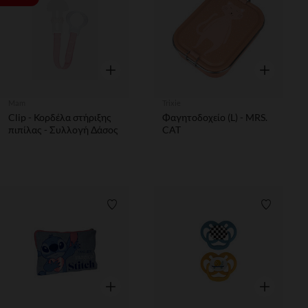
Γρήγορη επισκόπηση
Γρήγορη επ
Mam
Trixie
Clip - Κορδέλα στήριξης
Φαγητοδοχείο (L) - MRS.
πιπίλας - Συλλογή Δάσος
CAT
Λίστα προτιμήσεων
Λίστα π
Γρήγορη επισκόπηση
Γρήγορη επ