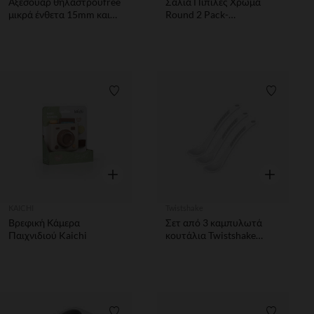
Αξεσουάρ θήλαστρουfree
Σάλια Πιπιλες Χρώμα
μικρά ένθετα 15mm και
Round 2 Pack-
17mm
Blush/Vanilla Glow No1
Λίστα προτιμήσεων
Λίστα π
Γρήγορη επισκόπηση
Γρήγορη επ
KAICHI
Twistshake
Βρεφική Κάμερα
Σετ από 3 καμπυλωτά
Παιχνιδιού Kaichi
κουτάλια Twistshake
μωρά 4 μηνών και άνω
λευκά