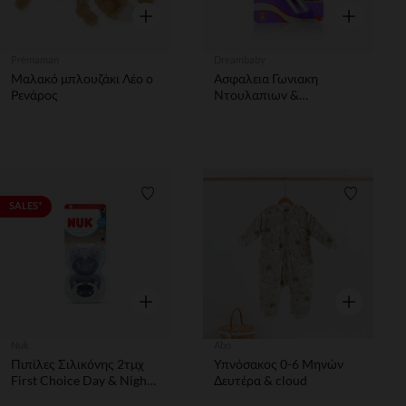
Γρήγορη επισκόπηση
Γρήγορη επ
Prémaman
Dreambaby
Μαλακό μπλουζάκι Λέο ο
Ασφαλεια Γωνιακη
Ρενάρος
Ντουλαπιων &
Συρταριων 2Τεμ White
DREAM BABY
Λίστα προτιμήσεων
Λίστα π
SALES*
Γρήγορη επισκόπηση
Γρήγορη επ
Nuk
Abo
Πιπίλες Σιλικόνης 2τμχ
Υπνόσακος 0-6 Μηνών
First Choice Day & Night
Δευτέρα & cloud
0-6m Boy Nuk