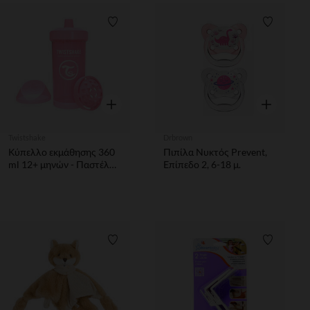
Λίστα προτιμήσεων
Λίστα π
Γρήγορη επισκόπηση
Γρήγορη επ
Twistshake
Drbrown
Κύπελλο εκμάθησης 360
Πιπίλα Νυκτός Prevent,
ml 12+ μηνών - Παστέλ
Επίπεδο 2, 6-18 μ.
Ροζ
Λίστα προτιμήσεων
Λίστα π