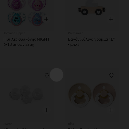
Γρήγορη επισκόπηση
Γρήγορη επ
Tommee Tippee
Prémaman
Πιπίλες σιλικόνης NIGHT
Βαγόνι ξύλινο γράμμα "Σ"
6-18 μηνών 2τμχ
- μπλε
Λίστα προτιμήσεων
Λίστα π
Γρήγορη επισκόπηση
Γρήγορη επ
Avent
Bibs