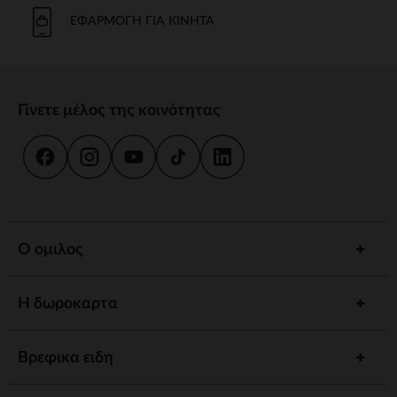
Το μπάνιο και η καθημερινή φροντίδα είναι στιγμές κοινής χρήσης.
Προσφέρουμε strong wg-1="">εργονομικές strongstrong wg-
ΕΦΑΡΜΟΓΉ ΓΙΑ ΚΙΝΗΤΆ
2="strongκαι
κιτ strongγια να εξασφαλίσουμε την υγιεινή και την
ευεξία του παιδιού σας.
γεύμα
Γίνετε μέλος της κοινότητας
Συνοδέψτε το παιδί σας στην ανακάλυψη γεύσεων με strong wg-
1="strongstrong wg-2="">ψηλό strongκαι strong wg-
3="">προσαρμοσμένα strongΤα αξεσουάρ μας έχουν σχεδιαστεί για
να συνδυάζουν πρακτικότητα και άνεση.
ύπνος
Ένα strong wg-1="">άνετο strongκαι ένα χαλαρωτικό περιβάλλον
προωθούν γαλήνιες νύχτες. Ανάμεσα σε strong wg-2="strongstrong
Ο ομιλος
wg-3="">προσαρμοσμένα strongκαι καθησυχαστικά νυχτερινά
φώτα, έχουμε τα πάντα για έναν ήσυχο ύπνο.
Η δωροκαρτα
Αφύπνιση
Τονώστε την περιέργεια του παιδιού σας με strong wg-1="">χαλάκια
strongstrong wg-2="">μουσικά strongκαι strong wg-
Βρεφικα ειδη
3="">διαδραστικά strongΚάθε στάδιο ανάπτυξης είναι μια
συναρπαστική ανακάλυψη.