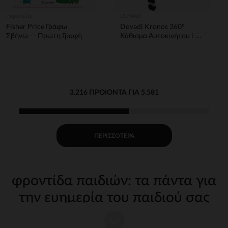
Paper City
DOVADI
Fisher Price Γράφω
Dovadi Kronos 360°
Σβήνω - - Πρώτη Γραφή
Κάθισμα Αυτοκινήτου i-
Size 40-150cm Isofix
Metallic Grey
3.216 ΠΡΟΙΌΝΤΑ ΓΙΑ 5.581
ΠΕΡΙΣΣΌΤΕΡΑ
φροντίδα παιδιών: τα πάντα για
την ευημερία του παιδιού σας
Η φροντίδα του παιδιού σας από τις πρώτες μέρες απαιτεί
κατάλληλα, ποιοτικά αξεσουάρ. Στην Orchestra, προσφέρουμε μια