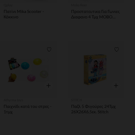
Qplay
Mobo Reer
Πατίνι Mika Scooter -
Προστατευτικα Για Γωνιες
Κόκκινο
Διαφανο 4 Τμχ MOBO
REER
Λίστα προτιμήσεων
Λίστα π
Γρήγορη επισκόπηση
Γρήγορη επ
Athyrma toys
STITCH
Παιχνίδι κατά του στρες -
Παζλ 5 Φιγούρες 24Τμχ
1τμχ
26Χ26Χ6,5εκ. Stitch