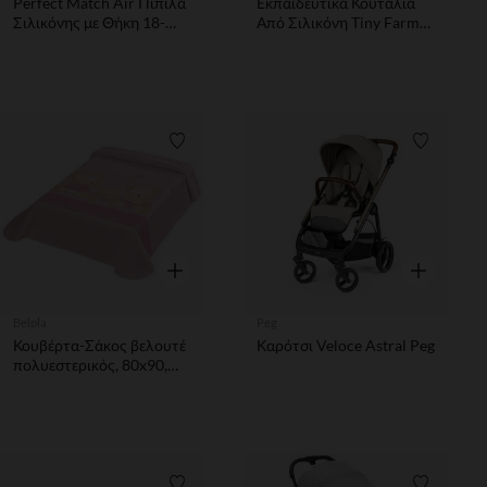
Perfect Match Air Πιπίλα
Εκπαιδευτικά Κουτάλια
Σιλικόνης με Θήκη 18-
Από Σιλικόνη Tiny Farm
36m 1τεμ Nuk
Blue +0Μ 2 Τεμ
Λίστα προτιμήσεων
Λίστα π
Γρήγορη επισκόπηση
Γρήγορη επ
Belpla
Peg
Κουβέρτα-Σάκος βελουτέ
Καρότσι Veloce Astral Peg
πολυεστερικός, 80x90,
Ster 663, ροζ