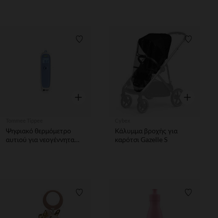
Λίστα προτιμήσεων
Λίστα π
Γρήγορη επισκόπηση
Γρήγορη επ
Tommee Tippee
Cybex
Ψηφιακό θερμόμετρο
Κάλυμμα βροχής για
αυτιού για νεογέννητα
καρότσι Gazelle S
3μ+ Tommee Tippee
Λίστα προτιμήσεων
Λίστα π