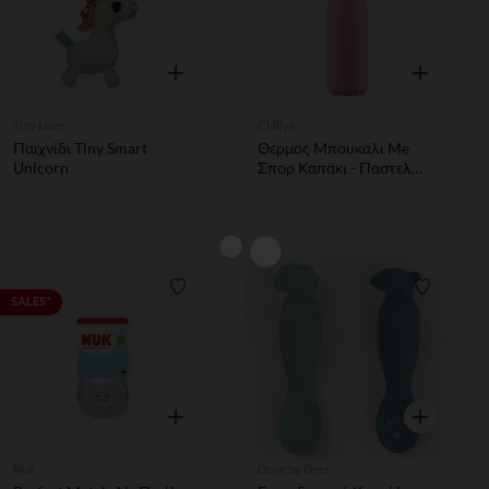
Γρήγορη επισκόπηση
Γρήγορη επ
Tiny Love
Chillys
Παιχνίδι Tiny Smart
Θερμος Μπουκαλι Me
Unicorn
Σπορ Καπακι - Παστελ
Ροζ Chillys
Λίστα προτιμήσεων
Λίστα π
SALES*
Γρήγορη επισκόπηση
Γρήγορη επ
Nuk
Done by Deer