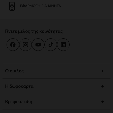
Το μπάνιο και η καθημερινή φροντίδα είναι στιγμές κοινής χρήσης.
Προσφέρουμε strong wg-1="">εργονομικές strongstrong wg-
ΕΦΑΡΜΟΓΉ ΓΙΑ ΚΙΝΗΤΆ
2="strongκαι
κιτ strongγια να εξασφαλίσουμε την υγιεινή και την
ευεξία του παιδιού σας.
γεύμα
Γίνετε μέλος της κοινότητας
Συνοδέψτε το παιδί σας στην ανακάλυψη γεύσεων με strong wg-
1="strongstrong wg-2="">ψηλό strongκαι strong wg-
3="">προσαρμοσμένα strongΤα αξεσουάρ μας έχουν σχεδιαστεί για
να συνδυάζουν πρακτικότητα και άνεση.
ύπνος
Ένα strong wg-1="">άνετο strongκαι ένα χαλαρωτικό περιβάλλον
προωθούν γαλήνιες νύχτες. Ανάμεσα σε strong wg-2="strongstrong
Ο ομιλος
wg-3="">προσαρμοσμένα strongκαι καθησυχαστικά νυχτερινά
φώτα, έχουμε τα πάντα για έναν ήσυχο ύπνο.
Η δωροκαρτα
Αφύπνιση
Τονώστε την περιέργεια του παιδιού σας με strong wg-1="">χαλάκια
strongstrong wg-2="">μουσικά strongκαι strong wg-
Βρεφικα ειδη
3="">διαδραστικά strongΚάθε στάδιο ανάπτυξης είναι μια
συναρπαστική ανακάλυψη.