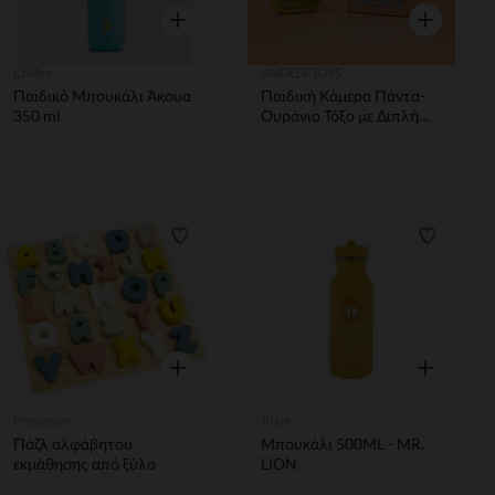
Γρήγορη επισκόπηση
Γρήγορη επ
Chillys
SINDEER TOYS
Παιδικό Μπουκάλι Άκουα
Παιδική Κάμερα Πάντα-
350 ml
Ουράνιο Τόξο με Διπλή
HD Κάμερα
Λίστα προτιμήσεων
Λίστα π
Γρήγορη επισκόπηση
Γρήγορη επ
Prémaman
Trixie
Πάζλ αλφάβητου
Μπουκάλι 500ML - MR.
εκμάθησης από ξύλο
LION