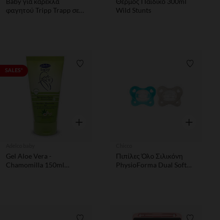
Baby για καρέκλα
Θερμός Παιδικό 300ml
φαγητού Tripp Trapp σε
Wild Stunts
γκρι storm
Λίστα προτιμήσεων
Λίστα π
SALES*
Γρήγορη επισκόπηση
Γρήγορη επ
Adelco baby
Chicco
Gel Aloe Vera -
Πιπίλες Όλο Σιλικόνη
Chamomilla 150ml
PhysioForma Dual Soft
Sensitive Care Adelco
Σιέλ 6-16 Μηνών 2τμχ
Baby
Chicco