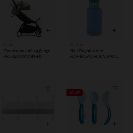
Γρήγορη επισκόπηση
Γρήγορη επ
Stokke
Skip Hop
Προστασία από τη βροχή
Skip Παγούρι από
για καρότσι Stokke®
Ανογείδωτο Ατσάλι Μπλε
YOYO® 6+
- Hop
Λίστα προτιμήσεων
Λίστα π
SALES*
Γρήγορη επισκόπηση
Γρήγορη επ