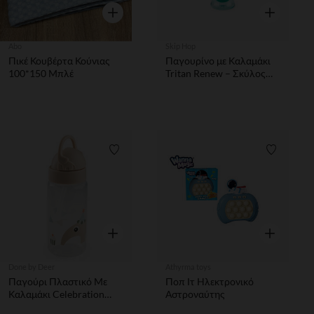
Γρήγορη επισκόπηση
Γρήγορη επ
Abo
Skip Hop
Πικέ Κουβέρτα Κούνιας
Παγουρίνο με Καλαμάκι
100*150 Μπλέ
Tritan Renew – Σκύλος
ZOO Skip Hop
Λίστα προτιμήσεων
Λίστα π
Γρήγορη επισκόπηση
Γρήγορη επ
Done by Deer
Athyrma toys
Παγούρι Πλαστικό Με
Ποπ Ιτ Ηλεκτρονικό
Καλαμάκι Celebration
Αστροναύτης
Sand 350 ml