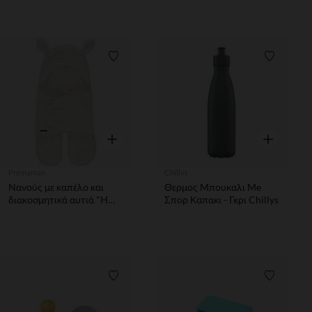
Λίστα προτιμήσεων
Λίστα π
Γρήγορη επισκόπηση
Γρήγορη επ
Prémaman
Chillys
Νανούς με καπέλο και
Θερμος Μπουκαλι Me
διακοσμητικά αυτιά "Η
Σπορ Καπακι - Γκρι Chillys
Ζωή στο Αγρόκτημα
Λίστα προτιμήσεων
Λίστα π