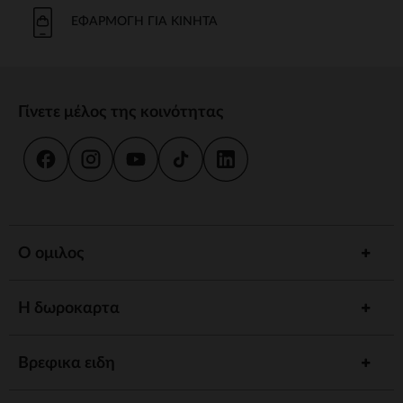
Το μπάνιο και η καθημερινή φροντίδα είναι στιγμές κοινής χρήσης.
Προσφέρουμε strong wg-1="">εργονομικές strongstrong wg-
ΕΦΑΡΜΟΓΉ ΓΙΑ ΚΙΝΗΤΆ
2="strongκαι
κιτ strongγια να εξασφαλίσουμε την υγιεινή και την
ευεξία του παιδιού σας.
γεύμα
Γίνετε μέλος της κοινότητας
Συνοδέψτε το παιδί σας στην ανακάλυψη γεύσεων με strong wg-
1="strongstrong wg-2="">ψηλό strongκαι strong wg-
3="">προσαρμοσμένα strongΤα αξεσουάρ μας έχουν σχεδιαστεί για
να συνδυάζουν πρακτικότητα και άνεση.
ύπνος
Ένα strong wg-1="">άνετο strongκαι ένα χαλαρωτικό περιβάλλον
προωθούν γαλήνιες νύχτες. Ανάμεσα σε strong wg-2="strongstrong
Ο ομιλος
wg-3="">προσαρμοσμένα strongκαι καθησυχαστικά νυχτερινά
φώτα, έχουμε τα πάντα για έναν ήσυχο ύπνο.
Η δωροκαρτα
Αφύπνιση
Τονώστε την περιέργεια του παιδιού σας με strong wg-1="">χαλάκια
strongstrong wg-2="">μουσικά strongκαι strong wg-
Βρεφικα ειδη
3="">διαδραστικά strongΚάθε στάδιο ανάπτυξης είναι μια
συναρπαστική ανακάλυψη.