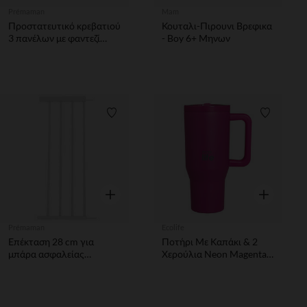
Prémaman
Mam
Προστατευτικό κρεβατιού
Κουταλι-Πιρουνι Βρεφικα
3 πανέλων με φαντεζί
- Boy 6+ Μηνων
σχέδιο και κεντημένη
κουκουβάγια
Λίστα προτιμήσεων
Λίστα π
Γρήγορη επισκόπηση
Γρήγορη επ
Prémaman
Ecolife
Επέκταση 28 cm για
Ποτήρι Με Καπάκι & 2
μπάρα ασφαλείας
Χερούλια Neon Magenta
Optiwood/Optimetal
900ml (2Handles Lid)