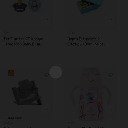
Γρήγορη επισκόπηση
Γρήγορη επ
Bibs
MELII
Σετ Πιπίλες 2Τ Χρώμα
Bento Σιλικόνης 2
Latex Νο3 Baby Blue
Θέσεων 700ml Mint -
σαλιάρες
Melii
Λίστα προτιμήσεων
Λίστα π
Γρήγορη επισκόπηση
Γρήγορη επ
Stokke
Estia