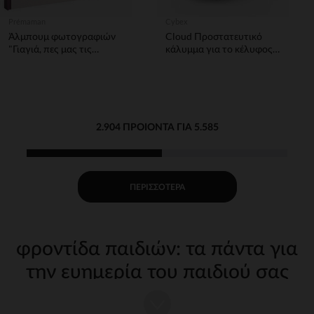
Prémaman
Cybex
Άλμπουμ φωτογραφιών
Cloud Προστατευτικό
"Γιαγιά, πες μας τις
κάλυμμα για το κέλυφος
αναμνήσεις σου"
του αυτοκινήτου G grey
2.904 ΠΡΟΙΌΝΤΑ ΓΙΑ 5.585
ΠΕΡΙΣΣΌΤΕΡΑ
φροντίδα παιδιών: τα πάντα για
την ευημερία του παιδιού σας
Η φροντίδα του παιδιού σας από τις πρώτες μέρες απαιτεί
κατάλληλα, ποιοτικά αξεσουάρ. Στην Orchestra, προσφέρουμε μια