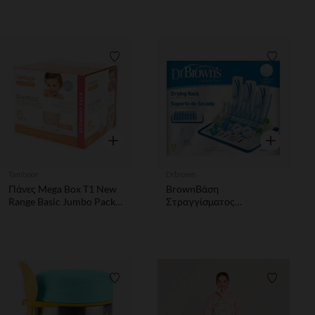
Λίστα προτιμήσεων
Λίστα π
Γρήγορη επισκόπηση
Γρήγορη επ
Tamboor
Drbrown
Πάνες Mega Box T1 New
BrownΒάση
Range Basic Jumbo Pack
Στραγγίσματος
Newborn 72τμχ.
Μπιμπερό 1τμχ του Dr. 's
Βάση Στραγγίσματος
Μπιμπερό 1τμχ
Λίστα προτιμήσεων
Λίστα π