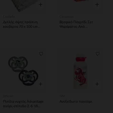
Γρήγορη επισκόπηση
Γρήγορη επ
Combelle
Clementoni
Διπλής όψης πράσινη
Βρεφικό Παιχνίδι Σετ
κουβέρτα 70 x 100 cm
Ψαρέματος Από
Βουκολική βόλτα
Ανακυκλωμένα Υλικά
Λίστα προτιμήσεων
Λίστα π
Γρήγορη επισκόπηση
Γρήγορη επ
Drbrown
GIM
Πιπίλα νυχτός Advantage
Ανοξείδωτο παγούρι
αγόρι, επίπεδο 2, 6-18
μηνών (2 τεμ.)