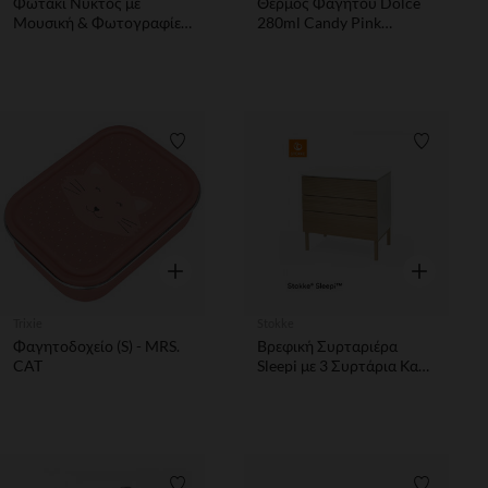
Φωτάκι Νυκτός με
Θερμός Φαγητού Dolce
Μουσική & Φωτογραφίες
280ml Candy Pink
- Kaichi
Miniland
Λίστα προτιμήσεων
Λίστα π
Γρήγορη επισκόπηση
Γρήγορη επ
Trixie
Stokke
Φαγητοδοχείο (S) - MRS.
Βρεφική Συρταριέρα
CAT
Sleepi με 3 Συρτάρια Καφέ
88x53.7x88.5cm