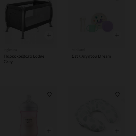
Λίστα προτιμήσεων
Λίστα π
Γρήγορη επισκόπηση
Γρήγορη επ
Inglesina
Miniland
Παρκοκρέβατο Lodge
Σετ Φαγητού Dream
Grey
Λίστα προτιμήσεων
Λίστα π
Γρήγορη επισκόπηση
Γρήγορη επ