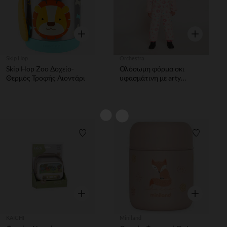
Γρήγορη επισκόπηση
Γρήγορη επ
Skip Hop
Orchestra
Skip Hop Zoo Δοχείο-
Ολόσωμη φόρμα σκι
Θερμός Τροφής Λιοντάρι
υφασμάτινη με arty
σχέδιο κορίτσι
Λίστα προτιμήσεων
Λίστα π
Γρήγορη επισκόπηση
Γρήγορη επ
KAICHI
Miniland