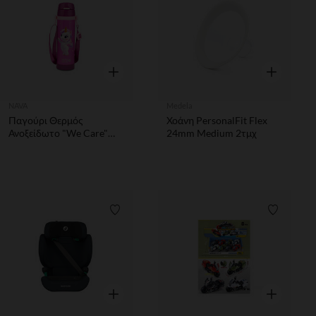
Γρήγορη επισκόπηση
Γρήγορη επ
NAVA
Medela
Παγούρι Θερμός
Χοάνη PersonalFit Flex
Ανοξείδωτο "We Care"
24mm Medium 2τμχ
Pink Unicorn 500ml
Λίστα προτιμήσεων
Λίστα π
Γρήγορη επισκόπηση
Γρήγορη επ