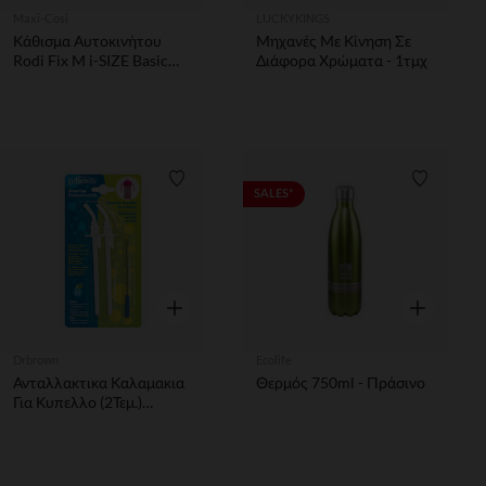
Maxi-Cosi
LUCKYKINGS
Κάθισμα Αυτοκινήτου
Μηχανές Με Κίνηση Σε
Rodi Fix M i-SIZE Basic
Διάφορα Χρώματα - 1τμχ
Grey Maxi Cosi
Λίστα προτιμήσεων
Λίστα π
SALES*
Γρήγορη επισκόπηση
Γρήγορη επ
Drbrown
Ecolife
Ανταλλακτικα Καλαμακια
Θερμός 750ml - Πράσινο
Για Κυπελλο (2Τεμ.)
DRBROWN