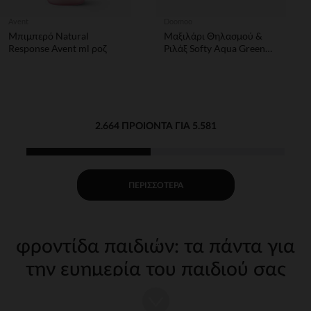
Avent
Doomoo
Μπιμπερό Natural
Μαξιλάρι Θηλασμού &
Response Avent ml ροζ
Ριλάξ Softy Aqua Green
150cm Doomoo
2.664 ΠΡΟΙΌΝΤΑ ΓΙΑ 5.581
ΠΕΡΙΣΣΌΤΕΡΑ
φροντίδα παιδιών: τα πάντα για
την ευημερία του παιδιού σας
Η φροντίδα του παιδιού σας από τις πρώτες μέρες απαιτεί
κατάλληλα, ποιοτικά αξεσουάρ. Στην Orchestra, προσφέρουμε μια