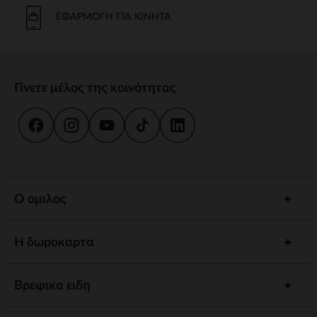
Το μπάνιο και η καθημερινή φροντίδα είναι στιγμές κοινής χρήσης.
Προσφέρουμε strong wg-1="">εργονομικές strongstrong wg-
ΕΦΑΡΜΟΓΉ ΓΙΑ ΚΙΝΗΤΆ
2="strongκαι
κιτ strongγια να εξασφαλίσουμε την υγιεινή και την
ευεξία του παιδιού σας.
γεύμα
Γίνετε μέλος της κοινότητας
Συνοδέψτε το παιδί σας στην ανακάλυψη γεύσεων με strong wg-
1="strongstrong wg-2="">ψηλό strongκαι strong wg-
3="">προσαρμοσμένα strongΤα αξεσουάρ μας έχουν σχεδιαστεί για
να συνδυάζουν πρακτικότητα και άνεση.
ύπνος
Ένα strong wg-1="">άνετο strongκαι ένα χαλαρωτικό περιβάλλον
προωθούν γαλήνιες νύχτες. Ανάμεσα σε strong wg-2="strongstrong
Ο ομιλος
wg-3="">προσαρμοσμένα strongκαι καθησυχαστικά νυχτερινά
φώτα, έχουμε τα πάντα για έναν ήσυχο ύπνο.
Η δωροκαρτα
Αφύπνιση
Τονώστε την περιέργεια του παιδιού σας με strong wg-1="">χαλάκια
strongstrong wg-2="">μουσικά strongκαι strong wg-
Βρεφικα ειδη
3="">διαδραστικά strongΚάθε στάδιο ανάπτυξης είναι μια
συναρπαστική ανακάλυψη.