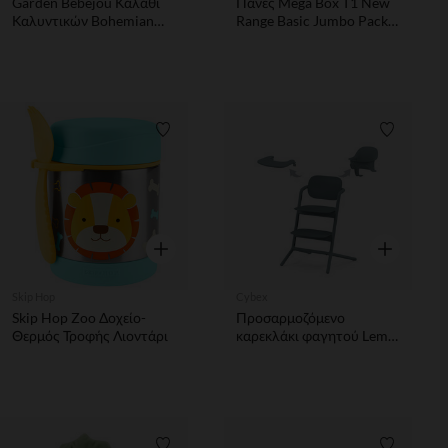
Garden Bebejou Καλάθι
Πάνες Mega Box T1 New
Καλυντικών Bohemian
Range Basic Jumbo Pack
(27×18cm)
Newborn 72τμχ.
Λίστα προτιμήσεων
Λίστα π
Γρήγορη επισκόπηση
Γρήγορη επ
Skip Hop
Cybex
Skip Hop Zoo Δοχείο-
Προσαρμοζόμενο
Θερμός Τροφής Λιοντάρι
καρεκλάκι φαγητού Lemo
3 σε 1 – Μπλε πέτρα