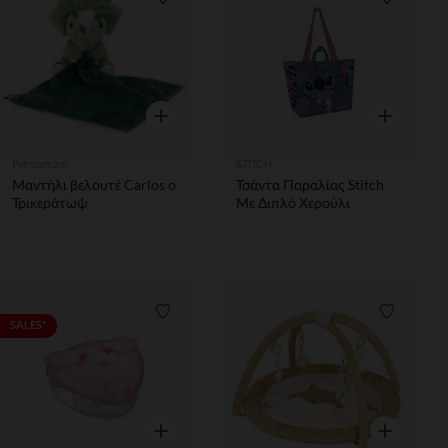
Λίστα προτιμήσεων
Λίστα π
Γρήγορη επισκόπηση
Γρήγορη επ
Prémaman
STITCH
Μαντήλι βελουτέ Carlos ο
Τσάντα Παραλίας Stitch
Τρικεράτωψ
Με Διπλό Χερούλι
Λίστα προτιμήσεων
Λίστα π
SALES*
Γρήγορη επισκόπηση
Γρήγορη επ