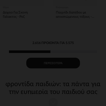
Mam
Prémaman
Δοχειο Για Σκονη
Παιχνίδι δαπέδου με
Γαλακτος - Ροζ
αποσπώμενους τόξους -
Ζώνη Ονειροπόλων
2.616 ΠΡΟΙΌΝΤΑ ΓΙΑ 5.575
ΠΕΡΙΣΣΌΤΕΡΑ
φροντίδα παιδιών: τα πάντα για
την ευημερία του παιδιού σας
Η φροντίδα του παιδιού σας από τις πρώτες μέρες απαιτεί
κατάλληλα, ποιοτικά αξεσουάρ. Στην Orchestra, προσφέρουμε μια