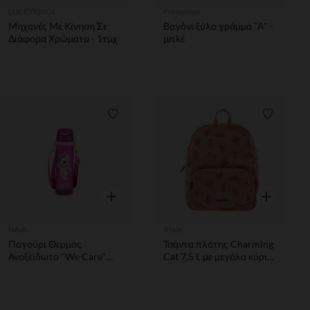
LUCKYKINGS
Prémaman
Μηχανές Με Κίνηση Σε
Βαγόνι ξύλο γράμμα "A" -
Διάφορα Χρώματα - 1τμχ
μπλέ
Λίστα προτιμήσεων
Λίστα π
Γρήγορη επισκόπηση
Γρήγορη επ
NAVA
Trixie
Παγούρι Θερμός
Τσάντα πλάτης Charming
Ανοξείδωτο "We Care"
Cat 7,5 L με μεγάλο κύριο
Pink Unicorn 500ml
διαμέρισμα και εξωτερική
θήκη με φερμουάρ