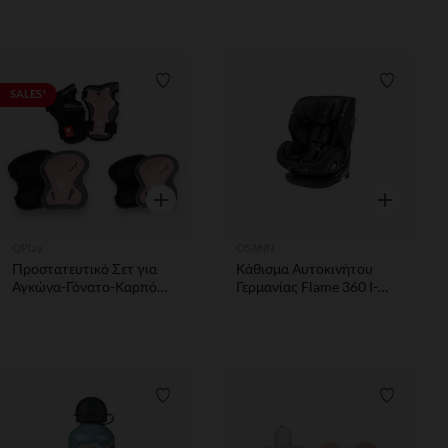
Λίστα προτιμήσεων
Λίστα π
SALES*
Γρήγορη επισκόπηση
Γρήγορη επ
QPlay
OSANN
Προστατευτικό Σετ για
Κάθισμα Αυτοκινήτου
Αγκώνα-Γόνατο-Καρπό
Γερμανίας Flame 360 I-
Ροζ Qplay
Size All Black
Λίστα προτιμήσεων
Λίστα π