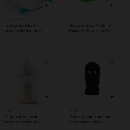
Γρήγορη επισκόπηση
Γρήγορη επ
Baby Einstein
Estia
Περπατούρα Baby
Φαγητοδοχείο 900ml 2
Einstein Sky Explorers
Θήκες Με Κουτ/Πιρ/Μαχ
Jungle Kick Ανοξ.
Λίστα προτιμήσεων
Λίστα π
Γρήγορη επισκόπηση
Γρήγορη επ
Avent
Cybex
Μπιμπερό Natural
Μειωτής καροτσιού για
Response Avent ml με
νεογέννητα μαύρο
σχέδιο καμηλοπάρδαλη