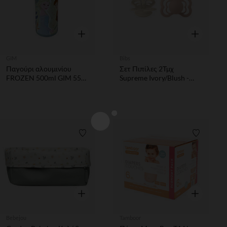
Γρήγορη επισκόπηση
Γρήγορη επ
GIM
Bibs
Παγούρι αλουμινίου
Σετ Πιπίλες 2Τμχ
FROZEN 500ml GIM 551-
Supreme Ivory/Blush -
38230
Συμμετρική No2 Bibs
Λίστα προτιμήσεων
Λίστα π
Γρήγορη επισκόπηση
Γρήγορη επ
Bebejou
Tamboor