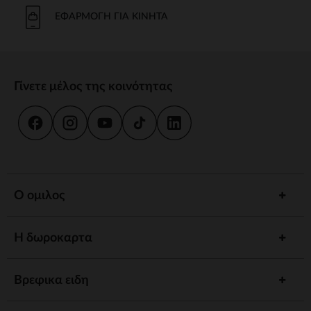
Το μπάνιο και η καθημερινή φροντίδα είναι στιγμές κοινής χρήσης.
Προσφέρουμε strong wg-1="">εργονομικές strongstrong wg-
ΕΦΑΡΜΟΓΉ ΓΙΑ ΚΙΝΗΤΆ
2="strongκαι
κιτ strongγια να εξασφαλίσουμε την υγιεινή και την
ευεξία του παιδιού σας.
γεύμα
Γίνετε μέλος της κοινότητας
Συνοδέψτε το παιδί σας στην ανακάλυψη γεύσεων με strong wg-
1="strongstrong wg-2="">ψηλό strongκαι strong wg-
3="">προσαρμοσμένα strongΤα αξεσουάρ μας έχουν σχεδιαστεί για
να συνδυάζουν πρακτικότητα και άνεση.
ύπνος
Ένα strong wg-1="">άνετο strongκαι ένα χαλαρωτικό περιβάλλον
προωθούν γαλήνιες νύχτες. Ανάμεσα σε strong wg-2="strongstrong
Ο ομιλος
wg-3="">προσαρμοσμένα strongκαι καθησυχαστικά νυχτερινά
φώτα, έχουμε τα πάντα για έναν ήσυχο ύπνο.
Η δωροκαρτα
Αφύπνιση
Τονώστε την περιέργεια του παιδιού σας με strong wg-1="">χαλάκια
strongstrong wg-2="">μουσικά strongκαι strong wg-
Βρεφικα ειδη
3="">διαδραστικά strongΚάθε στάδιο ανάπτυξης είναι μια
συναρπαστική ανακάλυψη.