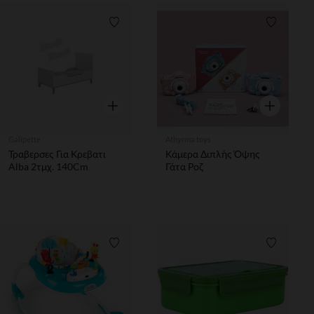
Λίστα προτιμήσεων
Λίστα π
Γρήγορη επισκόπηση
Γρήγορη επ
Galipette
Athyrma toys
Τραβερσες Για Κρεβατι
Κάμερα Διπλής Όψης
Alba 2τμχ. 140Cm
Γάτα Ροζ
Λίστα προτιμήσεων
Λίστα π