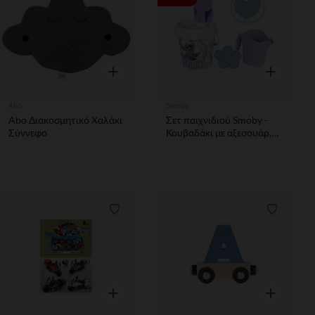
Γρήγορη επισκόπηση
Γρήγορη επ
Abo
Smoby
Abo Διακοσμητικό Χαλάκι
Σετ παιχνιδιού Smoby -
Σύννεφο
Κουβαδάκι με αξεσουάρ,
Stitch
Λίστα προτιμήσεων
Λίστα π
Γρήγορη επισκόπηση
Γρήγορη επ