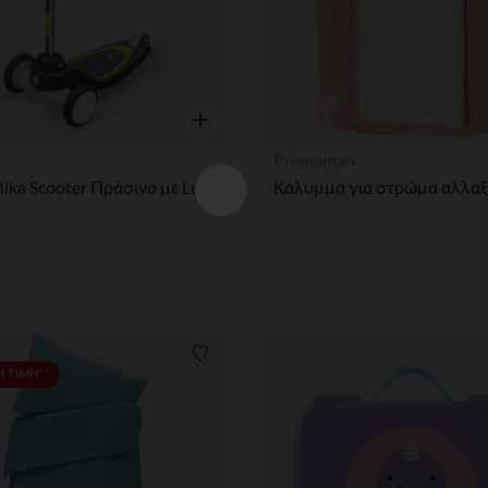
η
Γρήγορη επισκόπηση
Prémaman
Mika Scooter Πράσινο με Led
ων
Λίστα προτιμήσεων
 ΤΙΜΗ**