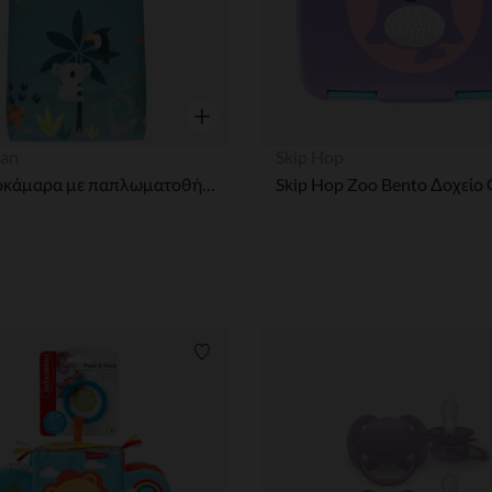
η
Γρήγορη επισκόπηση
an
Skip Hop
Κρεβατοκάμαρα με παπλωματοθήκη και μαξιλαροθήκη Crazy jungle
ων
Λίστα προτιμήσεων