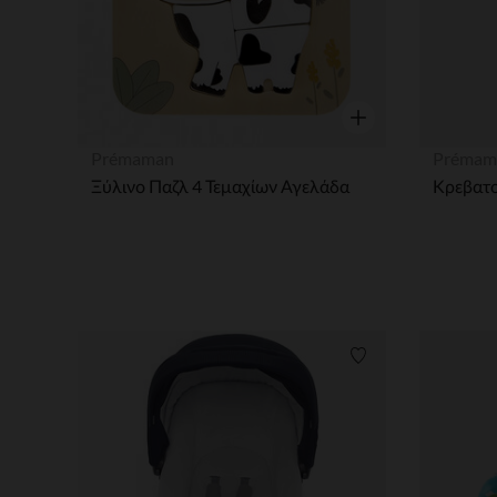
Γρήγορη επισκόπησ
Prémaman
Prémam
Ξύλινο Παζλ 4 Τεμαχίων Αγελάδα
Λίστα προτιμήσε