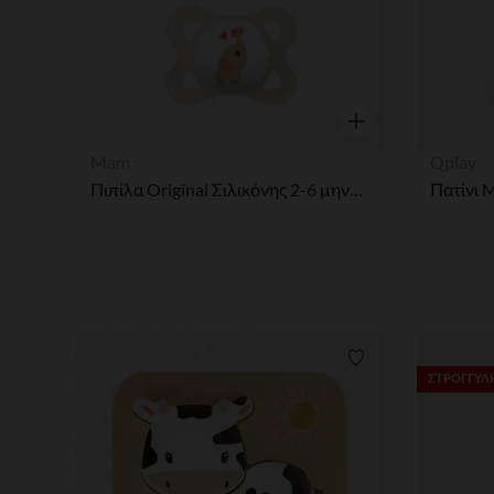
Γρήγορη επισκόπησ
Mam
Qplay
Πιπίλα Original Σιλικόνης 2-6 μηνών - Συλλογή Better Together
Πατίνι 
Λίστα προτιμήσε
ΣΤΡΟΓΓΥΛΗ