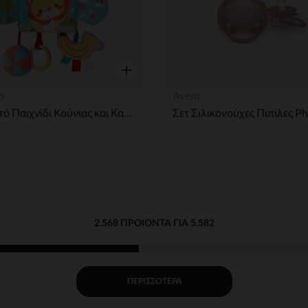
η
Γρήγορη επισκόπηση
o
Avent
Κρεμαστό Παιχνίδι Κούνιας και Καροτσιού Peek & Seek Sensory Discovery Cube για Νεογέννητα
2.568 ΠΡΟΙΌΝΤΑ ΓΙΑ 5.582
ΠΕΡΙΣΣΌΤΕΡΑ