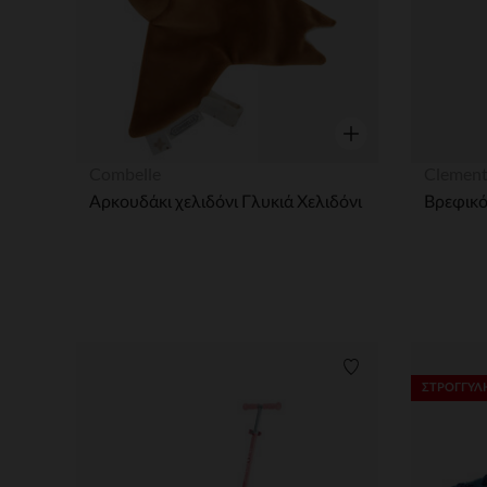
Γρήγορη επισκόπησ
Combelle
Clement
Αρκουδάκι χελιδόνι Γλυκιά Χελιδόνι
Λίστα προτιμήσε
ΣΤΡΟΓΓΥΛΗ