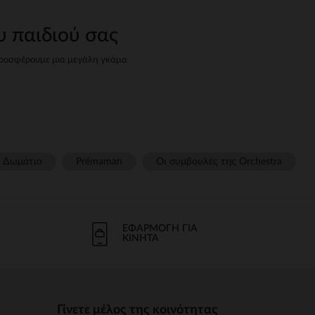
υ παιδιού σας
, προσφέρουμε μια μεγάλη γκάμα
="strongέως strong wg-
βρείτε όλα όσα χρειάζεστε για
 wg-2="">κάθισμα strongπου
Δωμάτιο
Prémaman
Οι συμβουλές της Orchestra​
ται βέλτιστη υποστήριξη και
g-1="strongείναι απαραίτητο.
ΕΦΑΡΜΟΓΉ ΓΙΑ
ο μωρό.
ΚΙΝΗΤΆ
νομικές strongstrong wg-
ού σας.
Γίνετε μέλος της κοινότητας