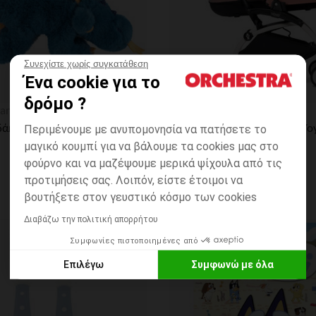
Συνεχίστε χωρίς συγκατάθεση
Ένα cookie για το
δρόμο ?
η
Γρήγορη επισκόπηση
an
Babyzen
"Αρκουδάκι δράκου από βελούδο με γκλίτερ"
Περιμένουμε με ανυπομονησία να πατήσετε το
μαγικό κουμπί για να βάλουμε τα cookies μας στο
φούρνο και να μαζέψουμε μερικά ψίχουλα από τις
προτιμήσεις σας. Λοιπόν, είστε έτοιμοι να
βουτήξετε στον γευστικό κόσμο των cookies
Διαβάζω την πολιτική απορρήτου
Συμφωνίες πιστοποιημένες από
ων
Λίστα προτιμήσεων
Επιλέγω
Συμφωνώ με όλα
Axeptio consent
Πλατφόρμα Διαχείρισης Συναίνεσης: Προσαρμόστε τις Επιλο
Η πλατφόρμα μας σας δίνει τη δυνατότητα να προσαρμόσετε κα