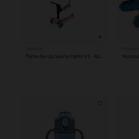
Γρήγορη επισκόπησ
Globber
Prémam
Πατίνι Go Up Sporty Lights V2 - Χρώμα Pastel Pink
Λίστα προτιμήσε