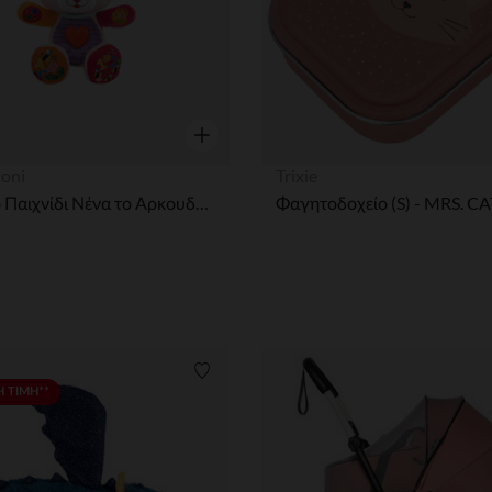
η
Γρήγορη επισκόπηση
oni
Trixie
Βρεφικό Παιχνίδι Νένα το Αρκουδάκι (Μιλάει Ελληνικά)
Φαγητοδοχείο (S) - MRS. CA
ων
Λίστα προτιμήσεων
 ΤΙΜΗ**