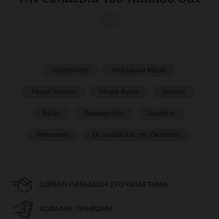
Η φροντίδα του παιδιού σας από τις πρώτες μέρες απαιτεί
κατάλληλα, ποιοτικά αξεσουάρ. Στην Orchestra, προσφέρουμε μια
μεγάλη γκάμα εξοπλισμού για την υποστήριξη των γονέων σε κάθε
στάδιο της καθημερινής ζωής. Από strong wg-1="strongέως strong
wg-2="strongσυμπεριλαμβανομένου του strong wg-3="strongκα wg-
3="">γεύματος και τηςstrong wg-4="strongβρείτε όλα όσα
χρειάζεστε για να εξασφαλίσετε άνεση και ασφάλεια για το παιδί
Νεογέννητο
Μέλλουσα Μαμά
σας.
Μωρό Κορίτσι
Μωρό Αγόρι
Κορίτσι
αυτόματο
Για να ταξιδέψετε με απόλυτη ασφάλεια, είναι απαραίτητο να
Αγόρι
Βρεφικα ειδη
Δωμάτιο
επιλέξετε ένα
κάθισμα strongή ένα strong wg-2="">κάθισμα
strongπου συμορφώνεται με τα τρέχοντα πρότυπα. Παρέχουμε
Prémaman
Οι συμβουλές της Orchestra​
μοντέλα προσαρμοσμένα σε κάθε ηλικία, που εγγυώνται βέλτιστη
υποστήριξη και απόλυτη άνεση.
περπάτημα
ΔΩΡΕΆΝ ΠΑΡΆΔΟΣΗ ΣΤΟ ΚΑΤΆΣΤΗΜΑ
Είτε πρόκειται για μια βόλτα στην πόλη είτε για μια βόλτα στη φύση,
ένα πρακτικό και ανθεκτικό strong wg-1="strongείναι απαραίτητο.
Μικρά μοντέλα, duo ή τρίο, έχουμε ό,τι χρειάζεστε για να
ΑΣΦΑΛΉΣ ΠΛΗΡΩΜΉ
διευκολύνετε το ταξίδι με το μωρό.