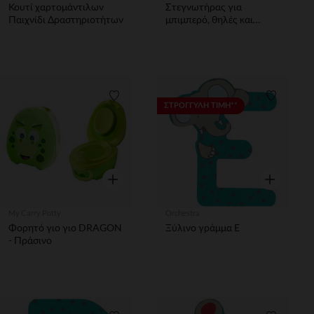
Κουτί χαρτομάντιλων
Στεγνωτήρας για
Παιχνίδι Δραστηριοτήτων
μπιμπερό, θηλές και
πιπίλες
Λίστα προτιμήσεων
Λίστα π
ΣΤΡΟΓΓΥΛΗ ΤΙΜΗ**
Γρήγορη επισκόπηση
Γρήγορη επ
My Carry Potty
Orchestra
Φορητό γιο γιο DRAGON
Ξύλινο γράμμα Ε
- Πράσινο