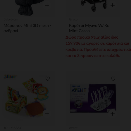
Γρήγορη επισκόπηση
Γρήγορη επ
Babybjörn
Graco
Μάρσιπος Mini 3D mesh -
Καρότσι Myavo W/ Rc
ανθρακί
Mint Graco
Δώρο προίκα 9τμχ αξίας έως
159,90€ με αγορες σε καρότσια και
κρεβάτια. Προσθέτετε υποχρεωτικά
και τα 3 προιόντα στο καλάθι.
Λίστα προτιμήσεων
Λίστα π
Γρήγορη επισκόπηση
Γρήγορη επ
JOLLY BABY
Avent