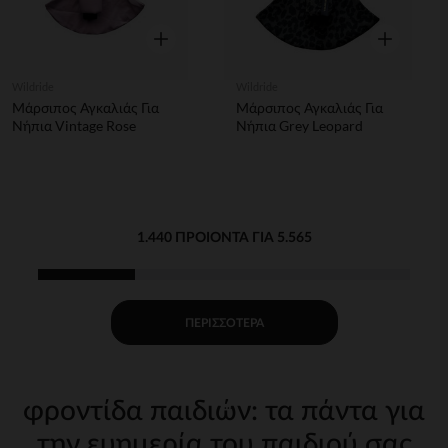
Γρήγορη επισκόπηση
Γρήγορη επ
Wildride
Wildride
Μάρσιπος Αγκαλιάς Για
Μάρσιπος Αγκαλιάς Για
Νήπια Vintage Rose
Νήπια Grey Leopard
1.440 ΠΡΟΙΌΝΤΑ ΓΙΑ 5.565
ΠΕΡΙΣΣΌΤΕΡΑ
φροντίδα παιδιών: τα πάντα για
την ευημερία του παιδιού σας