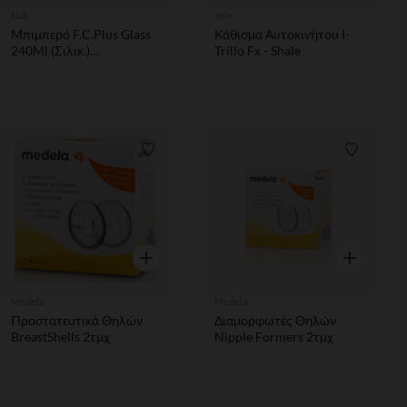
Nuk
Joie
Μπιμπερό F.C.Plus Glass
Κάθισμα Αυτοκινήτου I-
240Ml (Σιλικ.)
Trillo Fx - Shale
Temp.Control Seahorse
Nuk
Λίστα προτιμήσεων
Λίστα π
Γρήγορη επισκόπηση
Γρήγορη επ
Medela
Medela
Προστατευτικά Θηλών
Διαμορφωτές Θηλών
BreastShells 2τμχ
Nipple Formers 2τμχ