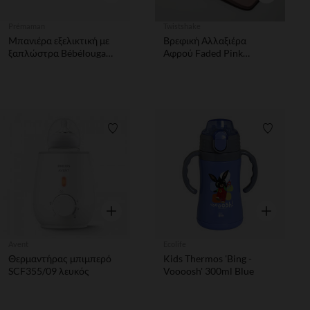
Prémaman
Twistshake
Μπανιέρα εξελικτική με
Βρεφική Αλλαξιέρα
ξαπλώστρα Bébélouga
Αφρού Faded Pink
Λευκό
Twistshake
Λίστα προτιμήσεων
Λίστα π
Γρήγορη επισκόπηση
Γρήγορη επ
Avent
Ecolife
Θερμαντήρας μπιμπερό
Kids Thermos 'Bing -
SCF355/09 λευκός
Voooosh' 300ml Blue