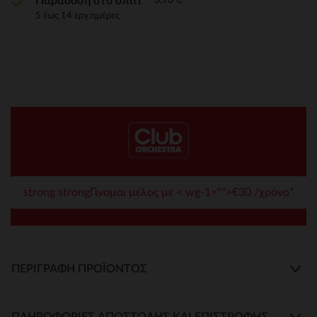
Παράδοση στο σπίτι
5 έως 14 εργ.ημέρες
strong strongΓίνομαι μέλος με < wg-1="">€30 /χρόνο*
ΠΕΡΙΓΡΑΦΉ ΠΡΟΪΌΝΤΟΣ
ΠΛΗΡΟΦΟΡΊΕΣ ΑΠΟΣΤΟΛΉΣ ΚΑΙ ΕΠΙΣΤΡΟΦΉΣ