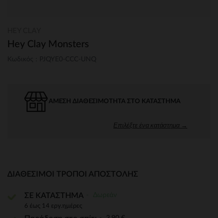
HEY CLAY
Hey Clay Monsters
Κωδικός : PJQYE0-CCC-UNQ
ΆΜΕΣΗ ΔΙΑΘΕΣΙΜΌΤΗΤΑ ΣΤΟ ΚΑΤΆΣΤΗΜΑ
Επιλέξτε ένα κατάστημα →
ΔΙΑΘΈΣΙΜΟΙ ΤΡΌΠΟΙ ΑΠΟΣΤΟΛΉΣ
Δωρεάν
ΣΕ ΚΑΤΑΣΤΗΜΑ
6 έως 14 εργ.ημέρες
3,90 €