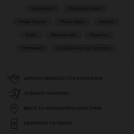
Νεογέννητο
Μέλλουσα Μαμά
Μωρό Κορίτσι
Μωρό Αγόρι
Κορίτσι
Αγόρι
Βρεφικα ειδη
Δωμάτιο
Prémaman
Οι συμβουλές της Orchestra​
ΔΩΡΕΆΝ ΠΑΡΆΔΟΣΗ ΣΤΟ ΚΑΤΆΣΤΗΜΑ
ΑΣΦΑΛΉΣ ΠΛΗΡΩΜΉ
ΒΡΕΊΤΕ ΤΟ ΚΟΝΤΙΝΌΤΕΡΟ ΚΑΤΆΣΤΗΜΑ
ΕΦΑΡΜΟΓΉ ΓΙΑ ΚΙΝΗΤΆ