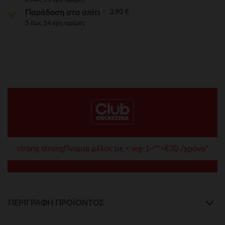
3,90 €
Παράδοση στο σπίτι
5 έως 14 εργ.ημέρες
strong strongΓίνομαι μέλος με < wg-1="">€30 /χρόνο*
ΠΕΡΙΓΡΑΦΉ ΠΡΟΪΌΝΤΟΣ