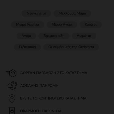
Νεογέννητο
Μέλλουσα Μαμά
Μωρό Κορίτσι
Μωρό Αγόρι
Κορίτσι
Αγόρι
Βρεφικα ειδη
Δωμάτιο
Prémaman
Οι συμβουλές της Orchestra​
ΔΩΡΕΆΝ ΠΑΡΆΔΟΣΗ ΣΤΟ ΚΑΤΆΣΤΗΜΑ
ΑΣΦΑΛΉΣ ΠΛΗΡΩΜΉ
ΒΡΕΊΤΕ ΤΟ ΚΟΝΤΙΝΌΤΕΡΟ ΚΑΤΆΣΤΗΜΑ
ΕΦΑΡΜΟΓΉ ΓΙΑ ΚΙΝΗΤΆ