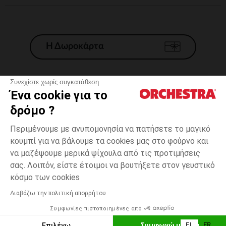
Η Δωροκάρτα
Συνεχίστε χωρίς συγκατάθεση
Ένα cookie για το
Γενικοί 'Οροι Πώλησης
δρόμο ?
Νομικοί Όροι
*Εμπορικες προσφορες
Περιμένουμε με ανυπομονησία να πατήσετε το μαγικό
κουμπί για να βάλουμε τα cookies μας στο φούρνο και
Προσωπικά δεδομένα
να μαζέψουμε μερικά ψίχουλα από τις προτιμήσεις
Διαχείρηση των cookies
σας. Λοιπόν, είστε έτοιμοι να βουτήξετε στον γευστικό
Προσβασιμότητα: μη συμμορφούμενη
one
Πολύχρωμο
Πολύχρωμο
size
κόσμο των cookies
H Orchestra συμμετέχει στον κωδικά δεοντολογίας και στο σύστημα
μεσολάβησης της Γαλλικής Ομοσπονδίας Ηλεκτρονικού Εμπορίου.
Διαβάζω την πολιτική απορρήτου
Δυνατότητα πληρωμής με
Συμφωνίες πιστοποιημένες από
Ελλάδα
Λίστα 
ΠΡΟΣΘΉΚΗ ΣΤΟ ΚΑΛΆΘΙ
Επιλέγω
Συμφωνώ με όλα
EL
FR