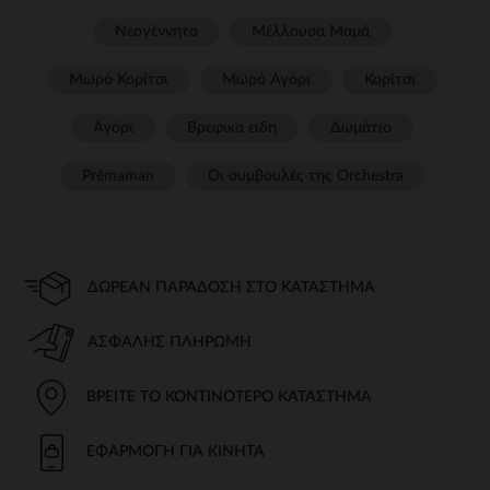
Νεογέννητο
Μέλλουσα Μαμά
Μωρό Κορίτσι
Μωρό Αγόρι
Κορίτσι
Αγόρι
Βρεφικα ειδη
Δωμάτιο
Prémaman
Οι συμβουλές της Orchestra​
ΔΩΡΕΆΝ ΠΑΡΆΔΟΣΗ ΣΤΟ ΚΑΤΆΣΤΗΜΑ
ΑΣΦΑΛΉΣ ΠΛΗΡΩΜΉ
ΒΡΕΊΤΕ ΤΟ ΚΟΝΤΙΝΌΤΕΡΟ ΚΑΤΆΣΤΗΜΑ
ΕΦΑΡΜΟΓΉ ΓΙΑ ΚΙΝΗΤΆ