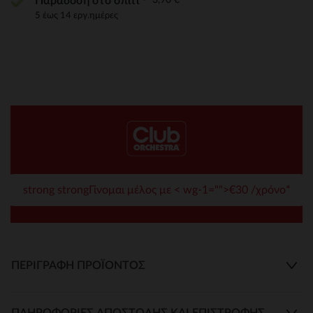
Παράδοση στο σπίτι
5 έως 14 εργ.ημέρες
strong strongΓίνομαι μέλος με < wg-1="">€30 /χρόνο*
ΠΕΡΙΓΡΑΦΉ ΠΡΟΪΌΝΤΟΣ
ΠΛΗΡΟΦΟΡΊΕΣ ΑΠΟΣΤΟΛΉΣ ΚΑΙ ΕΠΙΣΤΡΟΦΉΣ