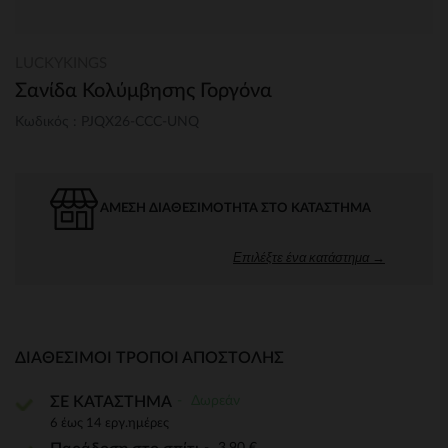
LUCKYKINGS
Σανίδα Κολύμβησης Γοργόνα
Κωδικός : PJQX26-CCC-UNQ
ΆΜΕΣΗ ΔΙΑΘΕΣΙΜΌΤΗΤΑ ΣΤΟ ΚΑΤΆΣΤΗΜΑ
Επιλέξτε ένα κατάστημα →
ΔΙΑΘΈΣΙΜΟΙ ΤΡΌΠΟΙ ΑΠΟΣΤΟΛΉΣ
Δωρεάν
ΣΕ ΚΑΤΑΣΤΗΜΑ
6 έως 14 εργ.ημέρες
3,90 €