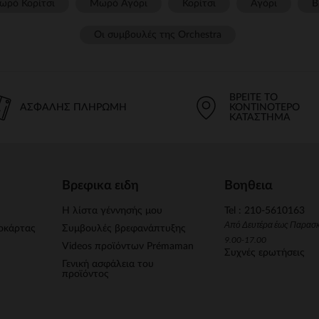
ωρό Κορίτσι
Μωρό Αγόρι
Κορίτσι
Αγόρι
Β
Οι συμβουλές της Orchestra​
ΒΡΕΊΤΕ ΤΟ
ΑΣΦΑΛΉΣ ΠΛΗΡΩΜΉ
ΚΟΝΤΙΝΌΤΕΡΟ
ΚΑΤΆΣΤΗΜΑ
Βρεφικα ειδη
Βοηθεια
Η λίστα γέννησής μου
Tel : 210-5610163
Από Δευτέρα έως Παρασ
οκάρτας
Συμβουλές βρεφανάπτυξης
9.00-17.00
Videos προϊόντων Prémaman
Συχνές ερωτήσεις
Γενική ασφάλεια του
προϊόντος