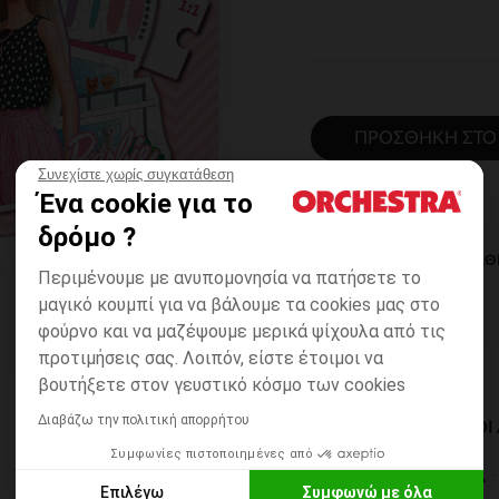
ΠΡΟΣΘΉΚΗ ΣΤΟ
Συνεχίστε χωρίς συγκατάθεση
Ένα cookie για το
δρόμο ?
ΆΜΕΣΗ ΔΙΑΘ
Περιμένουμε με ανυπομονησία να πατήσετε το
μαγικό κουμπί για να βάλουμε τα cookies μας στο
φούρνο και να μαζέψουμε μερικά ψίχουλα από τις
προτιμήσεις σας. Λοιπόν, είστε έτοιμοι να
βουτήξετε στον γευστικό κόσμο των cookies
Διαβάζω την πολιτική απορρήτου
ΔΙΑΘΈΣΙΜΟΙ ΤΡΌΠΟ
Συμφωνίες πιστοποιημένες από
ΣΕ ΚΑΤΑΣΤΗΜΑ
Επιλέγω
Συμφωνώ με όλα