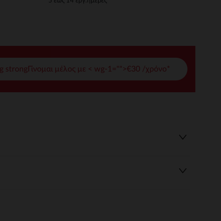
5 έως 14 εργ.ημέρες
γές σας
ι να διαχειριστείτε τις ρυθμίσεις απορρήτου, εξασφαλίζοντας 
g strongΓίνομαι μέλος με < wg-1="">€30 /χρόνο*