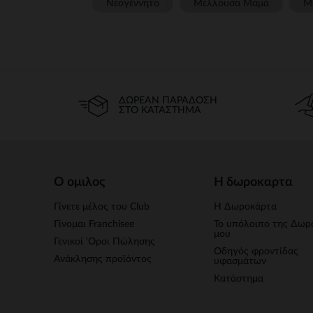
Νεογέννητο
Μέλλουσα Μαμά
Μ
ΔΩΡΕΆΝ ΠΑΡΆΔΟΣΗ
ΣΤΟ ΚΑΤΆΣΤΗΜΑ
Ο ομιλος
Η δωροκαρτα
Γίνετε μέλος του Club
Η Δωροκάρτα
Γίνομαι Franchisee
Το υπόλοιπο της Δωρ
μου
Γενικοί 'Οροι Πώλησης
Οδηγός φροντίδας
Ανάκλησης προϊόντος
υφασμάτων
Κατάστημα