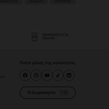
ρεφικα ειδη
Δωμάτιο
Prémaman
ΕΦΑΡΜΟΓΉ ΓΙΑ
ΚΙΝΗΤΆ
Γίνετε μέλος της κοινότητας
κευή
Η Δωροκάρτα