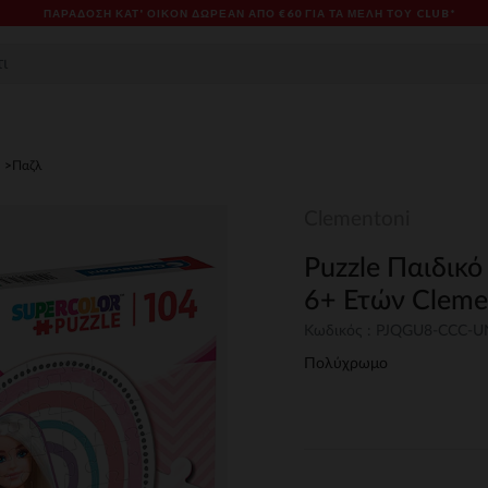
ΠΑΡΆΔΟΣΗ ΚΑΤ' ΟΊΚΟΝ ΔΩΡΕΑΝ ΑΠΌ €60 ΓΙΑ ΤΑ ΜΈΛΗ ΤΟΥ CLUB*
Παζλ
Clementoni
Puzzle Παιδικό
6+ Ετών Cleme
Κωδικός : PJQGU8-CCC-
Πολύχρωμο