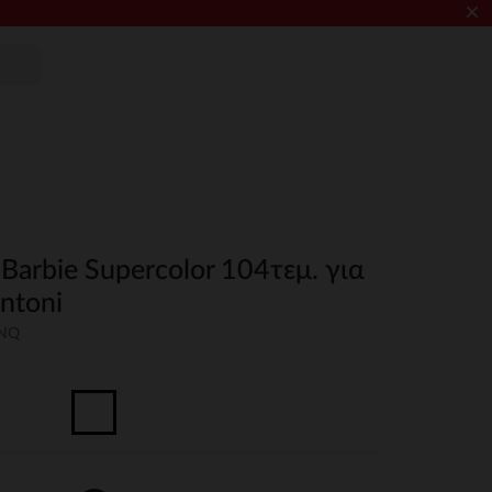
×
 Barbie Supercolor 104τεμ. για
ntoni
UNQ