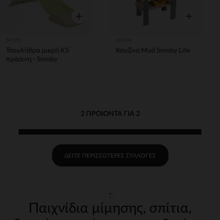
Γρήγορη επισκόπηση
Γρήγορη επ
Smoby
Smoby
Τσουλήθρα μικρή KS
Κουζίνα Mud Smoby Life
πράσινη - Smoby
2 ΠΡΟΙΌΝΤΑ ΓΙΑ 2
ΔΕΊΤΕ ΠΕΡΙΣΣΌΤΕΡΕΣ ΣΥΛΛΟΓΈΣ
"
Παιχνίδια μίμησης, σπίτια,