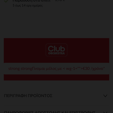
Παράδοση στο σπίτι
5 έως 14 εργ.ημέρες
strong strongΓίνομαι μέλος με < wg-1="">€30 /χρόνο*
ΠΕΡΙΓΡΑΦΉ ΠΡΟΪΌΝΤΟΣ
ΠΛΗΡΟΦΟΡΊΕΣ ΑΠΟΣΤΟΛΉΣ ΚΑΙ ΕΠΙΣΤΡΟΦΉΣ