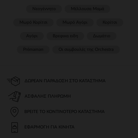
Νεογέννητο
Μέλλουσα Μαμά
Μωρό Κορίτσι
Μωρό Αγόρι
Κορίτσι
Αγόρι
Βρεφικα ειδη
Δωμάτιο
Prémaman
Οι συμβουλές της Orchestra​
ΔΩΡΕΆΝ ΠΑΡΆΔΟΣΗ ΣΤΟ ΚΑΤΆΣΤΗΜΑ
ΑΣΦΑΛΉΣ ΠΛΗΡΩΜΉ
ΒΡΕΊΤΕ ΤΟ ΚΟΝΤΙΝΌΤΕΡΟ ΚΑΤΆΣΤΗΜΑ
ΕΦΑΡΜΟΓΉ ΓΙΑ ΚΙΝΗΤΆ