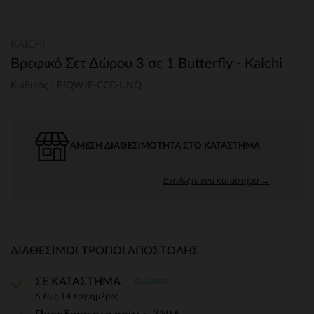
KAICHI
Βρεφικό Σετ Δώρου 3 σε 1 Butterfly - Kaichi
Κωδικός : PJQWJE-CCC-UNQ
ΆΜΕΣΗ ΔΙΑΘΕΣΙΜΌΤΗΤΑ ΣΤΟ ΚΑΤΆΣΤΗΜΑ
Επιλέξτε ένα κατάστημα →
ΔΙΑΘΈΣΙΜΟΙ ΤΡΌΠΟΙ ΑΠΟΣΤΟΛΉΣ
Δωρεάν
ΣΕ ΚΑΤΑΣΤΗΜΑ
6 έως 14 εργ.ημέρες
3,90 €