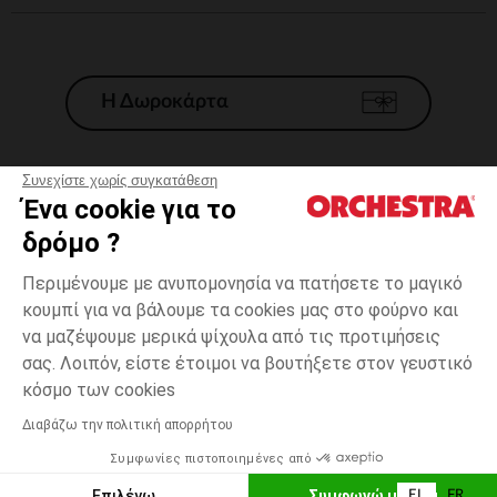
Η Δωροκάρτα
Συνεχίστε χωρίς συγκατάθεση
Ένα cookie για το
Γενικοί 'Οροι Πώλησης
δρόμο ?
Νομικοί Όροι
*Εμπορικες προσφορες
Περιμένουμε με ανυπομονησία να πατήσετε το μαγικό
κουμπί για να βάλουμε τα cookies μας στο φούρνο και
Προσωπικά δεδομένα
να μαζέψουμε μερικά ψίχουλα από τις προτιμήσεις
Διαχείρηση των cookies
σας. Λοιπόν, είστε έτοιμοι να βουτήξετε στον γευστικό
Προσβασιμότητα: μη συμμορφούμενη
one
Πολύχρωμο
Πολύχρωμο
size
κόσμο των cookies
H Orchestra συμμετέχει στον κωδικά δεοντολογίας και στο σύστημα
μεσολάβησης της Γαλλικής Ομοσπονδίας Ηλεκτρονικού Εμπορίου.
Διαβάζω την πολιτική απορρήτου
Δυνατότητα πληρωμής με
Συμφωνίες πιστοποιημένες από
Ελλάδα
Λίστα 
ΠΡΟΣΘΉΚΗ ΣΤΟ ΚΑΛΆΘΙ
Επιλέγω
Συμφωνώ με όλα
EL
FR