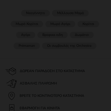
Νεογέννητο
Μέλλουσα Μαμά
Μωρό Κορίτσι
Μωρό Αγόρι
Κορίτσι
Αγόρι
Βρεφικα ειδη
Δωμάτιο
Prémaman
Οι συμβουλές της Orchestra​
ΔΩΡΕΆΝ ΠΑΡΆΔΟΣΗ ΣΤΟ ΚΑΤΆΣΤΗΜΑ
ΑΣΦΑΛΉΣ ΠΛΗΡΩΜΉ
ΒΡΕΊΤΕ ΤΟ ΚΟΝΤΙΝΌΤΕΡΟ ΚΑΤΆΣΤΗΜΑ
ΕΦΑΡΜΟΓΉ ΓΙΑ ΚΙΝΗΤΆ