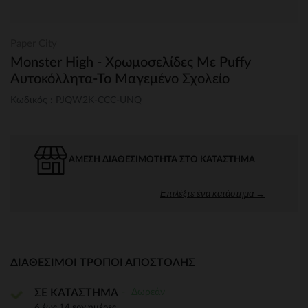
Paper City
Monster High - Χρωμοσελίδες Με Puffy
Αυτοκόλλητα-Το Μαγεμένο Σχολείο
Κωδικός : PJQW2K-CCC-UNQ
ΆΜΕΣΗ ΔΙΑΘΕΣΙΜΌΤΗΤΑ ΣΤΟ ΚΑΤΆΣΤΗΜΑ
Επιλέξτε ένα κατάστημα →
ΔΙΑΘΈΣΙΜΟΙ ΤΡΌΠΟΙ ΑΠΟΣΤΟΛΉΣ
Δωρεάν
ΣΕ ΚΑΤΑΣΤΗΜΑ
6 έως 14 εργ.ημέρες