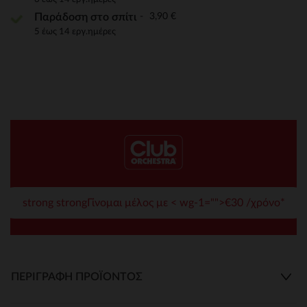
3,90 €
Παράδοση στο σπίτι
5 έως 14 εργ.ημέρες
strong strongΓίνομαι μέλος με < wg-1="">€30 /χρόνο*
ΠΕΡΙΓΡΑΦΉ ΠΡΟΪΌΝΤΟΣ