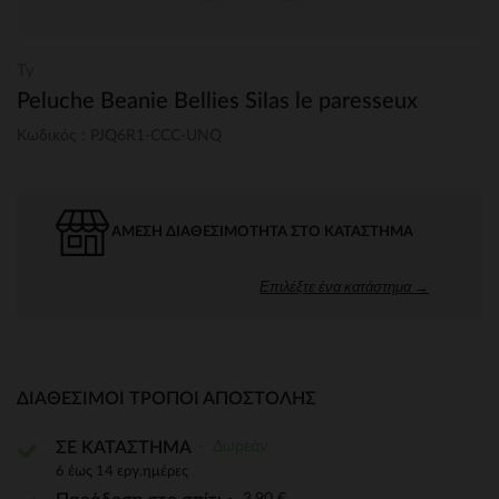
Ty
Peluche Beanie Bellies Silas le paresseux
Κωδικός : PJQ6R1-CCC-UNQ
ΆΜΕΣΗ ΔΙΑΘΕΣΙΜΌΤΗΤΑ ΣΤΟ ΚΑΤΆΣΤΗΜΑ
Επιλέξτε ένα κατάστημα →
ΔΙΑΘΈΣΙΜΟΙ ΤΡΌΠΟΙ ΑΠΟΣΤΟΛΉΣ
Δωρεάν
ΣΕ ΚΑΤΑΣΤΗΜΑ
6 έως 14 εργ.ημέρες
3,90 €