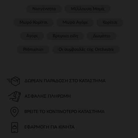
Νεογέννητο
Μέλλουσα Μαμά
Μωρό Κορίτσι
Μωρό Αγόρι
Κορίτσι
Αγόρι
Βρεφικα ειδη
Δωμάτιο
Prémaman
Οι συμβουλές της Orchestra​
ΔΩΡΕΆΝ ΠΑΡΆΔΟΣΗ ΣΤΟ ΚΑΤΆΣΤΗΜΑ
ΑΣΦΑΛΉΣ ΠΛΗΡΩΜΉ
ΒΡΕΊΤΕ ΤΟ ΚΟΝΤΙΝΌΤΕΡΟ ΚΑΤΆΣΤΗΜΑ
ΕΦΑΡΜΟΓΉ ΓΙΑ ΚΙΝΗΤΆ