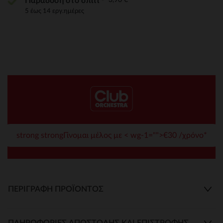
Παράδοση στο σπίτι
5 έως 14 εργ.ημέρες
strong strongΓίνομαι μέλος με < wg-1="">€30 /χρόνο*
ΠΕΡΙΓΡΑΦΉ ΠΡΟΪΌΝΤΟΣ
ΠΛΗΡΟΦΟΡΊΕΣ ΑΠΟΣΤΟΛΉΣ ΚΑΙ ΕΠΙΣΤΡΟΦΉΣ