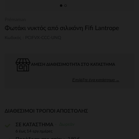
Prémaman
Φωτάκι νυκτός από σιλικόνη Fifi Lantrope
Κωδικός : PCIFVX-CCC-UNQ
ΆΜΕΣΗ ΔΙΑΘΕΣΙΜΌΤΗΤΑ ΣΤΟ ΚΑΤΆΣΤΗΜΑ
Επιλέξτε ένα κατάστημα →
ΔΙΑΘΈΣΙΜΟΙ ΤΡΌΠΟΙ ΑΠΟΣΤΟΛΉΣ
Δωρεάν
ΣΕ ΚΑΤΑΣΤΗΜΑ
6 έως 14 εργ.ημέρες
3,90 €