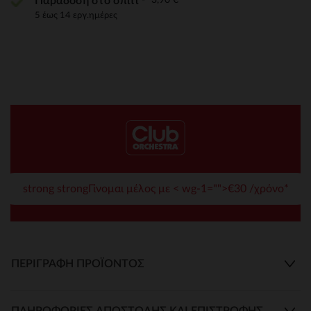
Παράδοση στο σπίτι
5 έως 14 εργ.ημέρες
strong strongΓίνομαι μέλος με < wg-1="">€30 /χρόνο*
ΠΕΡΙΓΡΑΦΉ ΠΡΟΪΌΝΤΟΣ
ΠΛΗΡΟΦΟΡΊΕΣ ΑΠΟΣΤΟΛΉΣ ΚΑΙ ΕΠΙΣΤΡΟΦΉΣ