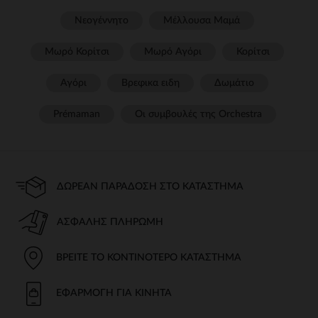
Νεογέννητο
Μέλλουσα Μαμά
Μωρό Κορίτσι
Μωρό Αγόρι
Κορίτσι
Αγόρι
Βρεφικα ειδη
Δωμάτιο
Prémaman
Οι συμβουλές της Orchestra​
ΔΩΡΕΆΝ ΠΑΡΆΔΟΣΗ ΣΤΟ ΚΑΤΆΣΤΗΜΑ
ΑΣΦΑΛΉΣ ΠΛΗΡΩΜΉ
ΒΡΕΊΤΕ ΤΟ ΚΟΝΤΙΝΌΤΕΡΟ ΚΑΤΆΣΤΗΜΑ
ΕΦΑΡΜΟΓΉ ΓΙΑ ΚΙΝΗΤΆ