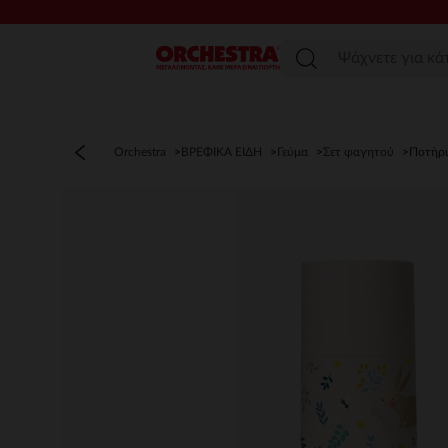
Μενού
Orchestra
ΒΡΕΦΙΚΑ ΕΙΔΗ
Γεύμα
Σετ φαγητού
Ποτήρι