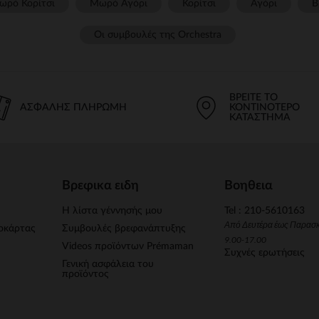
ωρό Κορίτσι
Μωρό Αγόρι
Κορίτσι
Αγόρι
Β
Οι συμβουλές της Orchestra​
ΒΡΕΊΤΕ ΤΟ
ΑΣΦΑΛΉΣ ΠΛΗΡΩΜΉ
ΚΟΝΤΙΝΌΤΕΡΟ
ΚΑΤΆΣΤΗΜΑ
Βρεφικα ειδη
Βοηθεια
Η λίστα γέννησής μου
Tel : 210-5610163
Από Δευτέρα έως Παρασ
οκάρτας
Συμβουλές βρεφανάπτυξης
9.00-17.00
Videos προϊόντων Prémaman
Συχνές ερωτήσεις
Γενική ασφάλεια του
προϊόντος