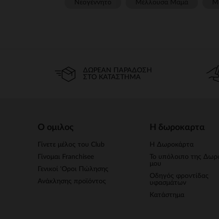
Νεογέννητο
Μέλλουσα Μαμά
Μ
ΔΩΡΕΆΝ ΠΑΡΆΔΟΣΗ
ΣΤΟ ΚΑΤΆΣΤΗΜΑ
Ο ομιλος
Η δωροκαρτα
Γίνετε μέλος του Club
Η Δωροκάρτα
Γίνομαι Franchisee
Το υπόλοιπο της Δωρ
μου
Γενικοί 'Οροι Πώλησης
Οδηγός φροντίδας
Ανάκλησης προϊόντος
υφασμάτων
Κατάστημα