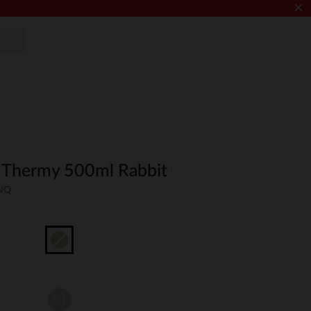
×
Thermy 500ml Rabbit
UNQ
one
size