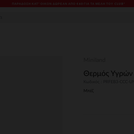
ΠΑΡΆΔΟΣΗ ΚΑΤ' ΟΊΚΟΝ ΔΩΡΕΑΝ ΑΠΌ €60 ΓΙΑ ΤΑ ΜΈΛΗ ΤΟΥ CLUB*
Miniland
Θερμός Υγρών 
Κωδικός : PRFEB3-CCC-
Μπέζ