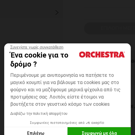
ΕΠΙΛΟΓΗ ΜΕΓ
Συνεχίστε χωρίς συγκατάθεση
Ένα cookie για το
ΆΜΕΣΗ ΔΙΑΘ
δρόμο ?
Περιμένουμε με ανυπομονησία να πατήσετε το
μαγικό κουμπί για να βάλουμε τα cookies μας στο
φούρνο και να μαζέψουμε μερικά ψίχουλα από τις
προτιμήσεις σας. Λοιπόν, είστε έτοιμοι να
βουτήξετε στον γευστικό κόσμο των cookies
ΔΙΑΘΈΣΙΜΟΙ ΤΡΌΠΟ
Διαβάζω την πολιτική απορρήτου
ΣΕ ΚΑΤΑΣΤΗΜΑ
Συμφωνίες πιστοποιημένες από
6 έως 14 εργ.ημέρες
Επιλέγω
Συμφωνώ με όλα