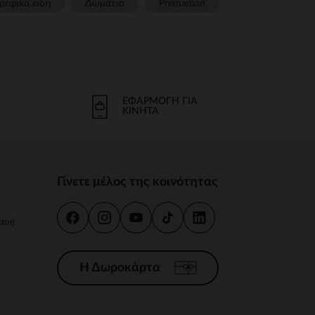
ρεφικα ειδη
Δωμάτιο
Prémaman
ΕΦΑΡΜΟΓΉ ΓΙΑ
ΚΙΝΗΤΆ
Γίνετε μέλος της κοινότητας
κευή
Η Δωροκάρτα