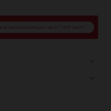
γές σας
ι να διαχειριστείτε τις ρυθμίσεις απορρήτου, εξασφαλίζοντας 
g strongΓίνομαι μέλος με < wg-1="">€30 /χρόνο*