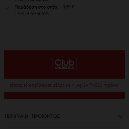
3,90 €
Παράδοση στο σπίτι
5 έως 14 εργ.ημέρες
strong strongΓίνομαι μέλος με < wg-1="">€30 /χρόνο*
ΠΕΡΙΓΡΑΦΉ ΠΡΟΪΌΝΤΟΣ