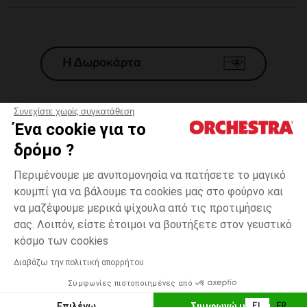
Η Δωροκάρτα
Συνεχίστε χωρίς συγκατάθεση
Ένα cookie για το
Γενικοί 'Οροι Πώλησης
δρόμο ?
Νομικοί Όροι
*Εμπορικες προσφορες
Περιμένουμε με ανυπομονησία να πατήσετε το μαγικό
κουμπί για να βάλουμε τα cookies μας στο φούρνο και
Προσωπικά δεδομένα
να μαζέψουμε μερικά ψίχουλα από τις προτιμήσεις
Διαχείρηση των cookies
σας. Λοιπόν, είστε έτοιμοι να βουτήξετε στον γευστικό
Προσβασιμότητα: μη συμμορφούμενη
one
Διαφανές
Διαφανές
size
κόσμο των cookies
H Orchestra συμμετέχει στον κωδικά δεοντολογίας και στο σύστημα
μεσολάβησης της Γαλλικής Ομοσπονδίας Ηλεκτρονικού Εμπορίου.
Διαβάζω την πολιτική απορρήτου
Δυνατότητα πληρωμής με
Συμφωνίες πιστοποιημένες από
Ελλάδα
Λίστα 
ΠΡΟΣΘΉΚΗ ΣΤΟ ΚΑΛΆΘΙ
Επιλέγω
Συμφωνώ με όλα
EL
FR