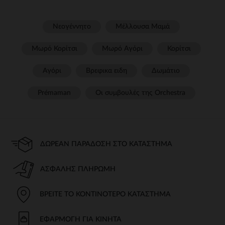
Νεογέννητο
Μέλλουσα Μαμά
Μωρό Κορίτσι
Μωρό Αγόρι
Κορίτσι
Αγόρι
Βρεφικα ειδη
Δωμάτιο
Prémaman
Οι συμβουλές της Orchestra​
ΔΩΡΕΆΝ ΠΑΡΆΔΟΣΗ ΣΤΟ ΚΑΤΆΣΤΗΜΑ
ΑΣΦΑΛΉΣ ΠΛΗΡΩΜΉ
ΒΡΕΊΤΕ ΤΟ ΚΟΝΤΙΝΌΤΕΡΟ ΚΑΤΆΣΤΗΜΑ
ΕΦΑΡΜΟΓΉ ΓΙΑ ΚΙΝΗΤΆ