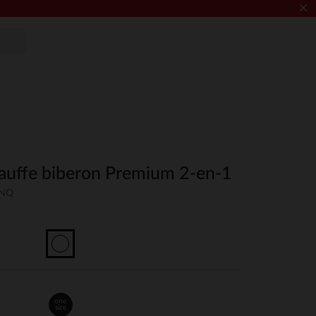
×
Chauffe biberon Premium 2-en-1
UNQ
one
size