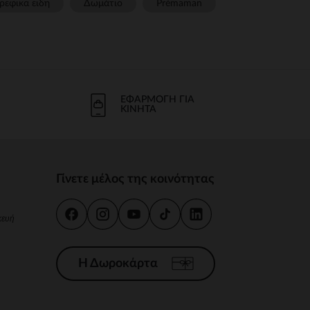
ρεφικα ειδη
Δωμάτιο
Prémaman
ΕΦΑΡΜΟΓΉ ΓΙΑ
ΚΙΝΗΤΆ
Γίνετε μέλος της κοινότητας
κευή
Η Δωροκάρτα