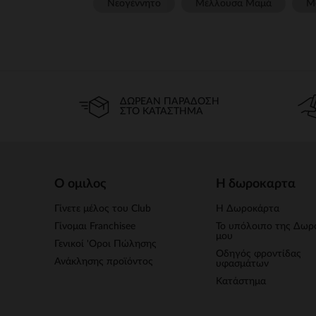
Νεογέννητο
Μέλλουσα Μαμά
Μ
ΔΩΡΕΆΝ ΠΑΡΆΔΟΣΗ
ΣΤΟ ΚΑΤΆΣΤΗΜΑ
Ο ομιλος
Η δωροκαρτα
Γίνετε μέλος του Club
Η Δωροκάρτα
Γίνομαι Franchisee
Το υπόλοιπο της Δωρ
μου
Γενικοί 'Οροι Πώλησης
Οδηγός φροντίδας
Ανάκλησης προϊόντος
υφασμάτων
Κατάστημα