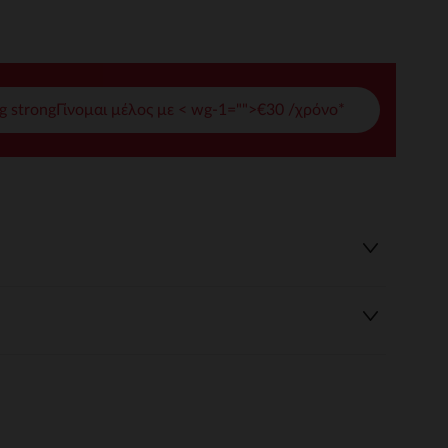
γές σας
ι να διαχειριστείτε τις ρυθμίσεις απορρήτου, εξασφαλίζοντας 
g strongΓίνομαι μέλος με < wg-1="">€30 /χρόνο*