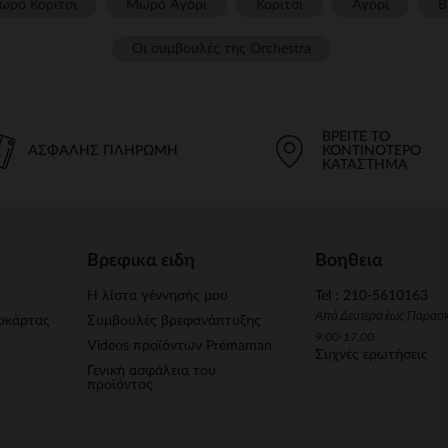
ωρό Κορίτσι
Μωρό Αγόρι
Κορίτσι
Αγόρι
Β
Οι συμβουλές της Orchestra​
ΒΡΕΊΤΕ ΤΟ
ΑΣΦΑΛΉΣ ΠΛΗΡΩΜΉ
ΚΟΝΤΙΝΌΤΕΡΟ
ΚΑΤΆΣΤΗΜΑ
Βρεφικα ειδη
Βοηθεια
Η λίστα γέννησής μου
Tel : 210-5610163
Από Δευτέρα έως Παρασ
οκάρτας
Συμβουλές βρεφανάπτυξης
9.00-17.00
Videos προϊόντων Prémaman
Συχνές ερωτήσεις
Γενική ασφάλεια του
προϊόντος