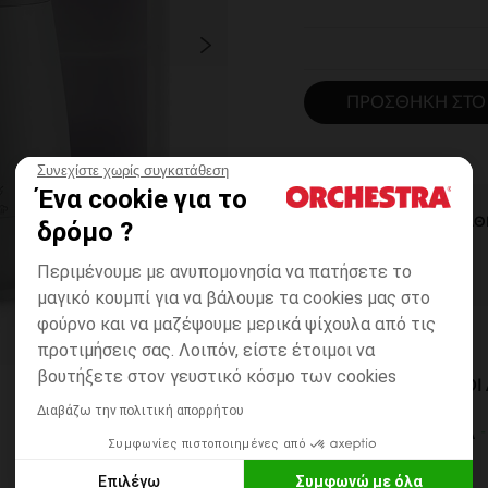
ΠΡΟΣΘΉΚΗ ΣΤΟ
Συνεχίστε χωρίς συγκατάθεση
Ένα cookie για το
ΆΜΕΣΗ ΔΙΑΘ
δρόμο ?
Περιμένουμε με ανυπομονησία να πατήσετε το
μαγικό κουμπί για να βάλουμε τα cookies μας στο
φούρνο και να μαζέψουμε μερικά ψίχουλα από τις
προτιμήσεις σας. Λοιπόν, είστε έτοιμοι να
βουτήξετε στον γευστικό κόσμο των cookies
ΔΙΑΘΈΣΙΜΟΙ ΤΡΌΠΟ
Διαβάζω την πολιτική απορρήτου
ΣΕ ΚΑΤΑΣΤΗΜΑ
Συμφωνίες πιστοποιημένες από
6 έως 14 εργ.ημέρες
Επιλέγω
Συμφωνώ με όλα