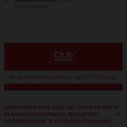
Παράδοση στο σπίτι
5 έως 14 εργ.ημέρες
strong strongΓίνομαι μέλος με < wg-1="">€30 /χρόνο*
ΔΏΡΟ ΠΡΟΊΚΑ 9ΤΜΧ ΑΞΊΑΣ ΈΩΣ 159,90€ ΜΕ ΑΓΟΡΕΣ
ΣΕ ΚΑΡΌΤΣΙΑ ΚΑΙ ΚΡΕΒΆΤΙΑ. ΠΡΟΣΘΈΤΕΤΕ
ΥΠΟΧΡΕΩΤΙΚΆ ΚΑΙ ΤΑ 3 ΠΡΟΙΌΝΤΑ ΣΤΟ ΚΑΛΆΘΙ.