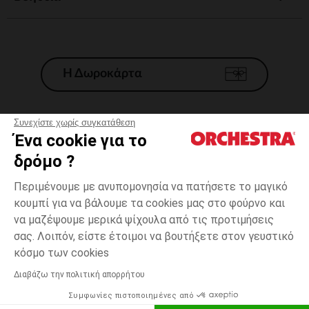
Η Δωροκάρτα
Συνεχίστε χωρίς συγκατάθεση
Ένα cookie για το
Γενικοί 'Οροι Πώλησης
δρόμο ?
Νομικοί Όροι
*Εμπορικες προσφορες
Περιμένουμε με ανυπομονησία να πατήσετε το μαγικό
κουμπί για να βάλουμε τα cookies μας στο φούρνο και
Προσωπικά δεδομένα
να μαζέψουμε μερικά ψίχουλα από τις προτιμήσεις
Διαχείρηση των cookies
σας. Λοιπόν, είστε έτοιμοι να βουτήξετε στον γευστικό
Προσβασιμότητα: μη συμμορφούμενη
one
Πράσινο
Πράσινο
size
κόσμο των cookies
H Orchestra συμμετέχει στον κωδικά δεοντολογίας και στο σύστημα
μεσολάβησης της Γαλλικής Ομοσπονδίας Ηλεκτρονικού Εμπορίου.
Διαβάζω την πολιτική απορρήτου
Δυνατότητα πληρωμής με
Συμφωνίες πιστοποιημένες από
Ελλάδα