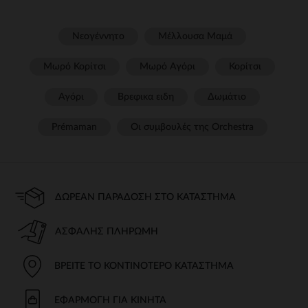
Νεογέννητο
Μέλλουσα Μαμά
Μωρό Κορίτσι
Μωρό Αγόρι
Κορίτσι
Αγόρι
Βρεφικα ειδη
Δωμάτιο
Prémaman
Οι συμβουλές της Orchestra​
ΔΩΡΕΆΝ ΠΑΡΆΔΟΣΗ ΣΤΟ ΚΑΤΆΣΤΗΜΑ
ΑΣΦΑΛΉΣ ΠΛΗΡΩΜΉ
ΒΡΕΊΤΕ ΤΟ ΚΟΝΤΙΝΌΤΕΡΟ ΚΑΤΆΣΤΗΜΑ
ΕΦΑΡΜΟΓΉ ΓΙΑ ΚΙΝΗΤΆ