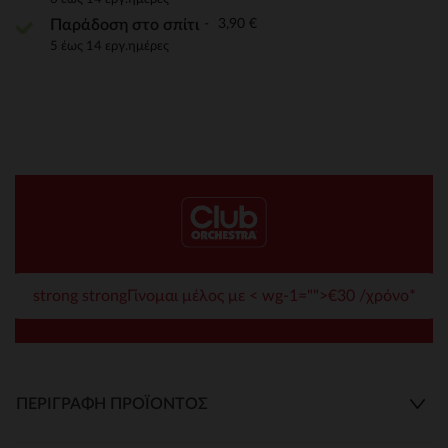
3,90 €
Παράδοση στο σπίτι
5 έως 14 εργ.ημέρες
strong strongΓίνομαι μέλος με < wg-1="">€30 /χρόνο*
ΠΕΡΙΓΡΑΦΉ ΠΡΟΪΌΝΤΟΣ