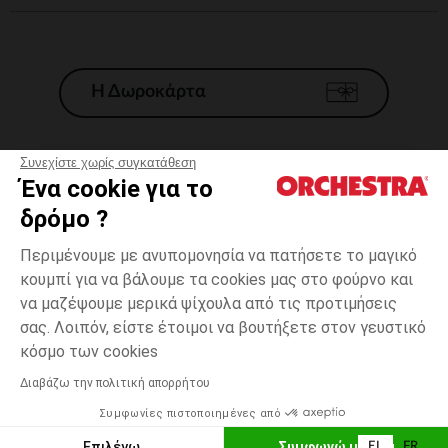
Η Δωροκάρτα
Συνεχίστε χωρίς συγκατάθεση
Ένα cookie για το
Γενικοί 'Οροι Πώλησης
δρόμο ?
Νομικοί Όροι
*Εμπορικες προσφορες
Περιμένουμε με ανυπομονησία να πατήσετε το μαγικό
κουμπί για να βάλουμε τα cookies μας στο φούρνο και
Προσωπικά δεδομένα
να μαζέψουμε μερικά ψίχουλα από τις προτιμήσεις
Διαχείρηση των cookies
σας. Λοιπόν, είστε έτοιμοι να βουτήξετε στον γευστικό
Προσβασιμότητα: μη συμμορφούμενη
γκρούπ
Γκρι
Γκρι
0
κόσμο των cookies
H Orchestra συμμετέχει στον κωδικά δεοντολογίας και στο σύστημα
μεσολάβησης της Γαλλικής Ομοσπονδίας Ηλεκτρονικού Εμπορίου.
Διαβάζω την πολιτική απορρήτου
Δυνατότητα πληρωμής με
Συμφωνίες πιστοποιημένες από
Ελλάδα
Λίστα 
ΠΡΟΣΘΉΚΗ ΣΤΟ ΚΑΛΆΘΙ
Επιλέγω
Συμφωνώ με όλα
EL
FR