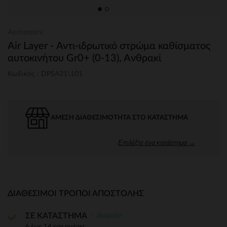
Aeromoov
Air Layer - Αντι-ιδρωτικό στρώμα καθίσματος
αυτοκινήτου Gr0+ (0-13), Aνθρακί
Κωδικός : DPSA31\101
ΆΜΕΣΗ ΔΙΑΘΕΣΙΜΌΤΗΤΑ ΣΤΟ ΚΑΤΆΣΤΗΜΑ
Επιλέξτε ένα κατάστημα →
ΔΙΑΘΈΣΙΜΟΙ ΤΡΌΠΟΙ ΑΠΟΣΤΟΛΉΣ
Δωρεάν
ΣΕ ΚΑΤΑΣΤΗΜΑ
6 έως 14 εργ.ημέρες