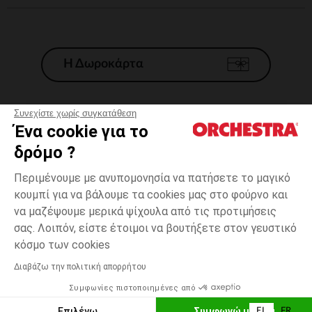
Η Δωροκάρτα
Συνεχίστε χωρίς συγκατάθεση
Ένα cookie για το
Γενικοί 'Οροι Πώλησης
δρόμο ?
Νομικοί Όροι
*Εμπορικες προσφορες
Περιμένουμε με ανυπομονησία να πατήσετε το μαγικό
κουμπί για να βάλουμε τα cookies μας στο φούρνο και
Προσωπικά δεδομένα
να μαζέψουμε μερικά ψίχουλα από τις προτιμήσεις
Διαχείρηση των cookies
σας. Λοιπόν, είστε έτοιμοι να βουτήξετε στον γευστικό
Προσβασιμότητα: μη συμμορφούμενη
one
Ροζ
Ροζ
size
κόσμο των cookies
H Orchestra συμμετέχει στον κωδικά δεοντολογίας και στο σύστημα
μεσολάβησης της Γαλλικής Ομοσπονδίας Ηλεκτρονικού Εμπορίου.
Διαβάζω την πολιτική απορρήτου
Δυνατότητα πληρωμής με
Συμφωνίες πιστοποιημένες από
Ελλάδα
Λίστα 
ΠΡΟΣΘΉΚΗ ΣΤΟ ΚΑΛΆΘΙ
Επιλέγω
Συμφωνώ με όλα
EL
FR