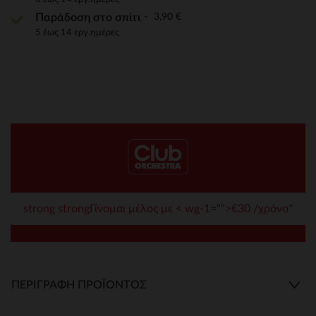
3,90 €
Παράδοση στο σπίτι
5 έως 14 εργ.ημέρες
strong strongΓίνομαι μέλος με < wg-1="">€30 /χρόνο*
ΠΕΡΙΓΡΑΦΉ ΠΡΟΪΌΝΤΟΣ