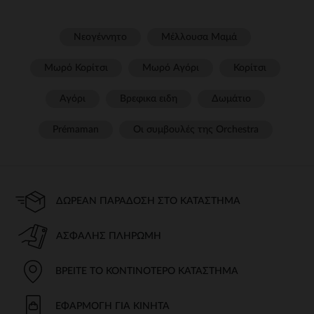
Νεογέννητο
Μέλλουσα Μαμά
Μωρό Κορίτσι
Μωρό Αγόρι
Κορίτσι
Αγόρι
Βρεφικα ειδη
Δωμάτιο
Prémaman
Οι συμβουλές της Orchestra​
ΔΩΡΕΆΝ ΠΑΡΆΔΟΣΗ ΣΤΟ ΚΑΤΆΣΤΗΜΑ
ΑΣΦΑΛΉΣ ΠΛΗΡΩΜΉ
ΒΡΕΊΤΕ ΤΟ ΚΟΝΤΙΝΌΤΕΡΟ ΚΑΤΆΣΤΗΜΑ
ΕΦΑΡΜΟΓΉ ΓΙΑ ΚΙΝΗΤΆ