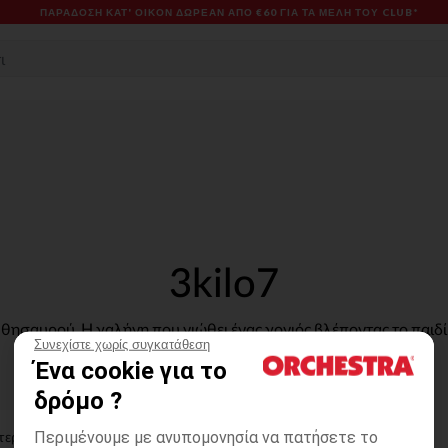
ΠΑΡΆΔΟΣΗ ΚΑΤ' ΟΊΚΟΝ ΔΩΡΕΑΝ ΑΠΌ €60 ΓΙΑ ΤΑ ΜΈΛΗ ΤΟΥ CLUB*
3kilo7
 θησαυρού. Η γαλήνη που νιώθει ένας γονιός βλέποντας το παιδί
Συνεχίστε χωρίς συγκατάθεση
για κάθε φροντίδα και αγάπη που προσφέρει καθημερινά.
Ένα cookie για το
δρόμο ?
Περιμένουμε με ανυπομονησία να πατήσετε το
τερα αποτελέσματα :