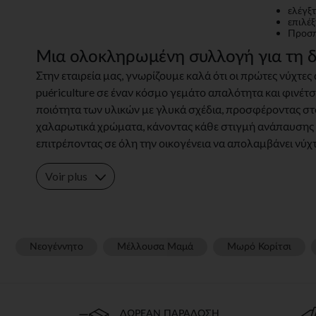
ελέγξ
επιλέξ
Προσπ
Μια ολοκληρωμένη συλλογή για τη δ
Στην εταιρεία μας, γνωρίζουμε καλά ότι οι πρώτες νύχτ
puériculture σε έναν κόσμο γεμάτο απαλότητα και φινέτσ
ποιότητα των υλικών με γλυκά σχέδια, προσφέροντας στ
χαλαρωτικά χρώματα, κάνοντας κάθε στιγμή ανάπαυσης μι
επιτρέποντας σε όλη την οικογένεια να απολαμβάνει νύχτε
Voir plus
Νεογέννητο
Μέλλουσα Μαμά
Μωρό Κορίτσι
ΔΩΡΕΆΝ ΠΑΡΆΔΟΣΗ