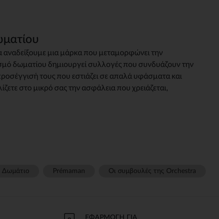
ωματίου
 να αναδείξουμε μια μάρκα που μεταμορφώνει την
πλισμό δωματίου δημιουργεί συλλογές που συνδυάζουν την
προσέγγισή τους που εστιάζει σε απαλά υφάσματα και
ζετε στο μικρό σας την ασφάλεια που χρειάζεται,
γές σας
ι να διαχειριστείτε τις ρυθμίσεις απορρήτου, εξασφαλίζοντας 
Δωμάτιο
Prémaman
Οι συμβουλές της Orchestra​
ΕΦΑΡΜΟΓΉ ΓΙΑ