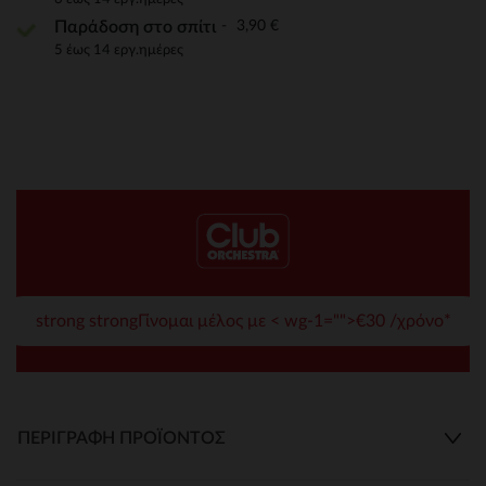
3,90 €
Παράδοση στο σπίτι
5 έως 14 εργ.ημέρες
strong strongΓίνομαι μέλος με < wg-1="">€30 /χρόνο*
ΠΕΡΙΓΡΑΦΉ ΠΡΟΪΌΝΤΟΣ