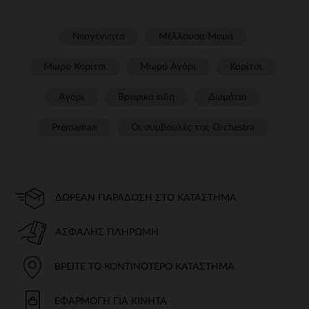
Νεογέννητο
Μέλλουσα Μαμά
Μωρό Κορίτσι
Μωρό Αγόρι
Κορίτσι
Αγόρι
Βρεφικα ειδη
Δωμάτιο
Prémaman
Οι συμβουλές της Orchestra​
ΔΩΡΕΆΝ ΠΑΡΆΔΟΣΗ ΣΤΟ ΚΑΤΆΣΤΗΜΑ
ΑΣΦΑΛΉΣ ΠΛΗΡΩΜΉ
ΒΡΕΊΤΕ ΤΟ ΚΟΝΤΙΝΌΤΕΡΟ ΚΑΤΆΣΤΗΜΑ
ΕΦΑΡΜΟΓΉ ΓΙΑ ΚΙΝΗΤΆ