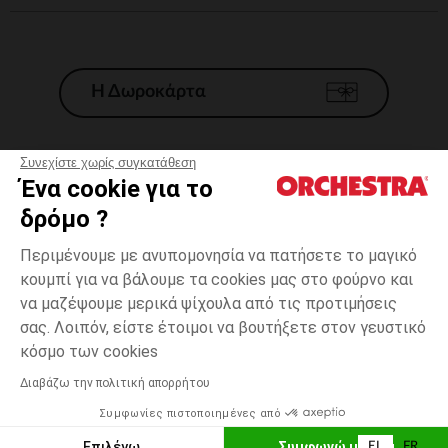
Η Δωροκάρτα
Συνεχίστε χωρίς συγκατάθεση
Ένα cookie για το
Γενικοί 'Οροι Πώλησης
δρόμο ?
Νομικοί Όροι
*Εμπορικες προσφορες
Περιμένουμε με ανυπομονησία να πατήσετε το μαγικό
κουμπί για να βάλουμε τα cookies μας στο φούρνο και
Προσωπικά δεδομένα
να μαζέψουμε μερικά ψίχουλα από τις προτιμήσεις
Διαχείρηση των cookies
σας. Λοιπόν, είστε έτοιμοι να βουτήξετε στον γευστικό
Προσβασιμότητα: μη συμμορφούμενη
Εκρού
ΜΈΓΕΘΟΣ
Εκρού
?
κόσμο των cookies
H Orchestra συμμετέχει στον κωδικά δεοντολογίας και στο σύστημα
μεσολάβησης της Γαλλικής Ομοσπονδίας Ηλεκτρονικού Εμπορίου.
Διαβάζω την πολιτική απορρήτου
Δυνατότητα πληρωμής με
Συμφωνίες πιστοποιημένες από
Ελλάδα
Λίστα 
ΕΠΙΛΟΓΗ ΜΕΓΕΘΟΥΣ
Επιλέγω
Συμφωνώ με όλα
EL
FR