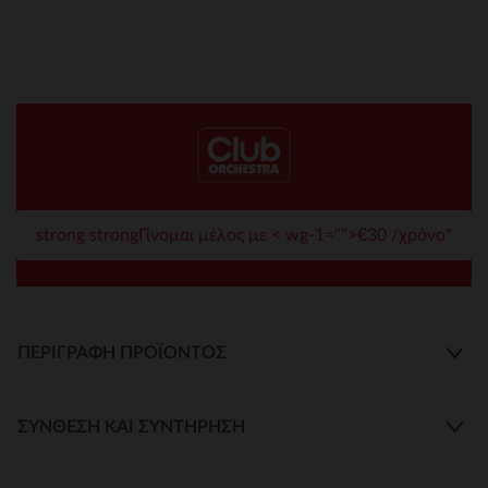
strong strongΓίνομαι μέλος με < wg-1="">€30 /χρόνο*
ΠΕΡΙΓΡΑΦΉ ΠΡΟΪΌΝΤΟΣ
ΣΎΝΘΕΣΗ ΚΑΙ ΣΥΝΤΉΡΗΣΗ