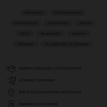
Νεογέννητο
Μέλλουσα Μαμά
Μωρό Κορίτσι
Μωρό Αγόρι
Κορίτσι
Αγόρι
Βρεφικα ειδη
Δωμάτιο
Prémaman
Οι συμβουλές της Orchestra​
ΔΩΡΕΆΝ ΠΑΡΆΔΟΣΗ ΣΤΟ ΚΑΤΆΣΤΗΜΑ
ΑΣΦΑΛΉΣ ΠΛΗΡΩΜΉ
ΒΡΕΊΤΕ ΤΟ ΚΟΝΤΙΝΌΤΕΡΟ ΚΑΤΆΣΤΗΜΑ
ΕΦΑΡΜΟΓΉ ΓΙΑ ΚΙΝΗΤΆ