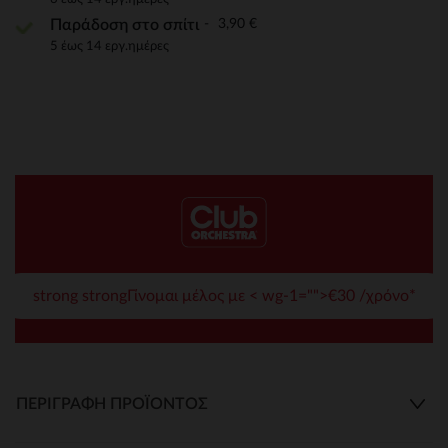
3,90 €
Παράδοση στο σπίτι
5 έως 14 εργ.ημέρες
strong strongΓίνομαι μέλος με < wg-1="">€30 /χρόνο*
ΠΕΡΙΓΡΑΦΉ ΠΡΟΪΌΝΤΟΣ