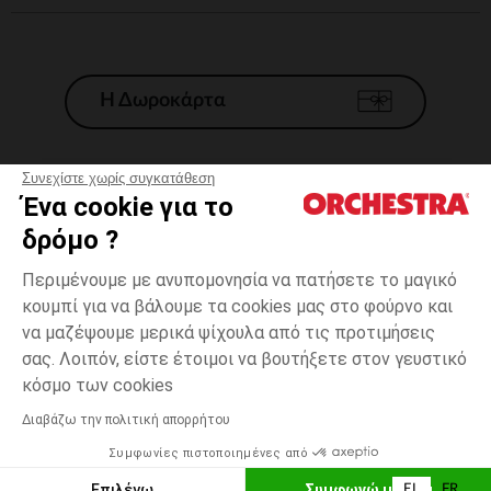
Η Δωροκάρτα
Συνεχίστε χωρίς συγκατάθεση
Ένα cookie για το
Γενικοί 'Οροι Πώλησης
δρόμο ?
Νομικοί Όροι
*Εμπορικες προσφορες
Περιμένουμε με ανυπομονησία να πατήσετε το μαγικό
κουμπί για να βάλουμε τα cookies μας στο φούρνο και
Προσωπικά δεδομένα
να μαζέψουμε μερικά ψίχουλα από τις προτιμήσεις
Διαχείρηση των cookies
σας. Λοιπόν, είστε έτοιμοι να βουτήξετε στον γευστικό
Προσβασιμότητα: μη συμμορφούμενη
3
Πράσινο
Πράσινο
μηνών
κόσμο των cookies
H Orchestra συμμετέχει στον κωδικά δεοντολογίας και στο σύστημα
μεσολάβησης της Γαλλικής Ομοσπονδίας Ηλεκτρονικού Εμπορίου.
Διαβάζω την πολιτική απορρήτου
Δυνατότητα πληρωμής με
Συμφωνίες πιστοποιημένες από
Ελλάδα
Λίστα 
ΠΡΟΣΘΉΚΗ ΣΤΟ ΚΑΛΆΘΙ
Επιλέγω
Συμφωνώ με όλα
EL
FR