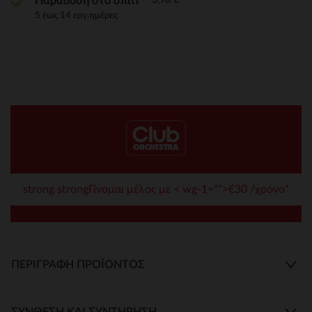
Παράδοση στο σπίτι
5 έως 14 εργ.ημέρες
strong strongΓίνομαι μέλος με < wg-1="">€30 /χρόνο*
ΠΕΡΙΓΡΑΦΉ ΠΡΟΪΌΝΤΟΣ
ΣΎΝΘΕΣΗ ΚΑΙ ΣΥΝΤΉΡΗΣΗ