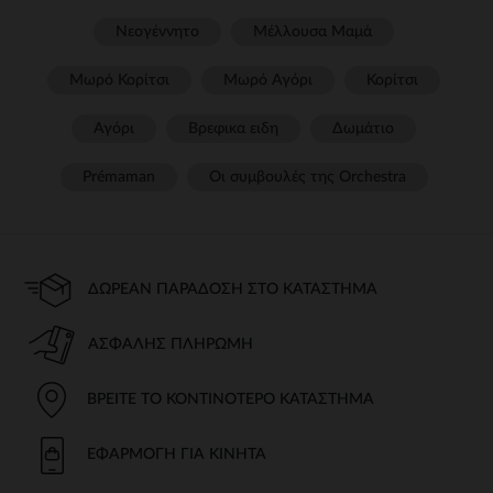
Νεογέννητο
Μέλλουσα Μαμά
Μωρό Κορίτσι
Μωρό Αγόρι
Κορίτσι
Αγόρι
Βρεφικα ειδη
Δωμάτιο
Prémaman
Οι συμβουλές της Orchestra​
ΔΩΡΕΆΝ ΠΑΡΆΔΟΣΗ ΣΤΟ ΚΑΤΆΣΤΗΜΑ
ΑΣΦΑΛΉΣ ΠΛΗΡΩΜΉ
ΒΡΕΊΤΕ ΤΟ ΚΟΝΤΙΝΌΤΕΡΟ ΚΑΤΆΣΤΗΜΑ
ΕΦΑΡΜΟΓΉ ΓΙΑ ΚΙΝΗΤΆ