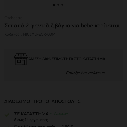
Orchestra
Σετ από 2 φαντεζί ζιβάγκο για bebe κορίτσιτσι
Κωδικός : HI01XU-ECR-03M
ΆΜΕΣΗ ΔΙΑΘΕΣΙΜΌΤΗΤΑ ΣΤΟ ΚΑΤΆΣΤΗΜΑ
Επιλέξτε ένα κατάστημα →
ΔΙΑΘΈΣΙΜΟΙ ΤΡΌΠΟΙ ΑΠΟΣΤΟΛΉΣ
Δωρεάν
ΣΕ ΚΑΤΑΣΤΗΜΑ
6 έως 14 εργ.ημέρες
3,90 €