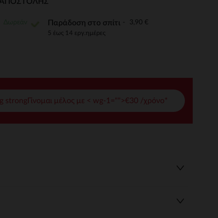
Ι ΑΠΟΣΤΟΛΉΣ
γές σας
Δωρεάν
3,90 €
Παράδοση στο σπίτι
ι να διαχειριστείτε τις ρυθμίσεις απορρήτου, εξασφαλίζοντας 
5 έως 14 εργ.ημέρες
g strongΓίνομαι μέλος με < wg-1="">€30 /χρόνο*