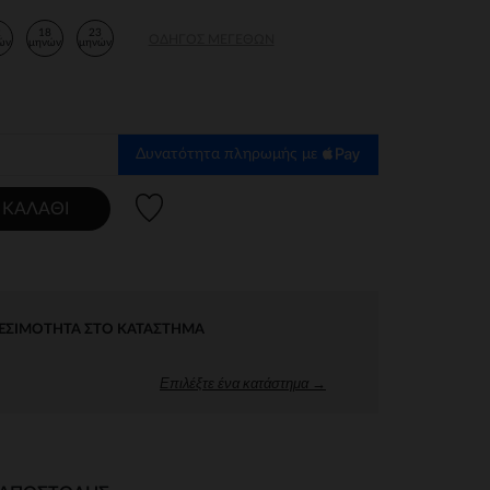
2
18
23
ΟΔΗΓΌΣ ΜΕΓΕΘΏΝ
ών
μηνών
μηνών
Δυνατότητα πληρωμής με
Λίστα προτιμήσεων
 ΚΑΛΆΘΙ
ΕΣΙΜΌΤΗΤΑ ΣΤΟ ΚΑΤΆΣΤΗΜΑ
Επιλέξτε ένα κατάστημα →