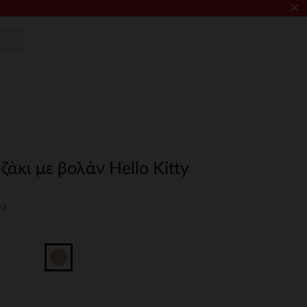
×
άκι με βολάν Hello Kitty
3M