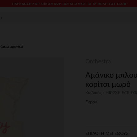
ΠΑΡΆΔΟΣΗ ΚΑΤ' ΟΊΚΟΝ ΔΩΡΕΑΝ ΑΠΌ €60 ΓΙΑ ΤΑ ΜΈΛΗ ΤΟΥ CLUB*
ζάκια αμάνικα
Orchestra
Αμάνικο μπλουζ
κορίτσι μωρό
Κωδικός : HI02XE-ECR-0
Εκρού
ΕΠΙΛΟΓΗ ΜΕΓΕΘΟΥΣ