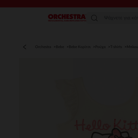
Μενού
Orchestra
Bebe
Bebe Κορίτσι
Ρούχα
T-shirts
Μπλου