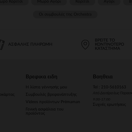
ωρό Κορίτσι
Μωρό Αγόρι
Κορίτσι
Αγόρι
Β
Οι συμβουλές της Orchestra​
ΒΡΕΊΤΕ ΤΟ
ΑΣΦΑΛΉΣ ΠΛΗΡΩΜΉ
ΚΟΝΤΙΝΌΤΕΡΟ
ΚΑΤΆΣΤΗΜΑ
Βρεφικα ειδη
Βοηθεια
Η λίστα γέννησής μου
Tel : 210-5610163
Από Δευτέρα έως Παρασ
οκάρτας
Συμβουλές βρεφανάπτυξης
9.00-17.00
Videos προϊόντων Prémaman
Συχνές ερωτήσεις
Γενική ασφάλεια του
προϊόντος