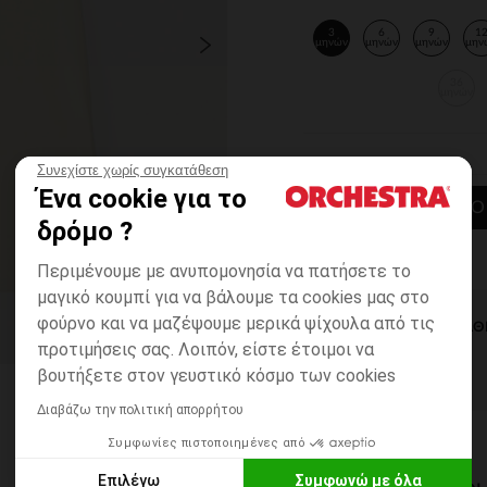
3
6
9
1
μηνών
μηνών
μηνών
μην
36
μηνών
Συνεχίστε χωρίς συγκατάθεση
Ένα cookie για το
ΠΡΟΣΘΉΚΗ ΣΤΟ
δρόμο ?
Περιμένουμε με ανυπομονησία να πατήσετε το
μαγικό κουμπί για να βάλουμε τα cookies μας στο
φούρνο και να μαζέψουμε μερικά ψίχουλα από τις
ΆΜΕΣΗ ΔΙΑΘ
προτιμήσεις σας. Λοιπόν, είστε έτοιμοι να
βουτήξετε στον γευστικό κόσμο των cookies
Διαβάζω την πολιτική απορρήτου
Συμφωνίες πιστοποιημένες από
Επιλέγω
Συμφωνώ με όλα