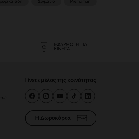
ρεφικα ειδη
Δωμάτιο
Prémaman
ΕΦΑΡΜΟΓΉ ΓΙΑ
ΚΙΝΗΤΆ
Γίνετε μέλος της κοινότητας
κευή
Η Δωροκάρτα