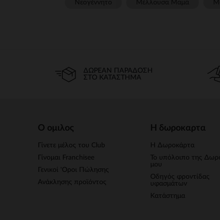
Νεογέννητο
Μέλλουσα Μαμά
Μ
ΔΩΡΕΆΝ ΠΑΡΆΔΟΣΗ
ΣΤΟ ΚΑΤΆΣΤΗΜΑ
Ο ομιλος
Η δωροκαρτα
Γίνετε μέλος του Club
Η Δωροκάρτα
Γίνομαι Franchisee
Το υπόλοιπο της Δωρ
μου
Γενικοί 'Οροι Πώλησης
Οδηγός φροντίδας
Ανάκλησης προϊόντος
υφασμάτων
Κατάστημα