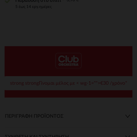
Παράδοση στο σπίτι
5 έως 14 εργ.ημέρες
strong strongΓίνομαι μέλος με < wg-1="">€30 /χρόνο*
ΠΕΡΙΓΡΑΦΉ ΠΡΟΪΌΝΤΟΣ
ΣΎΝΘΕΣΗ ΚΑΙ ΣΥΝΤΉΡΗΣΗ