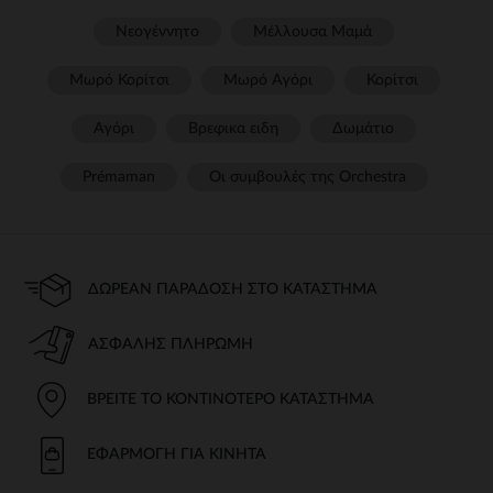
Νεογέννητο
Μέλλουσα Μαμά
Μωρό Κορίτσι
Μωρό Αγόρι
Κορίτσι
Αγόρι
Βρεφικα ειδη
Δωμάτιο
Prémaman
Οι συμβουλές της Orchestra​
ΔΩΡΕΆΝ ΠΑΡΆΔΟΣΗ ΣΤΟ ΚΑΤΆΣΤΗΜΑ
ΑΣΦΑΛΉΣ ΠΛΗΡΩΜΉ
ΒΡΕΊΤΕ ΤΟ ΚΟΝΤΙΝΌΤΕΡΟ ΚΑΤΆΣΤΗΜΑ
ΕΦΑΡΜΟΓΉ ΓΙΑ ΚΙΝΗΤΆ