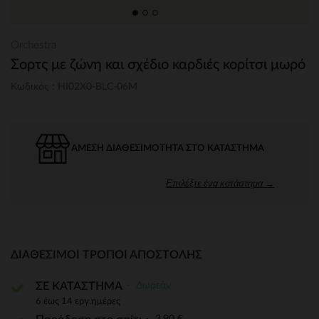
Orchestra
Σορτς με ζώνη και σχέδιο καρδιές κορίτσι μωρό
Κωδικός : HI02X0-BLC-06M
ΆΜΕΣΗ ΔΙΑΘΕΣΙΜΌΤΗΤΑ ΣΤΟ ΚΑΤΆΣΤΗΜΑ
Επιλέξτε ένα κατάστημα →
ΔΙΑΘΈΣΙΜΟΙ ΤΡΌΠΟΙ ΑΠΟΣΤΟΛΉΣ
Δωρεάν
ΣΕ ΚΑΤΑΣΤΗΜΑ
6 έως 14 εργ.ημέρες
3,90 €