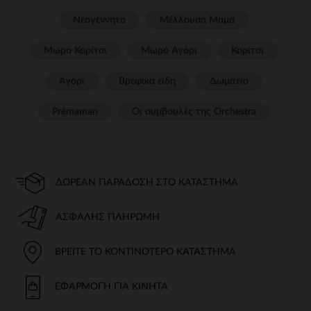
Νεογέννητο
Μέλλουσα Μαμά
Μωρό Κορίτσι
Μωρό Αγόρι
Κορίτσι
Αγόρι
Βρεφικα ειδη
Δωμάτιο
Prémaman
Οι συμβουλές της Orchestra​
ΔΩΡΕΆΝ ΠΑΡΆΔΟΣΗ ΣΤΟ ΚΑΤΆΣΤΗΜΑ
ΑΣΦΑΛΉΣ ΠΛΗΡΩΜΉ
ΒΡΕΊΤΕ ΤΟ ΚΟΝΤΙΝΌΤΕΡΟ ΚΑΤΆΣΤΗΜΑ
ΕΦΑΡΜΟΓΉ ΓΙΑ ΚΙΝΗΤΆ