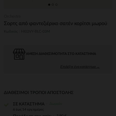
Orchestra
Σορτς από φαντεζιέρικο σατέν κορίτσι μωρού
Κωδικός : HI02VY-BLC-03M
ΆΜΕΣΗ ΔΙΑΘΕΣΙΜΌΤΗΤΑ ΣΤΟ ΚΑΤΆΣΤΗΜΑ
Επιλέξτε ένα κατάστημα →
ΔΙΑΘΈΣΙΜΟΙ ΤΡΌΠΟΙ ΑΠΟΣΤΟΛΉΣ
Δωρεάν
ΣΕ ΚΑΤΑΣΤΗΜΑ
6 έως 14 εργ.ημέρες
3,90 €