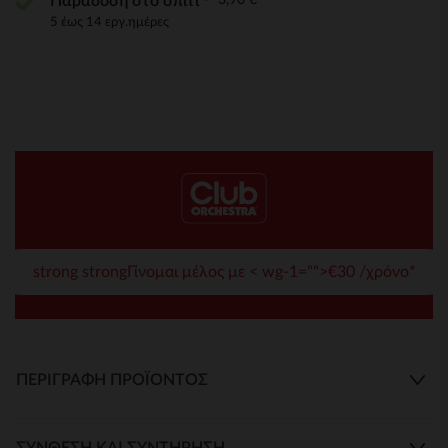
Παράδοση στο σπίτι
5 έως 14 εργ.ημέρες
strong strongΓίνομαι μέλος με < wg-1="">€30 /χρόνο*
ΠΕΡΙΓΡΑΦΉ ΠΡΟΪΌΝΤΟΣ
ΣΎΝΘΕΣΗ ΚΑΙ ΣΥΝΤΉΡΗΣΗ