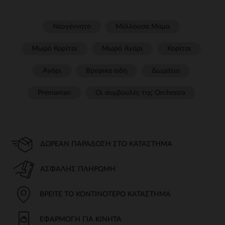
Νεογέννητο
Μέλλουσα Μαμά
Μωρό Κορίτσι
Μωρό Αγόρι
Κορίτσι
Αγόρι
Βρεφικα ειδη
Δωμάτιο
Prémaman
Οι συμβουλές της Orchestra​
ΔΩΡΕΆΝ ΠΑΡΆΔΟΣΗ ΣΤΟ ΚΑΤΆΣΤΗΜΑ
ΑΣΦΑΛΉΣ ΠΛΗΡΩΜΉ
ΒΡΕΊΤΕ ΤΟ ΚΟΝΤΙΝΌΤΕΡΟ ΚΑΤΆΣΤΗΜΑ
ΕΦΑΡΜΟΓΉ ΓΙΑ ΚΙΝΗΤΆ