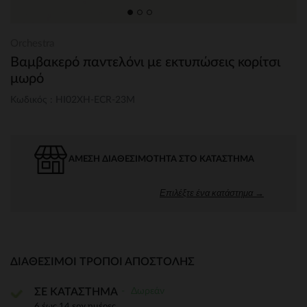
Orchestra
Βαμβακερό παντελόνι με εκτυπώσεις κορίτσι
μωρό
Κωδικός : HI02XH-ECR-23M
ΆΜΕΣΗ ΔΙΑΘΕΣΙΜΌΤΗΤΑ ΣΤΟ ΚΑΤΆΣΤΗΜΑ
Επιλέξτε ένα κατάστημα →
ΔΙΑΘΈΣΙΜΟΙ ΤΡΌΠΟΙ ΑΠΟΣΤΟΛΉΣ
Δωρεάν
ΣΕ ΚΑΤΑΣΤΗΜΑ
6 έως 14 εργ.ημέρες