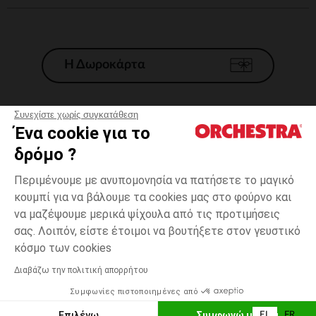
Η Δωροκάρτα
Συνεχίστε χωρίς συγκατάθεση
Ένα cookie για το
Γενικοί 'Οροι Πώλησης
δρόμο ?
Νομικοί Όροι
*Εμπορικες προσφορες
Περιμένουμε με ανυπομονησία να πατήσετε το μαγικό
κουμπί για να βάλουμε τα cookies μας στο φούρνο και
Προσωπικά δεδομένα
να μαζέψουμε μερικά ψίχουλα από τις προτιμήσεις
Διαχείρηση των cookies
σας. Λοιπόν, είστε έτοιμοι να βουτήξετε στον γευστικό
Προσβασιμότητα: μη συμμορφούμενη
23
Εκρού
Εκρού
μηνών
κόσμο των cookies
H Orchestra συμμετέχει στον κωδικά δεοντολογίας και στο σύστημα
μεσολάβησης της Γαλλικής Ομοσπονδίας Ηλεκτρονικού Εμπορίου.
Διαβάζω την πολιτική απορρήτου
Δυνατότητα πληρωμής με
Συμφωνίες πιστοποιημένες από
Ελλάδα
Λίστα 
ΠΡΟΣΘΉΚΗ ΣΤΟ ΚΑΛΆΘΙ
Επιλέγω
Συμφωνώ με όλα
EL
FR