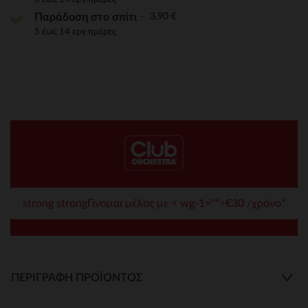
3,90 €
Παράδοση στο σπίτι
5 έως 14 εργ.ημέρες
strong strongΓίνομαι μέλος με < wg-1="">€30 /χρόνο*
ΠΕΡΙΓΡΑΦΉ ΠΡΟΪΌΝΤΟΣ