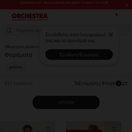
×
SALES & PROMOS: ΈΩΣ -70% ΜΊΑ ΕΠΙΛΟΓΉ ΤΗΣ ΣΥΛΛΟΓΉΣ ΜΌΔΑΣ
ΚΑΙ ΒΡΕΦΑΝΆΠΤΥΞΗΣ​​
Συνδεθείτε στον λογαριασμό
σας και τα προνόμιά σας
Φορέματα,φούστες
Φορέματα
Σύνδεση/Εγγραφή
φούστες
211 προϊόντα
Ταξινόμηση | Φίλτρο
0
ΛΙΓΌΤΕΡΑ