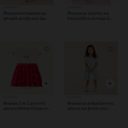
Orchestra
Orchestra
Φόρεμα κοντομάνικο με
Φόρεμα με τιράντες και
φλοράλ μοτίβα από ζακάρ
λουλουδάτο κέντημα για
κορίτσι μωρού
bebe κορίτσι
Λίστα προτιμήσεων
Λίστα π
Γρήγορη επισκόπηση
Γρήγορη επ
Orchestra
Orchestra
Φόρεμα 2 σε 1 με κοντά
Φόρεμα με ρυθμιζόμενους
μανίκια Minnie Disney για
ιμάντες και βολάν από
κοριτσάκι.
αγγλική κεντήματα
κορίτσι μωρό.