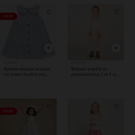
Λίστα προτιμήσεων
Λίστα π
SALES*
Γρήγορη επισκόπηση
Γρήγορη επ
Orchestra
Orchestra
Αμάνικο φόρεμα με ρίγες
Φόρεμα γιορτής με
και γιακά claudine για
μακριά μανίκια, 2 σε 1 για
κορίτσι
μπεμπέ κορίτσι
Λίστα προτιμήσεων
Λίστα π
SALES*