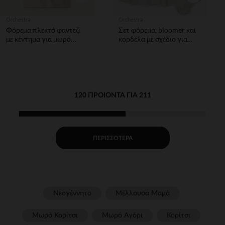
Orchestra
Orchestra
Φόρεμα πλεκτό φαντεζί
Σετ φόρεμα, bloomer και
με κέντημα για μωρό
κορδέλα με σχέδιο για
κορίτσι
bebe κορίτσι
120 ΠΡΟΙΌΝΤΑ ΓΙΑ 211
ΠΕΡΙΣΣΌΤΕΡΑ
Νεογέννητο
Μέλλουσα Μαμά
Μωρό Κορίτσι
Μωρό Αγόρι
Κορίτσι