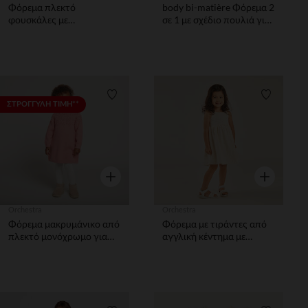
Φόρεμα πλεκτό
body bi-matière Φόρεμα 2
φουσκάλες με
σε 1 με σχέδιο πουλιά για
λουλουδάτο σχέδιο για
bebe κορίτσιτσι
bebe κορίτσι
Λίστα προτιμήσεων
Λίστα π
ΣΤΡΟΓΓΥΛΗ ΤΙΜΗ**
Γρήγορη επισκόπηση
Γρήγορη επ
Orchestra
Orchestra
Φόρεμα μακρυμάνικο από
Φόρεμα με τιράντες από
πλεκτό μονόχρωμο για
αγγλική κέντημα με
bebe κορίτσι
ανοιχτή πλάτη κορίτσι
μωρού