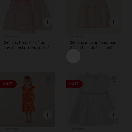
Γρήγορη επισκόπηση
Γρήγορη επ
Orchestra
Orchestra
Φόρεμα body 2 σε 1 με
Φόρεμα κοντομάνικο εφέ
κοντά μανίκια και φαντεζί
2-σε-1 bi-matière μωρό
σχέδιο για κορίτσι
κορίτσι
Λίστα προτιμήσεων
Λίστα π
SALES*
SALES*
Γρήγορη επισκόπηση
Γρήγορη επ
Orchestra
Orchestra