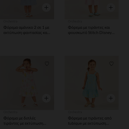
Γρήγορη επισκόπηση
Γρήγορη επ
Orchestra
Orchestra
Φόρεμα αμάνικο 2 σε 1 με
Φόρεμα με τιράντες και
εκτύπωση φαντασίας και
φουσκωτό Stitch Disney
ριγέ φούστα για κορίτσια
για μωρό κορίτσι
μωρά.
Λίστα προτιμήσεων
Λίστα π
Γρήγορη επισκόπηση
Γρήγορη επ
Orchestra
Orchestra
Φόρεμα με διπλές
Φόρεμα με τιράντες από
τιράντες με εκτύπωση
tubique με εκτύπωση
λεμονιών για μωρό
κοχυλιών και λουλουδιών