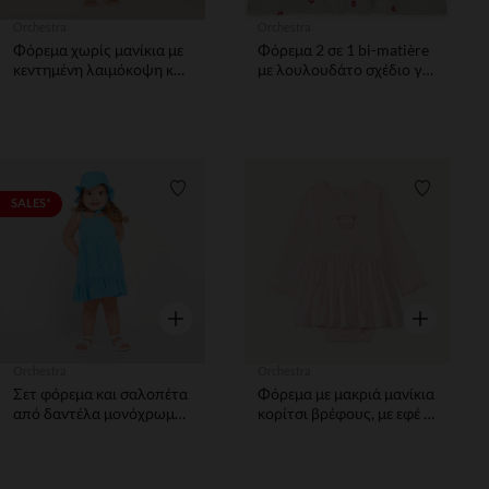
Orchestra
Orchestra
Φόρεμα χωρίς μανίκια με
Φόρεμα 2 σε 1 bi-matière
κεντημένη λαιμόκοψη και
με λουλουδάτο σχέδιο για
εκτύπωση κερασιών
bebe κορίτσιτσι
κορίτσι
Λίστα προτιμήσεων
Λίστα π
SALES*
Γρήγορη επισκόπηση
Γρήγορη επ
Orchestra
Orchestra
Σετ φόρεμα και σαλοπέτα
Φόρεμα με μακριά μανίκια
από δαντέλα μονόχρωμο
κορίτσι βρέφους, με εφέ 2
για bebe κορίτσι
σε 1 και ενσωματωμένο
κορμάκι.