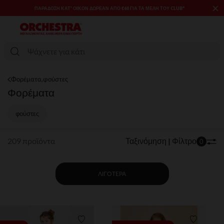
×
SALES & PROMOS: ΈΩΣ -70% ΜΊΑ ΕΠΙΛΟΓΉ ΤΗΣ ΣΥΛΛΟΓΉΣ ΜΌΔΑΣ
ΚΑΙ ΒΡΕΦΑΝΆΠΤΥΞΗΣ​​
Φορέματα,φούστες
Φορέματα
φούστες
209 προϊόντα
Ταξινόμηση | Φίλτρο
0
ΛΙΓΌΤΕΡΑ