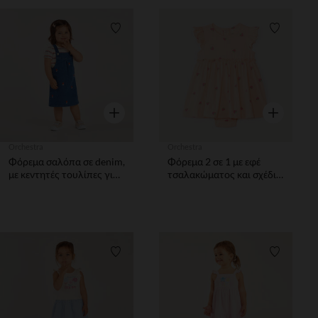
Λίστα προτιμήσεων
Λίστα π
Γρήγορη επισκόπηση
Γρήγορη επ
Orchestra
Orchestra
Φόρεμα σαλόπα σε denim,
Φόρεμα 2 σε 1 με εφέ
με κεντητές τουλίπες για
τσαλακώματος και σχέδιο
μωρό κορίτσι.
φαντασίας για μωρά
κορίτσια.
Λίστα προτιμήσεων
Λίστα π