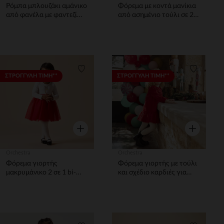
Ρόμπα μπλουζάκι αμάνικο
Φόρεμα με κοντά μανίκια
από φανέλα με φαντεζί
από ασημένιο τούλι σε 2
σχέδιο για bebe κορίτσι
σε 1 εκδοχή κορίτσι
βρέφος.
Λίστα προτιμήσεων
Λίστα π
ΣΤΡΟΓΓΥΛΗ ΤΙΜΗ**
ΣΤΡΟΓΓΥΛΗ ΤΙΜΗ**
Γρήγορη επισκόπηση
Γρήγορη επ
Orchestra
Orchestra
Φόρεμα γιορτής
Φόρεμα γιορτής με τούλι
μακρυμάνικο 2 σε 1 bi-
και σχέδιο καρδιές για
matière για μωρό κορίτσι
bebe κορίτσι