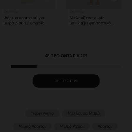
Orchestra
Orchestra
Φόρεμα κοριτσιού για
Μπλουζίτσα χωρίς
μωρά 2-σε-1 με σχέδιο
μανίκια με φανταστικό
πεταλούδας
σχέδιο κορίτσι μωρού.
48 ΠΡΟΙΌΝΤΑ ΓΙΑ 209
ΠΕΡΙΣΣΌΤΕΡΑ
Νεογέννητο
Μέλλουσα Μαμά
Μωρό Κορίτσι
Μωρό Αγόρι
Κορίτσι