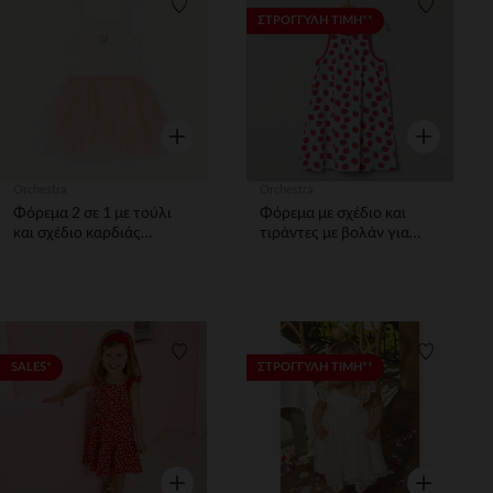
Λίστα προτιμήσεων
Λίστα π
ΣΤΡΟΓΓΥΛΗ ΤΙΜΗ**
Γρήγορη επισκόπηση
Γρήγορη επ
Orchestra
Orchestra
Φόρεμα 2 σε 1 με τούλι
Φόρεμα με σχέδιο και
και σχέδιο καρδιάς
τιράντες με βολάν για
κορίτσι μωρό
μωρό κορίτσι
Λίστα προτιμήσεων
Λίστα π
SALES*
ΣΤΡΟΓΓΥΛΗ ΤΙΜΗ**
Γρήγορη επισκόπηση
Γρήγορη επ