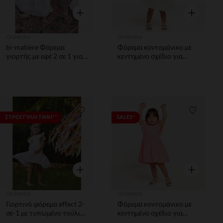
Γρήγορη επισκόπηση
Γρήγορη επ
Orchestra
Orchestra
bi-matière Φόρεμα
Φόρεμα κοντομάνικο με
γιορτής με εφέ 2 σε 1 για
κεντημένο σχέδιο για
bebe κορίτσιτσι
μωρό κορίτσι
Λίστα προτιμήσεων
Λίστα π
ΣΤΡΟΓΓΥΛΗ ΤΙΜΗ**
SALES*
Γρήγορη επισκόπηση
Γρήγορη επ
Orchestra
Orchestra
Γιορτινό φόρεμα effect 2-
Φόρεμα κοντομάνικο με
σε-1 με τυπωμένο τούλι
κεντημένο σχέδιο για
για bebe κορίτσι
μωρό κορίτσι