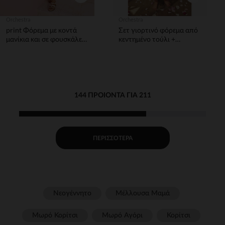
Orchestra
Orchestra
print Φόρεμα με κοντά
Σετ γιορτινό φόρεμα από
μανίκια και σε φουσκάλες
κεντημένο τούλι +
για bebe κορίτσι
σορτσάκι για bebe κορίτσι
144 ΠΡΟΙΌΝΤΑ ΓΙΑ 211
ΠΕΡΙΣΣΌΤΕΡΑ
Νεογέννητο
Μέλλουσα Μαμά
Μωρό Κορίτσι
Μωρό Αγόρι
Κορίτσι