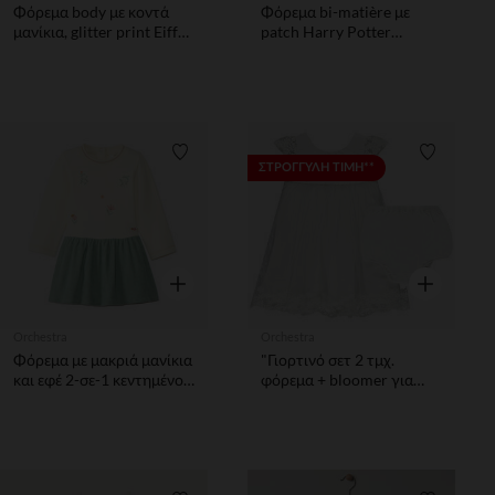
Φόρεμα body με κοντά
Φόρεμα bi-matière με
μανίκια, glitter print Eiffel
patch Harry Potter
Tower και δαντέλα για
Warner για bebe κορίτσι
bebe κορίτσιτσι
Λίστα προτιμήσεων
Λίστα π
ΣΤΡΟΓΓΥΛΗ ΤΙΜΗ**
Γρήγορη επισκόπηση
Γρήγορη επ
Orchestra
Orchestra
Φόρεμα με μακριά μανίκια
"Γιορτινό σετ 2 τμχ.
και εφέ 2-σε-1 κεντημένο
φόρεμα + bloomer για
για bebe κορίτσι
μωρό κορίτσι"