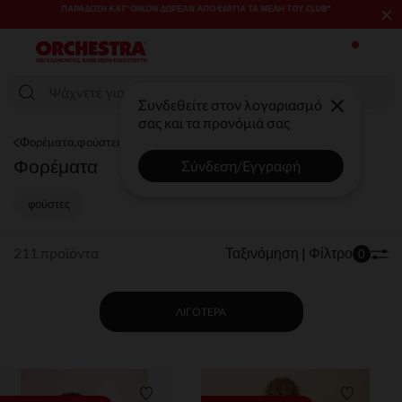
×
SALES & PROMOS: ΈΩΣ -70% ΜΊΑ ΕΠΙΛΟΓΉ ΤΗΣ ΣΥΛΛΟΓΉΣ ΜΌΔΑΣ
ΚΑΙ ΒΡΕΦΑΝΆΠΤΥΞΗΣ​​
Συνδεθείτε στον λογαριασμό
σας και τα προνόμιά σας
Φορέματα,φούστες
Φορέματα
Σύνδεση/Εγγραφή
φούστες
211 προϊόντα
Ταξινόμηση | Φίλτρο
0
ΛΙΓΌΤΕΡΑ