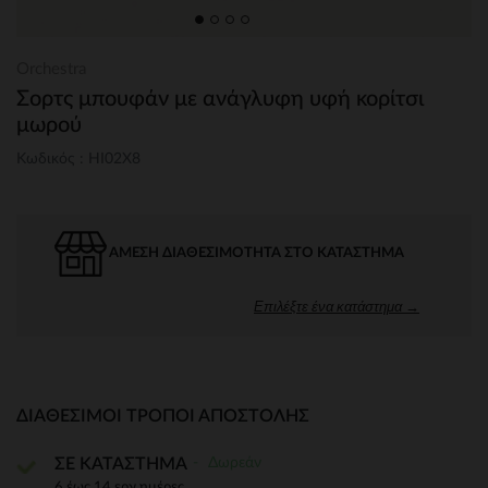
Orchestra
Σορτς μπουφάν με ανάγλυφη υφή κορίτσι
μωρού
Κωδικός : HI02X8
ΆΜΕΣΗ ΔΙΑΘΕΣΙΜΌΤΗΤΑ ΣΤΟ ΚΑΤΆΣΤΗΜΑ
Επιλέξτε ένα κατάστημα →
ΔΙΑΘΈΣΙΜΟΙ ΤΡΌΠΟΙ ΑΠΟΣΤΟΛΉΣ
Δωρεάν
ΣΕ ΚΑΤΑΣΤΗΜΑ
6 έως 14 εργ.ημέρες