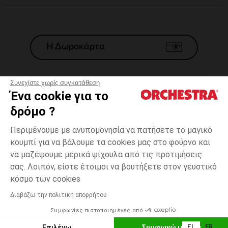
Η Δωροκάρτα
Συνεχίστε χωρίς συγκατάθεση
Ένα cookie για το
Γενικοί 'Οροι Πώλησης
δρόμο ?
Νομικοί Όροι
*Εμπορικες προσφορες
Περιμένουμε με ανυπομονησία να πατήσετε το μαγικό
κουμπί για να βάλουμε τα cookies μας στο φούρνο και
Προσωπικά δεδομένα
να μαζέψουμε μερικά ψίχουλα από τις προτιμήσεις
Διαχείρηση των cookies
σας. Λοιπόν, είστε έτοιμοι να βουτήξετε στον γευστικό
Προσβασιμότητα: μη συμμορφούμενη
Ροζ
ΜΈΓΕΘΟΣ
Ροζ
?
κόσμο των cookies
H Orchestra συμμετέχει στον κωδικά δεοντολογίας και στο σύστημα
μεσολάβησης της Γαλλικής Ομοσπονδίας Ηλεκτρονικού Εμπορίου.
Διαβάζω την πολιτική απορρήτου
Δυνατότητα πληρωμής με
Συμφωνίες πιστοποιημένες από
Ελλάδα
Λίστα 
ΕΠΙΛΟΓΗ ΜΕΓΕΘΟΥΣ
Επιλέγω
Συμφωνώ με όλα
EL
FR