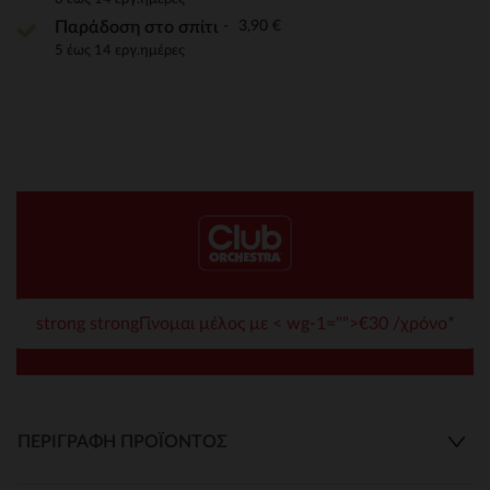
3,90 €
Παράδοση στο σπίτι
5 έως 14 εργ.ημέρες
strong strongΓίνομαι μέλος με < wg-1="">€30 /χρόνο*
ΠΕΡΙΓΡΑΦΉ ΠΡΟΪΌΝΤΟΣ