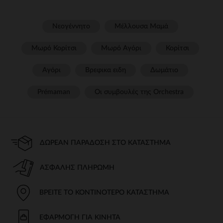
Νεογέννητο
Μέλλουσα Μαμά
Μωρό Κορίτσι
Μωρό Αγόρι
Κορίτσι
Αγόρι
Βρεφικα ειδη
Δωμάτιο
Prémaman
Οι συμβουλές της Orchestra​
ΔΩΡΕΆΝ ΠΑΡΆΔΟΣΗ ΣΤΟ ΚΑΤΆΣΤΗΜΑ
ΑΣΦΑΛΉΣ ΠΛΗΡΩΜΉ
ΒΡΕΊΤΕ ΤΟ ΚΟΝΤΙΝΌΤΕΡΟ ΚΑΤΆΣΤΗΜΑ
ΕΦΑΡΜΟΓΉ ΓΙΑ ΚΙΝΗΤΆ