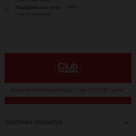
3,90 €
Παράδοση στο σπίτι
5 έως 14 εργ.ημέρες
strong strongΓίνομαι μέλος με < wg-1="">€30 /χρόνο*
ΠΕΡΙΓΡΑΦΉ ΠΡΟΪΌΝΤΟΣ