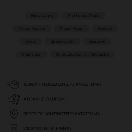
Νεογέννητο
Μέλλουσα Μαμά
Μωρό Κορίτσι
Μωρό Αγόρι
Κορίτσι
Αγόρι
Βρεφικα ειδη
Δωμάτιο
Prémaman
Οι συμβουλές της Orchestra​
ΔΩΡΕΆΝ ΠΑΡΆΔΟΣΗ ΣΤΟ ΚΑΤΆΣΤΗΜΑ
ΑΣΦΑΛΉΣ ΠΛΗΡΩΜΉ
ΒΡΕΊΤΕ ΤΟ ΚΟΝΤΙΝΌΤΕΡΟ ΚΑΤΆΣΤΗΜΑ
ΕΦΑΡΜΟΓΉ ΓΙΑ ΚΙΝΗΤΆ