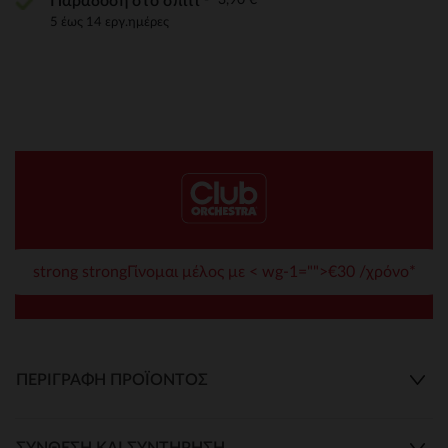
Παράδοση στο σπίτι
5 έως 14 εργ.ημέρες
strong strongΓίνομαι μέλος με < wg-1="">€30 /χρόνο*
ΠΕΡΙΓΡΑΦΉ ΠΡΟΪΌΝΤΟΣ
ΣΎΝΘΕΣΗ ΚΑΙ ΣΥΝΤΉΡΗΣΗ