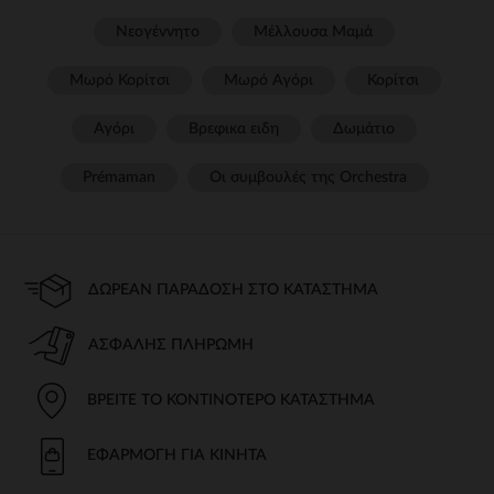
Νεογέννητο
Μέλλουσα Μαμά
Μωρό Κορίτσι
Μωρό Αγόρι
Κορίτσι
Αγόρι
Βρεφικα ειδη
Δωμάτιο
Prémaman
Οι συμβουλές της Orchestra​
ΔΩΡΕΆΝ ΠΑΡΆΔΟΣΗ ΣΤΟ ΚΑΤΆΣΤΗΜΑ
ΑΣΦΑΛΉΣ ΠΛΗΡΩΜΉ
ΒΡΕΊΤΕ ΤΟ ΚΟΝΤΙΝΌΤΕΡΟ ΚΑΤΆΣΤΗΜΑ
ΕΦΑΡΜΟΓΉ ΓΙΑ ΚΙΝΗΤΆ