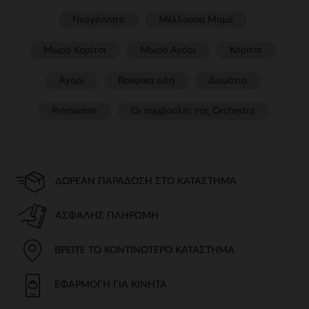
Νεογέννητο
Μέλλουσα Μαμά
Μωρό Κορίτσι
Μωρό Αγόρι
Κορίτσι
Αγόρι
Βρεφικα ειδη
Δωμάτιο
Prémaman
Οι συμβουλές της Orchestra​
ΔΩΡΕΆΝ ΠΑΡΆΔΟΣΗ ΣΤΟ ΚΑΤΆΣΤΗΜΑ
ΑΣΦΑΛΉΣ ΠΛΗΡΩΜΉ
ΒΡΕΊΤΕ ΤΟ ΚΟΝΤΙΝΌΤΕΡΟ ΚΑΤΆΣΤΗΜΑ
ΕΦΑΡΜΟΓΉ ΓΙΑ ΚΙΝΗΤΆ