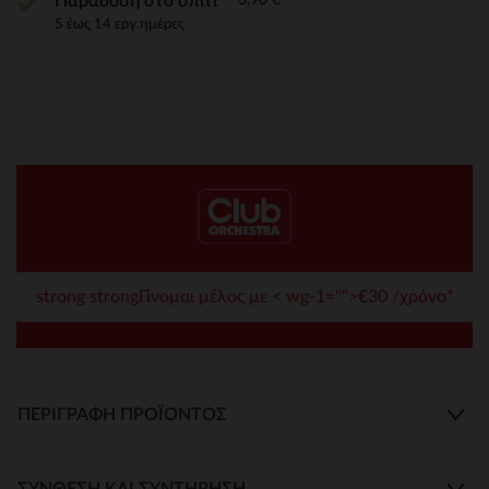
Παράδοση στο σπίτι
5 έως 14 εργ.ημέρες
strong strongΓίνομαι μέλος με < wg-1="">€30 /χρόνο*
ΠΕΡΙΓΡΑΦΉ ΠΡΟΪΌΝΤΟΣ
ΣΎΝΘΕΣΗ ΚΑΙ ΣΥΝΤΉΡΗΣΗ