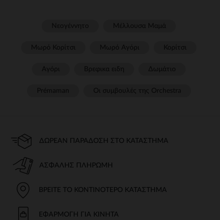
Νεογέννητο
Μέλλουσα Μαμά
Μωρό Κορίτσι
Μωρό Αγόρι
Κορίτσι
Αγόρι
Βρεφικα ειδη
Δωμάτιο
Prémaman
Οι συμβουλές της Orchestra​
ΔΩΡΕΆΝ ΠΑΡΆΔΟΣΗ ΣΤΟ ΚΑΤΆΣΤΗΜΑ
ΑΣΦΑΛΉΣ ΠΛΗΡΩΜΉ
ΒΡΕΊΤΕ ΤΟ ΚΟΝΤΙΝΌΤΕΡΟ ΚΑΤΆΣΤΗΜΑ
ΕΦΑΡΜΟΓΉ ΓΙΑ ΚΙΝΗΤΆ