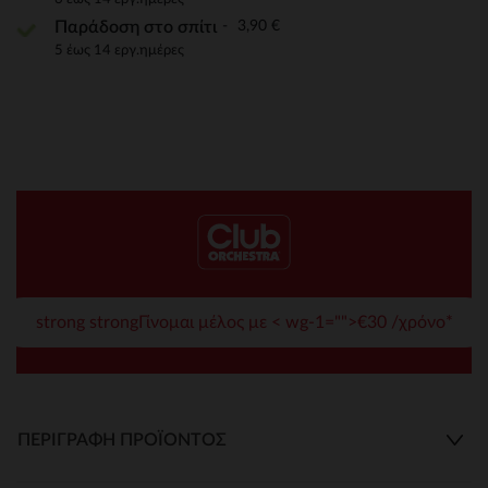
3,90 €
Παράδοση στο σπίτι
5 έως 14 εργ.ημέρες
strong strongΓίνομαι μέλος με < wg-1="">€30 /χρόνο*
ΠΕΡΙΓΡΑΦΉ ΠΡΟΪΌΝΤΟΣ