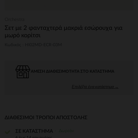
Orchestra
Σετ με 2 φανταχτερά μακριά εσώρουχα για
μωρό κορίτσι
Κωδικός : HI02MD-ECR-03M
ΆΜΕΣΗ ΔΙΑΘΕΣΙΜΌΤΗΤΑ ΣΤΟ ΚΑΤΆΣΤΗΜΑ
Επιλέξτε ένα κατάστημα →
ΔΙΑΘΈΣΙΜΟΙ ΤΡΌΠΟΙ ΑΠΟΣΤΟΛΉΣ
Δωρεάν
ΣΕ ΚΑΤΑΣΤΗΜΑ
6 έως 14 εργ.ημέρες