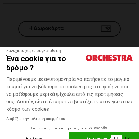
Η Δωροκάρτα
Συνεχίστε χωρίς συγκατάθεση
Ένα cookie για το
Γενικοί 'Οροι Πώλησης
δρόμο ?
Νομικοί Όροι
*Εμπορικες προσφορες
Περιμένουμε με ανυπομονησία να πατήσετε το μαγικό
κουμπί για να βάλουμε τα cookies μας στο φούρνο και
Προσωπικά δεδομένα
να μαζέψουμε μερικά ψίχουλα από τις προτιμήσεις
Διαχείρηση των cookies
σας. Λοιπόν, είστε έτοιμοι να βουτήξετε στον γευστικό
Προσβασιμότητα: μη συμμορφούμενη
3
Εκρού
Εκρού
μηνών
κόσμο των cookies
H Orchestra συμμετέχει στον κωδικά δεοντολογίας και στο σύστημα
μεσολάβησης της Γαλλικής Ομοσπονδίας Ηλεκτρονικού Εμπορίου.
Διαβάζω την πολιτική απορρήτου
Δυνατότητα πληρωμής με
Συμφωνίες πιστοποιημένες από
Ελλάδα
Λίστα 
ΠΡΟΣΘΉΚΗ ΣΤΟ ΚΑΛΆΘΙ
Επιλέγω
Συμφωνώ με όλα
EL
FR