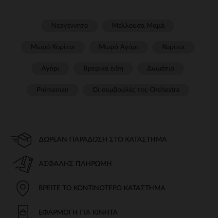
Νεογέννητο
Μέλλουσα Μαμά
Μωρό Κορίτσι
Μωρό Αγόρι
Κορίτσι
Αγόρι
Βρεφικα ειδη
Δωμάτιο
Prémaman
Οι συμβουλές της Orchestra​
ΔΩΡΕΆΝ ΠΑΡΆΔΟΣΗ ΣΤΟ ΚΑΤΆΣΤΗΜΑ
ΑΣΦΑΛΉΣ ΠΛΗΡΩΜΉ
ΒΡΕΊΤΕ ΤΟ ΚΟΝΤΙΝΌΤΕΡΟ ΚΑΤΆΣΤΗΜΑ
ΕΦΑΡΜΟΓΉ ΓΙΑ ΚΙΝΗΤΆ