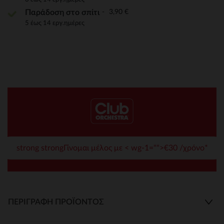
3,90 €
Παράδοση στο σπίτι
5 έως 14 εργ.ημέρες
strong strongΓίνομαι μέλος με < wg-1="">€30 /χρόνο*
ΠΕΡΙΓΡΑΦΉ ΠΡΟΪΌΝΤΟΣ