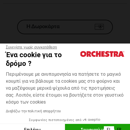
Η Δωροκάρτα
Συνεχίστε χωρίς συγκατάθεση
Ένα cookie για το
Γενικοί 'Οροι Πώλησης
δρόμο ?
Νομικοί Όροι
*Εμπορικες προσφορες
Περιμένουμε με ανυπομονησία να πατήσετε το μαγικό
κουμπί για να βάλουμε τα cookies μας στο φούρνο και
Προσωπικά δεδομένα
να μαζέψουμε μερικά ψίχουλα από τις προτιμήσεις
Διαχείρηση των cookies
σας. Λοιπόν, είστε έτοιμοι να βουτήξετε στον γευστικό
Προσβασιμότητα: μη συμμορφούμενη
3
Μπλε
Μπλε
μηνών
κόσμο των cookies
H Orchestra συμμετέχει στον κωδικά δεοντολογίας και στο σύστημα
μεσολάβησης της Γαλλικής Ομοσπονδίας Ηλεκτρονικού Εμπορίου.
Διαβάζω την πολιτική απορρήτου
Δυνατότητα πληρωμής με
Συμφωνίες πιστοποιημένες από
Ελλάδα
Λίστα 
ΠΡΟΣΘΉΚΗ ΣΤΟ ΚΑΛΆΘΙ
Επιλέγω
Συμφωνώ με όλα
EL
FR