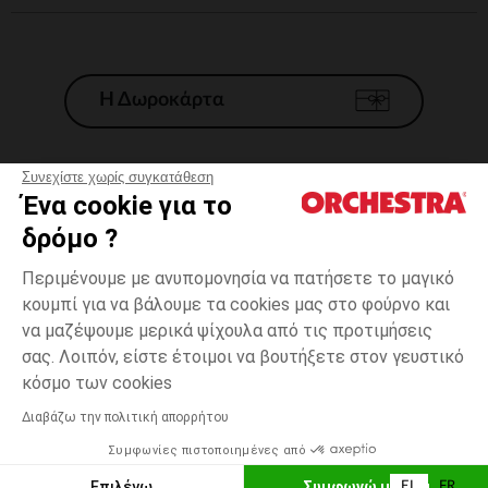
Η Δωροκάρτα
Συνεχίστε χωρίς συγκατάθεση
Ένα cookie για το
Γενικοί 'Οροι Πώλησης
δρόμο ?
Νομικοί Όροι
*Εμπορικες προσφορες
Περιμένουμε με ανυπομονησία να πατήσετε το μαγικό
κουμπί για να βάλουμε τα cookies μας στο φούρνο και
Προσωπικά δεδομένα
να μαζέψουμε μερικά ψίχουλα από τις προτιμήσεις
Διαχείρηση των cookies
σας. Λοιπόν, είστε έτοιμοι να βουτήξετε στον γευστικό
Προσβασιμότητα: μη συμμορφούμενη
3
Μπλε
Μπλε
μηνών
κόσμο των cookies
H Orchestra συμμετέχει στον κωδικά δεοντολογίας και στο σύστημα
μεσολάβησης της Γαλλικής Ομοσπονδίας Ηλεκτρονικού Εμπορίου.
Διαβάζω την πολιτική απορρήτου
Δυνατότητα πληρωμής με
Συμφωνίες πιστοποιημένες από
Ελλάδα
Λίστα 
ΠΡΟΣΘΉΚΗ ΣΤΟ ΚΑΛΆΘΙ
Επιλέγω
Συμφωνώ με όλα
EL
FR