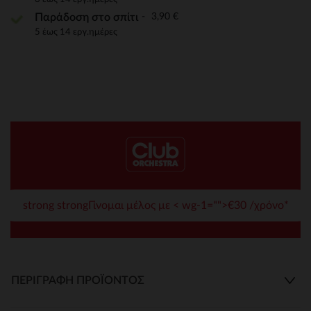
3,90 €
Παράδοση στο σπίτι
5 έως 14 εργ.ημέρες
strong strongΓίνομαι μέλος με < wg-1="">€30 /χρόνο*
ΠΕΡΙΓΡΑΦΉ ΠΡΟΪΌΝΤΟΣ