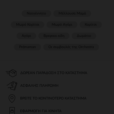
Νεογέννητο
Μέλλουσα Μαμά
Μωρό Κορίτσι
Μωρό Αγόρι
Κορίτσι
Αγόρι
Βρεφικα ειδη
Δωμάτιο
Prémaman
Οι συμβουλές της Orchestra​
ΔΩΡΕΆΝ ΠΑΡΆΔΟΣΗ ΣΤΟ ΚΑΤΆΣΤΗΜΑ
ΑΣΦΑΛΉΣ ΠΛΗΡΩΜΉ
ΒΡΕΊΤΕ ΤΟ ΚΟΝΤΙΝΌΤΕΡΟ ΚΑΤΆΣΤΗΜΑ
ΕΦΑΡΜΟΓΉ ΓΙΑ ΚΙΝΗΤΆ