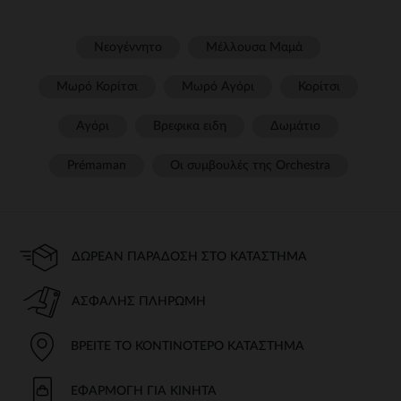
Νεογέννητο
Μέλλουσα Μαμά
Μωρό Κορίτσι
Μωρό Αγόρι
Κορίτσι
Αγόρι
Βρεφικα ειδη
Δωμάτιο
Prémaman
Οι συμβουλές της Orchestra​
ΔΩΡΕΆΝ ΠΑΡΆΔΟΣΗ ΣΤΟ ΚΑΤΆΣΤΗΜΑ
ΑΣΦΑΛΉΣ ΠΛΗΡΩΜΉ
ΒΡΕΊΤΕ ΤΟ ΚΟΝΤΙΝΌΤΕΡΟ ΚΑΤΆΣΤΗΜΑ
ΕΦΑΡΜΟΓΉ ΓΙΑ ΚΙΝΗΤΆ