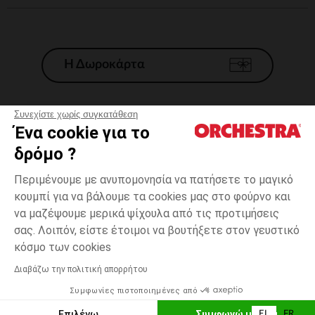
Η Δωροκάρτα
Συνεχίστε χωρίς συγκατάθεση
Ένα cookie για το
Γενικοί 'Οροι Πώλησης
δρόμο ?
Νομικοί Όροι
*Εμπορικες προσφορες
Περιμένουμε με ανυπομονησία να πατήσετε το μαγικό
κουμπί για να βάλουμε τα cookies μας στο φούρνο και
Προσωπικά δεδομένα
να μαζέψουμε μερικά ψίχουλα από τις προτιμήσεις
Διαχείρηση των cookies
σας. Λοιπόν, είστε έτοιμοι να βουτήξετε στον γευστικό
Προσβασιμότητα: μη συμμορφούμενη
3
Λευκό
Λευκό
μηνών
κόσμο των cookies
H Orchestra συμμετέχει στον κωδικά δεοντολογίας και στο σύστημα
μεσολάβησης της Γαλλικής Ομοσπονδίας Ηλεκτρονικού Εμπορίου.
Διαβάζω την πολιτική απορρήτου
Δυνατότητα πληρωμής με
Συμφωνίες πιστοποιημένες από
Ελλάδα
Λίστα 
ΠΡΟΣΘΉΚΗ ΣΤΟ ΚΑΛΆΘΙ
Επιλέγω
Συμφωνώ με όλα
EL
FR