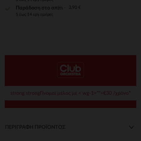
3,90 €
Παράδοση στο σπίτι
5 έως 14 εργ.ημέρες
strong strongΓίνομαι μέλος με < wg-1="">€30 /χρόνο*
ΠΕΡΙΓΡΑΦΉ ΠΡΟΪΌΝΤΟΣ