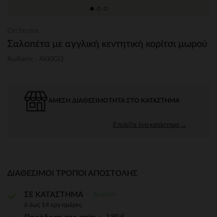
Orchestra
Σαλοπέτα με αγγλική κεντητική κορίτσι μωρού
Κωδικός : AI00GQ
ΆΜΕΣΗ ΔΙΑΘΕΣΙΜΌΤΗΤΑ ΣΤΟ ΚΑΤΆΣΤΗΜΑ
Επιλέξτε ένα κατάστημα →
ΔΙΑΘΈΣΙΜΟΙ ΤΡΌΠΟΙ ΑΠΟΣΤΟΛΉΣ
Δωρεάν
ΣΕ ΚΑΤΑΣΤΗΜΑ
6 έως 14 εργ.ημέρες
3,90 €