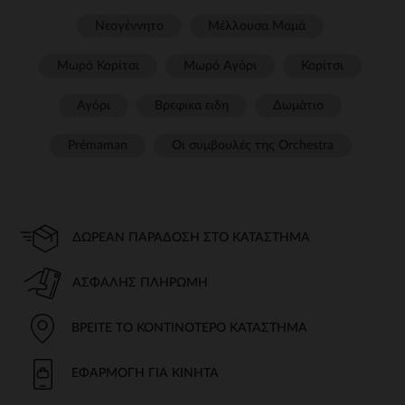
Νεογέννητο
Μέλλουσα Μαμά
Μωρό Κορίτσι
Μωρό Αγόρι
Κορίτσι
Αγόρι
Βρεφικα ειδη
Δωμάτιο
Prémaman
Οι συμβουλές της Orchestra​
ΔΩΡΕΆΝ ΠΑΡΆΔΟΣΗ ΣΤΟ ΚΑΤΆΣΤΗΜΑ
ΑΣΦΑΛΉΣ ΠΛΗΡΩΜΉ
ΒΡΕΊΤΕ ΤΟ ΚΟΝΤΙΝΌΤΕΡΟ ΚΑΤΆΣΤΗΜΑ
ΕΦΑΡΜΟΓΉ ΓΙΑ ΚΙΝΗΤΆ