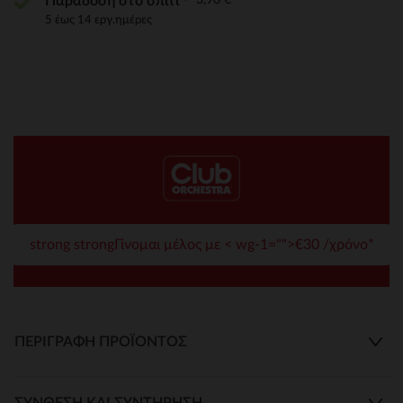
Παράδοση στο σπίτι
5 έως 14 εργ.ημέρες
strong strongΓίνομαι μέλος με < wg-1="">€30 /χρόνο*
ΠΕΡΙΓΡΑΦΉ ΠΡΟΪΌΝΤΟΣ
ΣΎΝΘΕΣΗ ΚΑΙ ΣΥΝΤΉΡΗΣΗ