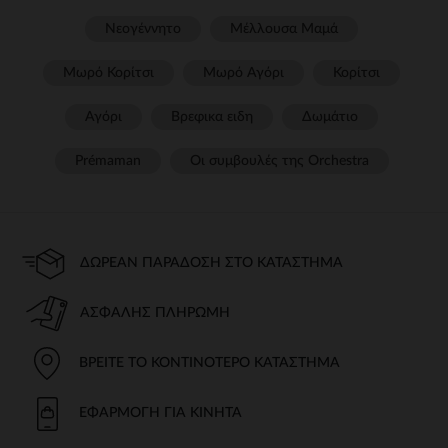
Νεογέννητο
Μέλλουσα Μαμά
Μωρό Κορίτσι
Μωρό Αγόρι
Κορίτσι
Αγόρι
Βρεφικα ειδη
Δωμάτιο
Prémaman
Οι συμβουλές της Orchestra​
ΔΩΡΕΆΝ ΠΑΡΆΔΟΣΗ ΣΤΟ ΚΑΤΆΣΤΗΜΑ
ΑΣΦΑΛΉΣ ΠΛΗΡΩΜΉ
ΒΡΕΊΤΕ ΤΟ ΚΟΝΤΙΝΌΤΕΡΟ ΚΑΤΆΣΤΗΜΑ
ΕΦΑΡΜΟΓΉ ΓΙΑ ΚΙΝΗΤΆ