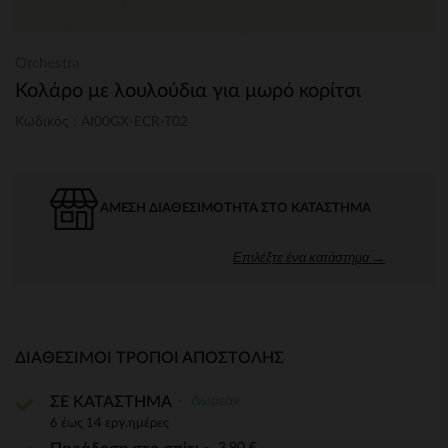
Orchestra
Κολάρο με λουλούδια για μωρό κορίτσι
Κωδικός : AI00GX-ECR-T02
ΆΜΕΣΗ ΔΙΑΘΕΣΙΜΌΤΗΤΑ ΣΤΟ ΚΑΤΆΣΤΗΜΑ
Επιλέξτε ένα κατάστημα →
ΔΙΑΘΈΣΙΜΟΙ ΤΡΌΠΟΙ ΑΠΟΣΤΟΛΉΣ
Δωρεάν
ΣΕ ΚΑΤΑΣΤΗΜΑ
6 έως 14 εργ.ημέρες
3,90 €