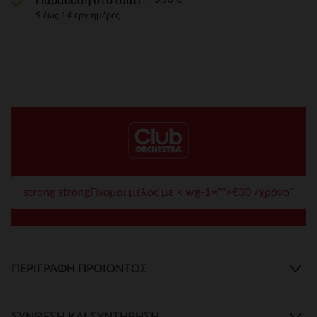
Παράδοση στο σπίτι
5 έως 14 εργ.ημέρες
strong strongΓίνομαι μέλος με < wg-1="">€30 /χρόνο*
ΠΕΡΙΓΡΑΦΉ ΠΡΟΪΌΝΤΟΣ
ΣΎΝΘΕΣΗ ΚΑΙ ΣΥΝΤΉΡΗΣΗ