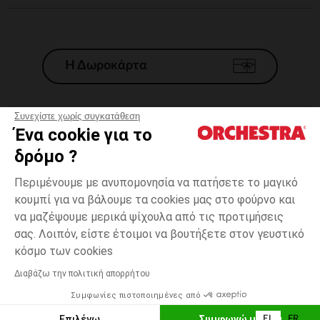
Η Δωροκάρτα
Συνεχίστε χωρίς συγκατάθεση
Ένα cookie για το
Γενικοί 'Οροι Πώλησης
δρόμο ?
Νομικοί Όροι
*Εμπορικες προσφορες
Περιμένουμε με ανυπομονησία να πατήσετε το μαγικό
κουμπί για να βάλουμε τα cookies μας στο φούρνο και
Προσωπικά δεδομένα
να μαζέψουμε μερικά ψίχουλα από τις προτιμήσεις
Διαχείρηση των cookies
σας. Λοιπόν, είστε έτοιμοι να βουτήξετε στον γευστικό
Προσβασιμότητα: μη συμμορφούμενη
Εκρού
Εκρού
44
κόσμο των cookies
H Orchestra συμμετέχει στον κωδικά δεοντολογίας και στο σύστημα
μεσολάβησης της Γαλλικής Ομοσπονδίας Ηλεκτρονικού Εμπορίου.
Διαβάζω την πολιτική απορρήτου
Δυνατότητα πληρωμής με
Συμφωνίες πιστοποιημένες από
Ελλάδα
Λίστα 
ΠΡΟΣΘΉΚΗ ΣΤΟ ΚΑΛΆΘΙ
Επιλέγω
Συμφωνώ με όλα
EL
FR