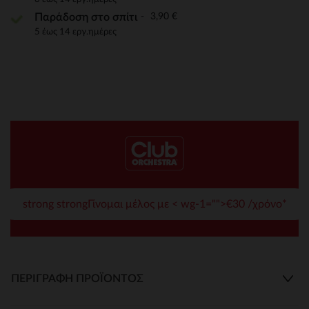
3,90 €
Παράδοση στο σπίτι
5 έως 14 εργ.ημέρες
strong strongΓίνομαι μέλος με < wg-1="">€30 /χρόνο*
ΠΕΡΙΓΡΑΦΉ ΠΡΟΪΌΝΤΟΣ