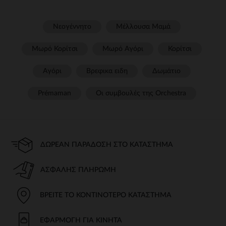
Νεογέννητο
Μέλλουσα Μαμά
Μωρό Κορίτσι
Μωρό Αγόρι
Κορίτσι
Αγόρι
Βρεφικα ειδη
Δωμάτιο
Prémaman
Οι συμβουλές της Orchestra​
ΔΩΡΕΆΝ ΠΑΡΆΔΟΣΗ ΣΤΟ ΚΑΤΆΣΤΗΜΑ
ΑΣΦΑΛΉΣ ΠΛΗΡΩΜΉ
ΒΡΕΊΤΕ ΤΟ ΚΟΝΤΙΝΌΤΕΡΟ ΚΑΤΆΣΤΗΜΑ
ΕΦΑΡΜΟΓΉ ΓΙΑ ΚΙΝΗΤΆ