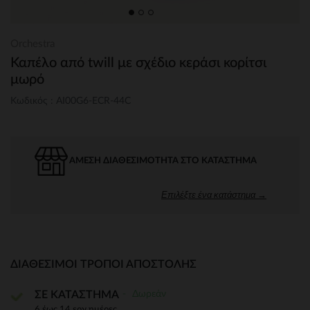
Orchestra
Καπέλο από twill με σχέδιο κεράσι κορίτσι
μωρό
Κωδικός : AI00G6-ECR-44C
ΆΜΕΣΗ ΔΙΑΘΕΣΙΜΌΤΗΤΑ ΣΤΟ ΚΑΤΆΣΤΗΜΑ
Επιλέξτε ένα κατάστημα →
ΔΙΑΘΈΣΙΜΟΙ ΤΡΌΠΟΙ ΑΠΟΣΤΟΛΉΣ
Δωρεάν
ΣΕ ΚΑΤΑΣΤΗΜΑ
6 έως 14 εργ.ημέρες