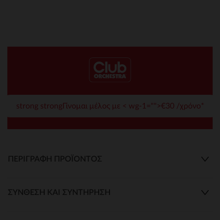
strong strongΓίνομαι μέλος με < wg-1="">€30 /χρόνο*
ΠΕΡΙΓΡΑΦΉ ΠΡΟΪΌΝΤΟΣ
ΣΎΝΘΕΣΗ ΚΑΙ ΣΥΝΤΉΡΗΣΗ