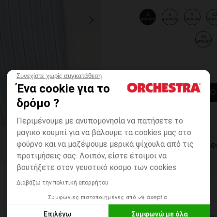
3
6
9
1
μηνών
μηνών
μηνών
μην
36
μηνών
Συνεχίστε χωρίς συγκατάθεση
Ένα cookie για το
ΠΡΟΣΘΉΚΗ ΣΤΟ
δρόμο ?
Περιμένουμε με ανυπομονησία να πατήσετε το
μαγικό κουμπί για να βάλουμε τα cookies μας στο
φούρνο και να μαζέψουμε μερικά ψίχουλα από τις
ΆΜΕΣΗ ΔΙΑΘ
προτιμήσεις σας. Λοιπόν, είστε έτοιμοι να
βουτήξετε στον γευστικό κόσμο των cookies
Διαβάζω την πολιτική απορρήτου
Συμφωνίες πιστοποιημένες από
Επιλέγω
Συμφωνώ με όλα