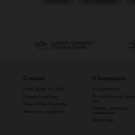
Νεογέννητο
Μέλλουσα Μαμά
Μ
ΔΩΡΕΆΝ ΠΑΡΆΔΟΣΗ
ΣΤΟ ΚΑΤΆΣΤΗΜΑ
Ο ομιλος
Η δωροκαρτα
Γίνετε μέλος του Club
Η Δωροκάρτα
Γίνομαι Franchisee
Το υπόλοιπο της Δωρ
μου
Γενικοί 'Οροι Πώλησης
Οδηγός φροντίδας
Ανάκλησης προϊόντος
υφασμάτων
Κατάστημα