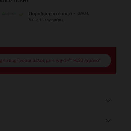
Ι ΑΠΟΣΤΟΛΉΣ
γές σας
Δωρεάν
3,90 €
Παράδοση στο σπίτι
ι να διαχειριστείτε τις ρυθμίσεις απορρήτου, εξασφαλίζοντας 
5 έως 14 εργ.ημέρες
g strongΓίνομαι μέλος με < wg-1="">€30 /χρόνο*