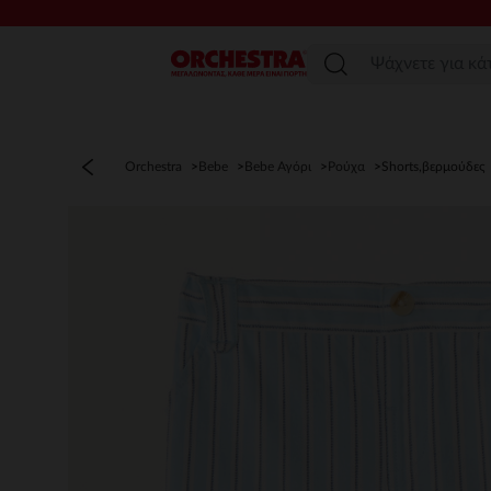
Μενού
Orchestra
Bebe
Bebe Αγόρι
Ρούχα
Shorts,βερμούδες