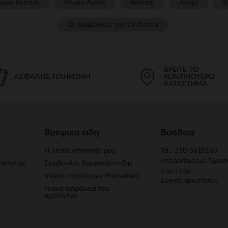
ωρό Κορίτσι
Μωρό Αγόρι
Κορίτσι
Αγόρι
Β
Οι συμβουλές της Orchestra​
ΒΡΕΊΤΕ ΤΟ
ΑΣΦΑΛΉΣ ΠΛΗΡΩΜΉ
ΚΟΝΤΙΝΌΤΕΡΟ
ΚΑΤΆΣΤΗΜΑ
Βρεφικα ειδη
Βοηθεια
Η λίστα γέννησής μου
Tel : 210-5610163
Από Δευτέρα έως Παρασ
οκάρτας
Συμβουλές βρεφανάπτυξης
9.00-17.00
Videos προϊόντων Prémaman
Συχνές ερωτήσεις
Γενική ασφάλεια του
προϊόντος