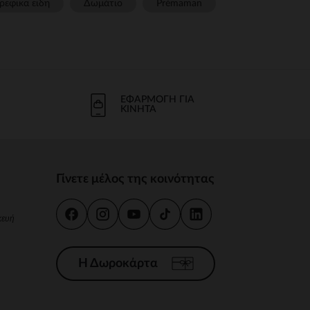
ρεφικα ειδη
Δωμάτιο
Prémaman
ΕΦΑΡΜΟΓΉ ΓΙΑ
ΚΙΝΗΤΆ
Γίνετε μέλος της κοινότητας
κευή
Η Δωροκάρτα