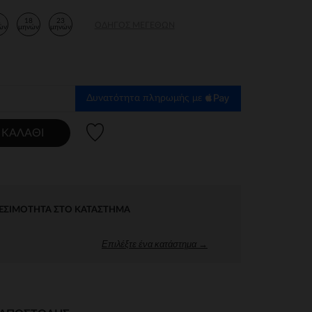
2
18
23
ΟΔΗΓΌΣ ΜΕΓΕΘΏΝ
ών
μηνών
μηνών
Δυνατότητα πληρωμής με
Λίστα προτιμήσεων
 ΚΑΛΆΘΙ
ΕΣΙΜΌΤΗΤΑ ΣΤΟ ΚΑΤΆΣΤΗΜΑ
Επιλέξτε ένα κατάστημα →