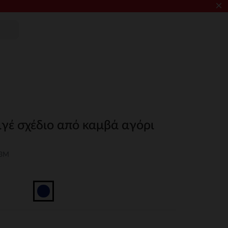
×
ιγέ σχέδιο από καμβά αγόρι
03M